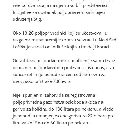
više od dva sata, a na njemu su bili predstavnici
Inicijative za opstanak poljoprivrednika Srbije i
udruženja Stig.
Oko 13.20 poljoprivrednici koji su učestvovali u
razgovorima sa premijerkom su se vratili u Novi Sad
i očekuje se da i oni odluče koji su im dalji koraci.
Od zahteva poljopriverdnika odobren je samo izvoz
osnovnih poljoprivrednih proizvoda još danas, a za
suncokret im je ponuđena cena od 535 evra za
izvoz, iako oni traže 700 evra.
Nije ispunjen ni zahtev da se registrovana
poljoprivredna gazdinstva oslobode akciza na
gorivo za količinu do 100 litara po hektaru, a Vlada
je ponudila umanjenje cene goriva za 22 dinara po
litru za količinu do 60 litara po hektaru.