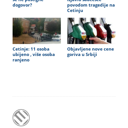
dogovor?
povodom tragedije na
Cetinju
Cetinje: 11 osoba
Objavljene nove cene
ubijeno , više osoba
goriva u Srbiji
ranjeno