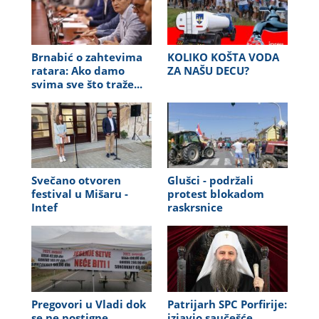
Brnabić o zahtevima
KOLIKO KOŠTA VODA
ratara: Ako damo
ZA NAŠU DECU?
svima sve što traže...
Svečano otvoren
Glušci - podržali
festival u Mišaru -
protest blokadom
Intef
raskrsnice
Pregovori u Vladi dok
Patrijarh SPC Porfirije:
se ne postigne
izjavio saučešće