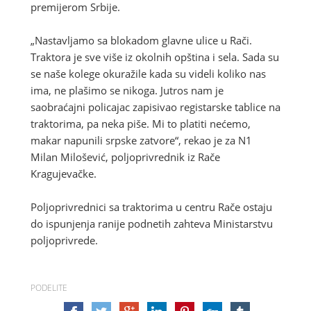
premijerom Srbije.
„Nastavljamo sa blokadom glavne ulice u Rači.
Traktora je sve više iz okolnih opština i sela. Sada su
se naše kolege okuražile kada su videli koliko nas
ima, ne plašimo se nikoga. Jutros nam je
saobraćajni policajac zapisivao registarske tablice na
traktorima, pa neka piše. Mi to platiti nećemo,
makar napunili srpske zatvore“, rekao je za N1
Milan Milošević, poljoprivrednik iz Rače
Kragujevačke.
Poljoprivrednici sa traktorima u centru Rače ostaju
do ispunjenja ranije podnetih zahteva Ministarstvu
poljoprivrede.
PODELITE