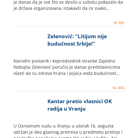
je danas da je sve što se desilo u subotu pokazalo da
je država organizovana, istakavši da će svako...
18. SEP
Zelenović: "Litijum nije
budućnost Srbije!"
Narodni poslanik i kopredsednik stranke Zajedno
Nebojša Zelenović poručio je danas predstavnicima
vlasti da su zdrava hrana i pijaća voda budućnost...
16. AVG
Kantar pretio vlasnici OK
radija u Vranju
U Osnovnom sudu u Vranju u utorak 16. avgusta
održan je deo glavnog pretresa u predmetu pretnje i