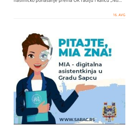
nasilničko ponašanje prema OK radiju i kafiću „No...
16. AVG