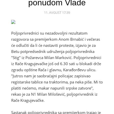
ponudom Vlade
11. AVGUST 17:39
Poljoprivrednici su nezadovoljni rezultatom
razgovora sa premijerkom Anom Brnabić i večeras
će odlučiti da li će nastaviti proteste, izjavio je za
Betu potpredsednik udruženja poljoprivrednika
"Stig" iz Požarevca Milan Marković. Poljoprivrednici
iz Rače Kragujevačke još od 6.30 sati u blokadi drže
zgradu opštine Rača i glavnu, Karađorđevu ulicu.
"Jutros nam je saobraćajni policajac zapisivao
registarske tablice na traktorima, pa neka piše. Mi to
platiti nećemo, makar napunili srpske zatvore",
rekao je za N1 Milan Milošević, poljoprivrednik iz
Rače Kragujevačke.
Sastanak poljoprivrednika sa premijerkom trajao je