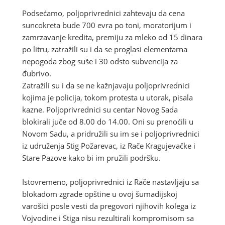
Podsećamo, poljoprivrednici zahtevaju da cena
suncokreta bude 700 evra po toni, moratorijum i
zamrzavanje kredita, premiju za mleko od 15 dinara
po litru, zatražili su i da se proglasi elementarna
nepogoda zbog suše i 30 odsto subvencija za
đubrivo.
Zatražili su i da se ne kažnjavaju poljoprivrednici
kojima je policija, tokom protesta u utorak, pisala
kazne. Poljoprivrednici su centar Novog Sada
blokirali juče od 8.00 do 14.00. Oni su prenoćili u
Novom Sadu, a pridružili su im se i poljoprivrednici
iz udruženja Stig Požarevac, iz Rače Kragujevačke i
Stare Pazove kako bi im pružili podršku.
Istovremeno, poljoprivrednici iz Rače nastavljaju sa
blokadom zgrade opštine u ovoj šumadijskoj
varošici posle vesti da pregovori njihovih kolega iz
Vojvodine i Stiga nisu rezultirali kompromisom sa