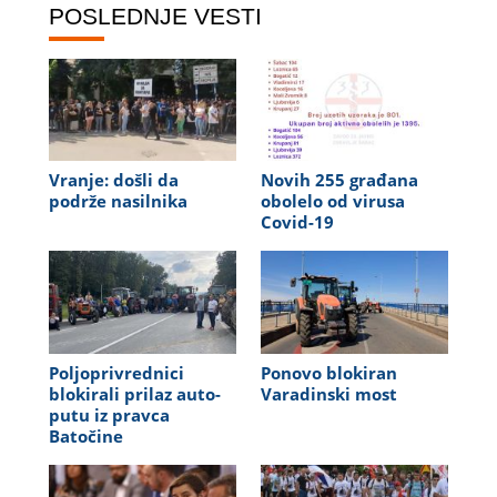
POSLEDNJE VESTI
Vranje: došli da
Novih 255 građana
podrže nasilnika
obolelo od virusa
Covid-19
Poljoprivrednici
Ponovo blokiran
blokirali prilaz auto-
Varadinski most
putu iz pravca
Batočine