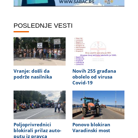
POSLEDNJE VESTI
Vranje: došli da
Novih 255 građana
podrže nasilnika
obolelo od virusa
Covid-19
Poljoprivrednici
Ponovo blokiran
blokirali prilaz auto-
Varadinski most
putu iz pravca