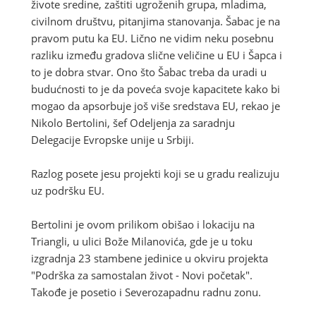
živote sredine, zaštiti ugroženih grupa, mladima,
civilnom društvu, pitanjima stanovanja. Šabac je na
pravom putu ka EU. Lično ne vidim neku posebnu
razliku između gradova slične veličine u EU i Šapca i
to je dobra stvar. Ono što Šabac treba da uradi u
budućnosti to je da poveća svoje kapacitete kako bi
mogao da apsorbuje još više sredstava EU, rekao je
Nikolo Bertolini, šef Odeljenja za saradnju
Delegacije Evropske unije u Srbiji.
Razlog posete jesu projekti koji se u gradu realizuju
uz podršku EU.
Bertolini je ovom prilikom obišao i lokaciju na
Triangli, u ulici Bože Milanovića, gde je u toku
izgradnja 23 stambene jedinice u okviru projekta
"Podrška za samostalan život - Novi početak".
Takođe je posetio i Severozapadnu radnu zonu.