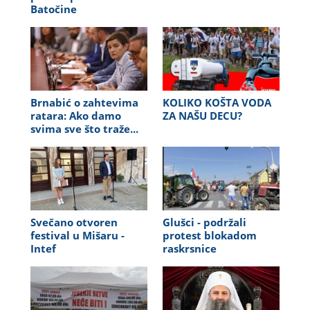
Batočine
Brnabić o zahtevima
KOLIKO KOŠTA VODA
ratara: Ako damo
ZA NAŠU DECU?
svima sve što traže...
Svečano otvoren
Glušci - podržali
festival u Mišaru -
protest blokadom
Intef
raskrsnice