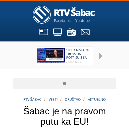
Facebook
Youtube
"NIKO NIŠTA NE
O
TREBA DA
E
POTPISUJE SA
K
RUSIJOM"
G
27. SEP 22:36
18.
3
/
/
/
RTV ŠABAC
VESTI
DRUŠTVO
AKTUELNO
Šabac je na pravom
putu ka EU!