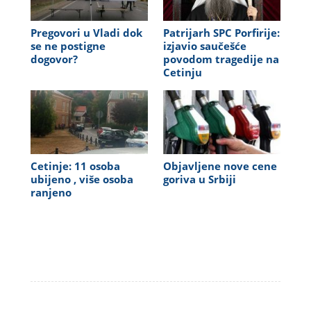
Pregovori u Vladi dok
Patrijarh SPC Porfirije:
se ne postigne
izjavio saučešće
dogovor?
povodom tragedije na
Cetinju
Cetinje: 11 osoba
Objavljene nove cene
ubijeno , više osoba
goriva u Srbiji
ranjeno