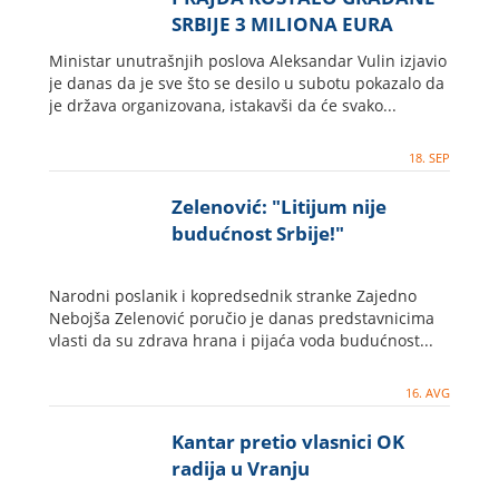
SRBIJE 3 MILIONA EURA
Ministar unutrašnjih poslova Aleksandar Vulin izjavio
je danas da je sve što se desilo u subotu pokazalo da
je država organizovana, istakavši da će svako...
18. SEP
Zelenović: "Litijum nije
budućnost Srbije!"
Narodni poslanik i kopredsednik stranke Zajedno
Nebojša Zelenović poručio je danas predstavnicima
vlasti da su zdrava hrana i pijaća voda budućnost...
16. AVG
Kantar pretio vlasnici OK
radija u Vranju