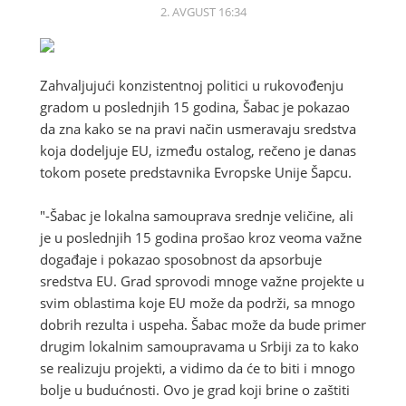
2. AVGUST 16:34
Zahvaljujući konzistentnoj politici u rukovođenju
gradom u poslednjih 15 godina, Šabac je pokazao
da zna kako se na pravi način usmeravaju sredstva
koja dodeljuje EU, između ostalog, rečeno je danas
tokom posete predstavnika Evropske Unije Šapcu.
"-Šabac je lokalna samouprava srednje veličine, ali
je u poslednjih 15 godina prošao kroz veoma važne
događaje i pokazao sposobnost da apsorbuje
sredstva EU. Grad sprovodi mnoge važne projekte u
svim oblastima koje EU može da podrži, sa mnogo
dobrih rezulta i uspeha. Šabac može da bude primer
drugim lokalnim samoupravama u Srbiji za to kako
se realizuju projekti, a vidimo da će to biti i mnogo
bolje u budućnosti. Ovo je grad koji brine o zaštiti