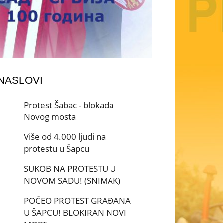
 NASLOVI
Protest Šabac - blokada
Novog mosta
Više od 4.000 ljudi na
protestu u Šapcu
SUKOB NA PROTESTU U
NOVOM SADU! (SNIMAK)
POČEO PROTEST GRAĐANA
U ŠAPCU! BLOKIRAN NOVI