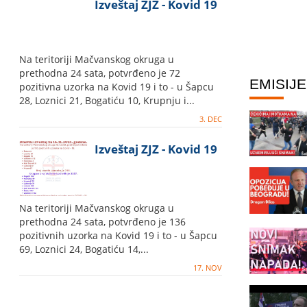
Izveštaj ZJZ - Kovid 19
Na teritoriji Mačvanskog okruga u
prethodna 24 sata, potvrđeno je 72
EMISIJE
pozitivna uzorka na Kovid 19 i to - u Šapcu
28, Loznici 21, Bogatiću 10, Krupnju i...
3. DEC
Izveštaj ZJZ - Kovid 19
Na teritoriji Mačvanskog okruga u
prethodna 24 sata, potvrđeno je 136
pozitivnih uzorka na Kovid 19 i to - u Šapcu
69, Loznici 24, Bogatiću 14,...
17. NOV