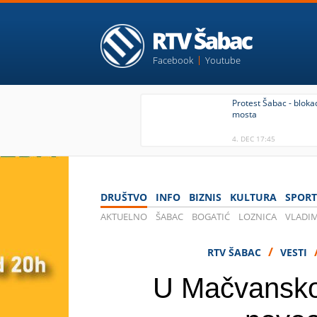
Facebook
Youtube
Protest Šabac - blok
mosta
4. DEC 17:45
DRUŠTVO
INFO
BIZNIS
KULTURA
SPORT
AKTUELNO
ŠABAC
BOGATIĆ
LOZNICA
VLADIM
KOVID 19
/
RTV ŠABAC
VESTI
U Mačvansko