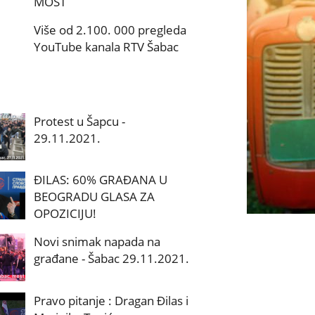
MOST
Više od 2.100. 000 pregleda
YouTube kanala RTV Šabac
Protest u Šapcu -
29.11.2021.
ĐILAS: 60% GRAĐANA U
BEOGRADU GLASA ZA
OPOZICIJU!
Novi snimak napada na
građane - Šabac 29.11.2021.
Pravo pitanje : Dragan Đilas i