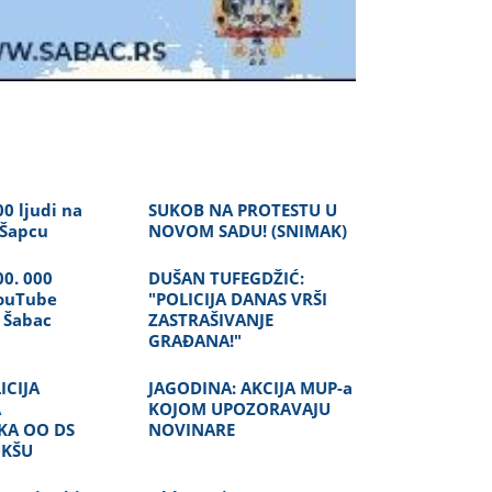
00 ljudi na
SUKOB NA PROTESTU U
 Šapcu
NOVOM SADU! (SNIMAK)
00. 000
DUŠAN TUFEGDŽIĆ:
YouTube
"POLICIJA DANAS VRŠI
 Šabac
ZASTRAŠIVANJE
GRAĐANA!"
ICIJA
JAGODINA: AKCIJA MUP-a
A
KOJOM UPOZORAVAJU
KA OO DS
NOVINARE
UKŠU