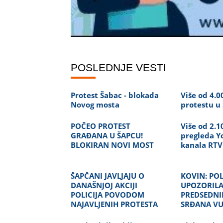
POSLEDNJE VESTI
Protest Šabac - blokada
Više od 4.0
Novog mosta
protestu u
POČEO PROTEST
Više od 2.1
GRAĐANA U ŠAPCU!
pregleda 
BLOKIRAN NOVI MOST
kanala RTV
ŠAPČANI JAVLJAJU O
KOVIN: POL
DANAŠNJOJ AKCIJI
UPOZORIL
POLICIJA POVODOM
PREDSEDNI
NAJAVLJENIH PROTESTA
SRĐANA V