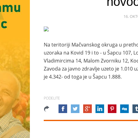
novoo
16. OKT
Na teritoriji Mačvanskog okruga u pretho
uzoraka na Kovid 19 i to - u Šapcu 107, Lo
Vladimircima 14, Malom Zvorniku 12, Koce
Zavoda za javno zdravlje uzeto je 1.010
je 4.342- od toga je u Šapcu 1.888.
PODELITE