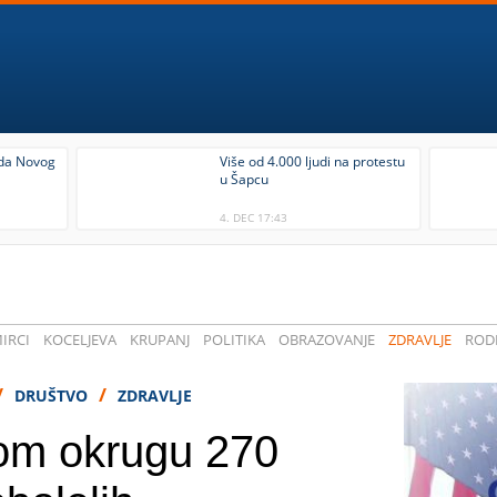
ada Novog
Više od 4.000 ljudi na protestu
u Šapcu
4. DEC 17:43
IRCI
KOCELJEVA
KRUPANJ
POLITIKA
OBRAZOVANJE
ZDRAVLJE
RODI
/
/
DRUŠTVO
ZDRAVLJE
m okrugu 270