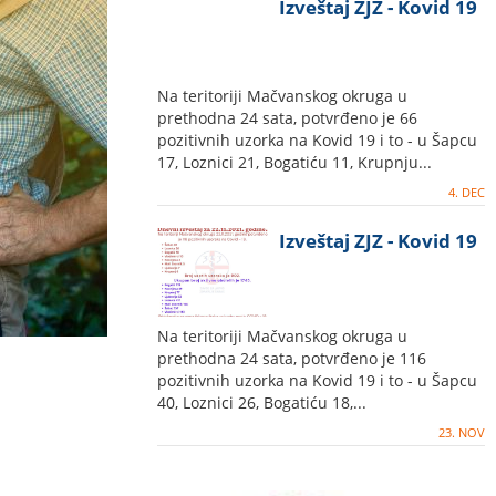
Izveštaj ZJZ - Kovid 19
Na teritoriji Mačvanskog okruga u
prethodna 24 sata, potvrđeno je 66
pozitivnih uzorka na Kovid 19 i to - u Šapcu
17, Loznici 21, Bogatiću 11, Krupnju...
4. DEC
Izveštaj ZJZ - Kovid 19
Na teritoriji Mačvanskog okruga u
prethodna 24 sata, potvrđeno je 116
pozitivnih uzorka na Kovid 19 i to - u Šapcu
40, Loznici 26, Bogatiću 18,...
23. NOV