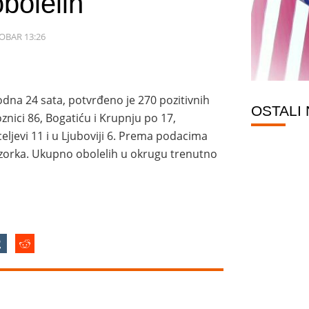
bolelih
OBAR 13:26
dna 24 sata, potvrđeno je 270 pozitivnih
OSTALI
znici 86, Bogatiću i Krupnju po 17,
ljevi 11 i u Ljuboviji 6. Prema podacima
 uzorka. Ukupno obolelih u okrugu trenutno