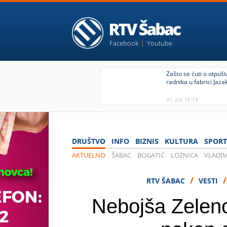
Facebook
Youtube
Zašto se ćuti o otpuš
radnika u fabrici Jazak
31. JUL 16:13
DRUŠTVO
INFO
BIZNIS
KULTURA
SPORT
AKTUELNO
ŠABAC
BOGATIĆ
LOZNICA
VLADIM
KOVID 19
/
RTV ŠABAC
VESTI
Nebojša Zeleno