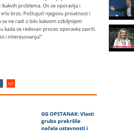
z ikakvih problema. On se oporavlja i
vrlo brzo. Poštujući njegovu privatnost i
a se ne radi o bilo kakvom ozbiljnijem
du kada se redovan proces oporavka završi.
zi i interesovanju!"
GG OPSTANAK: Vlasti
grubo prekršile
načela ustavnosti i