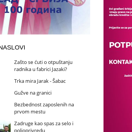
 NASLOVI
Zašto se ćuti o otpuštanju
radnika u fabrici Jazaki?
Trka mira Jarak - Šabac
Gužve na granici
Bezbednost zaposlenih na
prvom mestu
Zadruge kao spas za selo i
poljoprivredu