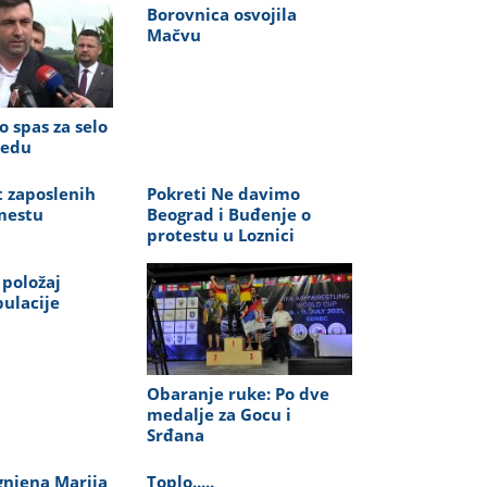
Borovnica osvojila
Mačvu
 spas za selo
redu
 zaposlenih
Pokreti Ne davimo
mestu
Beograd i Buđenje o
protestu u Loznici
 položaj
ulacije
Obaranje ruke: Po dve
medalje za Gocu i
Srđana
gnjena Marija
Toplo.....