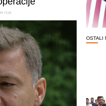
peracije
JUN 13:28
OSTALI