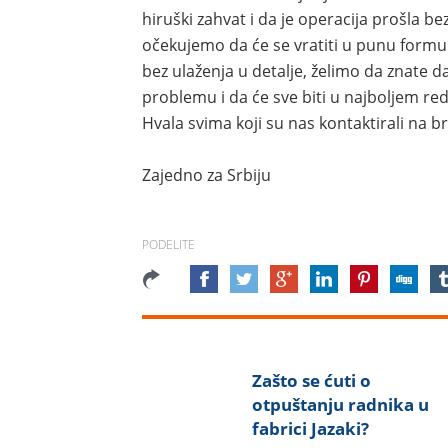
hiruški zahvat i da je operacija prošla be
očekujemo da će se vratiti u punu formu 
bez ulaženja u detalje, želimo da znate d
problemu i da će sve biti u najboljem re
Hvala svima koji su nas kontaktirali na bri
Zajedno za Srbiju
PODELITE
Zašto se ćuti o
otpuštanju radnika u
fabrici Jazaki?