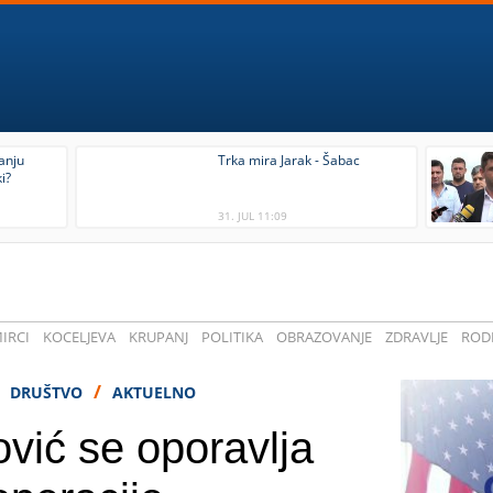
tanju
Trka mira Jarak - Šabac
i?
31. JUL 11:09
IRCI
KOCELJEVA
KRUPANJ
POLITIKA
OBRAZOVANJE
ZDRAVLJE
RODI
/
/
DRUŠTVO
AKTUELNO
vić se oporavlja