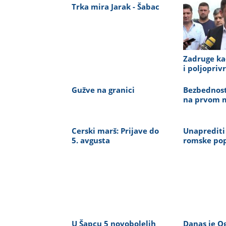
Trka mira Jarak - Šabac
Zadruge kao
i poljopriv
Gužve na granici
Bezbednost
na prvom 
Cerski marš: Prijave do
Unaprediti
5. avgusta
romske pop
U Šapcu 5 novobolelih
Danas je O