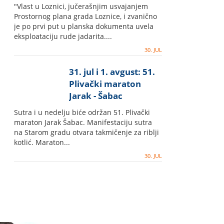
zakonitosti
"Vlast u Loznici, jučerašnjim usvajanjem
Prostornog plana grada Loznice, i zvanično
je po prvi put u planska dokumenta uvela
eksploataciju rude jadarita....
30. JUL
31. jul i 1. avgust: 51.
Plivački maraton
Jarak - Šabac
Sutra i u nedelju biće održan 51. Plivački
maraton Jarak Šabac. Manifestaciju sutra
na Starom gradu otvara takmičenje za riblji
kotlić. Maraton...
30. JUL