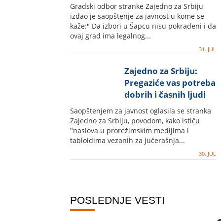
Gradski odbor stranke Zajedno za Srbiju
izdao je saopštenje za javnost u kome se
kaže:" Da izbori u Šapcu nisu pokradeni i da
ovaj grad ima legalnog...
31. JUL
Zajedno za Srbiju:
Pregaziće vas potreba
dobrih i časnih ljudi
da žive normalno
Saopštenjem za javnost oglasila se stranka
Zajedno za Srbiju, povodom, kako ističu
"naslova u prorežimskim medijima i
tabloidima vezanih za jučerašnja...
30. JUL
POSLEDNJE VESTI