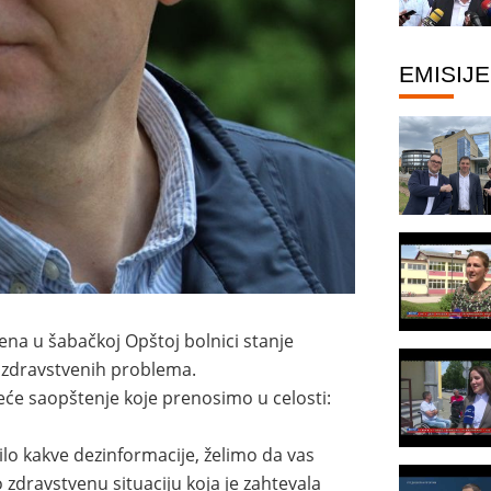
EMISIJE
ena u šabačkoj Opštoj bolnici stanje
h zdravstvenih problema.
edeće saopštenje koje prenosimo u celosti:
bilo kakve dezinformacije, želimo da vas
zdravstvenu situaciju koja je zahtevala