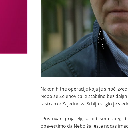
Nakon hitne operacije koja je sinoć izved
Nebojše Zelenovića je stabilno bez dalji
Iz stranke Zajedno za Srbiju stiglo je sl
"Poštovani prijatelji, kako bismo izbegli 
obavestimo da Nebojša jeste noćas imao 