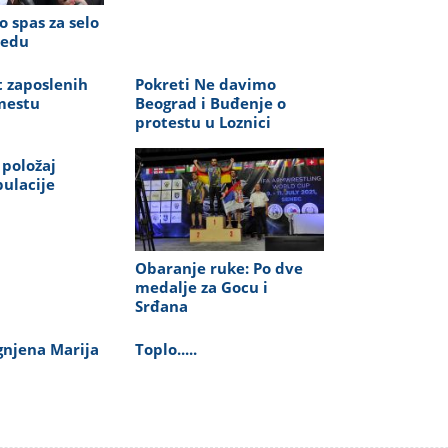
 spas za selo
redu
 zaposlenih
Pokreti Ne davimo
mestu
Beograd i Buđenje o
protestu u Loznici
 položaj
ulacije
Obaranje ruke: Po dve
medalje za Gocu i
Srđana
gnjena Marija
Toplo.....