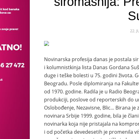
siromašnija: P
S
22. 
Novinarska profesija danas je postala si
i kolumnistkinja lista Danas Gordana Su
duge i teške bolesti u 75. godini života.
Beogradu. Posle diplomiranja na Fakultet
od 1970. godine. Radila je u Radio Beogra
produkciji, poslove od reporterskih do u
Oslobođenje, Nezavisne, Blic... Birana j
novinara Srbije 1999. godine, bila je čl
novinarka koja nije pristajala na komprom
i od početka devedesetih je promenila v