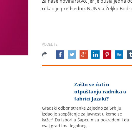
za naše novinarstvo, jer je otišla jedna 
rekao je predsednik NUNS-a Željko Bodro
PODELITE
Zašto se ćuti o
otpuštanju radnika u
fabrici Jazaki?
Gradski odbor stranke Zajedno za Srbiju
izdao je saopštenje za javnost u kome se
kaže:" Da izbori u Šapcu nisu pokradeni i da
ovaj grad ima legalnog...