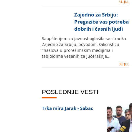
31. JUL
Zajedno za Srbiju:
Pregaziće vas potreba
dobrih i časnih ljudi
da žive normalno
Saopštenjem za javnost oglasila se stranka
Zajedno za Srbiju, povodom, kako ističu
"naslova u prorežimskim medijima i
tabloidima vezanih za jučerašnja...
30. JUL
POSLEDNJE VESTI
Trka mira Jarak - Šabac