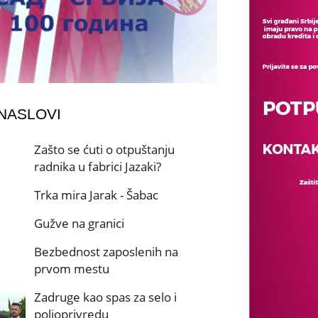
 NASLOVI
Zašto se ćuti o otpuštanju
radnika u fabrici Jazaki?
Trka mira Jarak - Šabac
Gužve na granici
Bezbednost zaposlenih na
prvom mestu
Zadruge kao spas za selo i
poljoprivredu