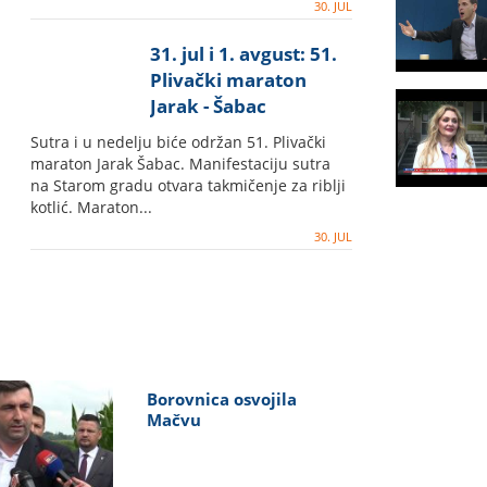
30. JUL
31. jul i 1. avgust: 51.
Plivački maraton
Jarak - Šabac
Sutra i u nedelju biće održan 51. Plivački
maraton Jarak Šabac. Manifestaciju sutra
na Starom gradu otvara takmičenje za riblji
kotlić. Maraton...
30. JUL
Borovnica osvojila
Mačvu