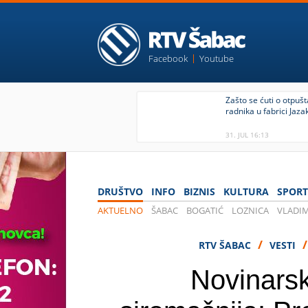
Facebook
Youtube
Zašto se ćuti o otpuš
radnika u fabrici Jazak
31. JUL 16:13
DRUŠTVO
INFO
BIZNIS
KULTURA
SPORT
AKTUELNO
ŠABAC
BOGATIĆ
LOZNICA
VLADIM
KOVID 19
/
RTV ŠABAC
VESTI
Novinarsk