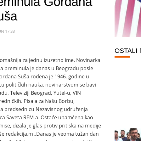
reminula Gordana
uša
JUN 17:33
OSTALI
romašnija za jednu izuzetno ime. Novinarka
ša preminula je danas u Beogradu posle
 Gordana Suša rođena je 1946. godine u
u političkih nauka, novinarstvom se bavi
du, Televiziji Beograd, Yutel-u, VIN
redničkih. Pisala za Našu Borbu,
e za predsednicu Nezavisnog udruženja
anica Saveta REM-a. Ostaće upamćena kao
ise, dizala je glas protiv pritiska na medije
iše redakcija.m „Danas je veoma tužan dan