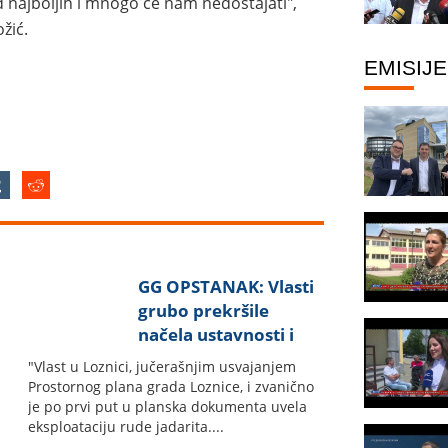
od najboljih i mnogo će nam nedostajati",
žić.
EMISIJE
GG OPSTANAK: Vlasti
grubo prekršile
načela ustavnosti i
zakonitosti
"Vlast u Loznici, jučerašnjim usvajanjem
Prostornog plana grada Loznice, i zvanično
je po prvi put u planska dokumenta uvela
eksploataciju rude jadarita....