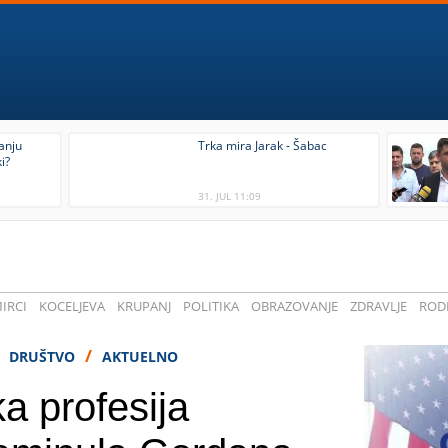
tanju
Trka mira Jarak - Šabac
i?
31. JUL 11:09
IRCI
KOCELJEVA
KRUPANJ
POLITIKA
OBRAZOVANJE
ZDRAVLJE
RODI
/
/
DRUŠTVO
AKTUELNO
a profesija