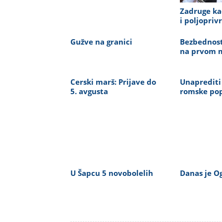
Zadruge kao
i poljopriv
Gužve na granici
Bezbednost
na prvom 
Cerski marš: Prijave do
Unaprediti
5. avgusta
romske pop
U Šapcu 5 novobolelih
Danas je O