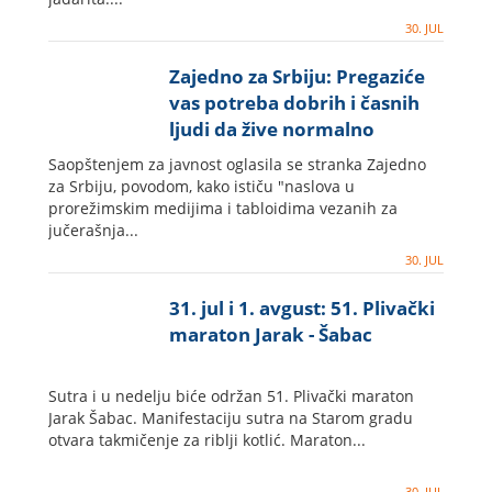
30. JUL
Zajedno za Srbiju: Pregaziće
vas potreba dobrih i časnih
ljudi da žive normalno
Saopštenjem za javnost oglasila se stranka Zajedno
za Srbiju, povodom, kako ističu "naslova u
prorežimskim medijima i tabloidima vezanih za
jučerašnja...
30. JUL
31. jul i 1. avgust: 51. Plivački
maraton Jarak - Šabac
Sutra i u nedelju biće održan 51. Plivački maraton
Jarak Šabac. Manifestaciju sutra na Starom gradu
otvara takmičenje za riblji kotlić. Maraton...
30. JUL