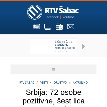
Facebook
Youtube
Zašto se ćuti o
Tr
otpuštanju
Ša
radnika u fabrici
Jazaki?
31. JUL 16:13
31.
/
/
/
RTV ŠABAC
VESTI
DRUŠTVO
AKTUELNO
Srbija: 72 osobe
pozitivne, šest lica