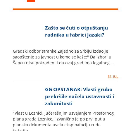
Zašto se ćuti o otpuštanju
radnika u fabrici Jazaki?
Gradski odbor stranke Zajedno za Srbiju izdao je
saopštenje za javnost u kome se kaže:" Da izbori u
Šapcu nisu pokradeni i da ovaj grad ima legalnog...
31. JUL
GG OPSTANAK: Vlasti grubo
prekršile načela ustavnosti i
zakonitosti
"Vlast u Loznici, jučerašnjim usvajanjem Prostornog
plana grada Loznice, i zvanično je po prvi put u
planska dokumenta uvela eksploataciju rude
jadarita....