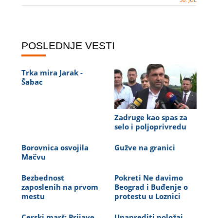
POSLEDNJE VESTI
Trka mira Jarak -
Šabac
Zadruge kao spas za
selo i poljoprivredu
Borovnica osvojila
Gužve na granici
Mačvu
Bezbednost
Pokreti Ne davimo
zaposlenih na prvom
Beograd i Buđenje o
mestu
protestu u Loznici
Cerski marš: Prijave
Unaprediti položaj