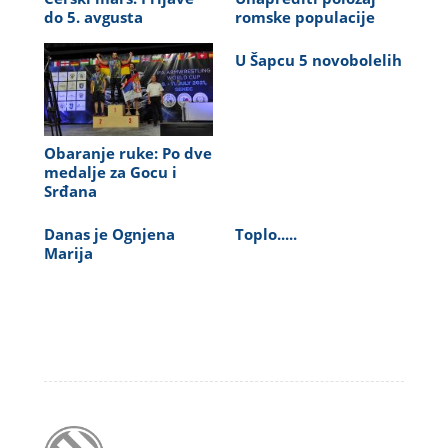
do 5. avgusta
romske populacije
U Šapcu 5 novobolelih
Obaranje ruke: Po dve
medalje za Gocu i
Srđana
Danas je Ognjena
Toplo.....
Marija