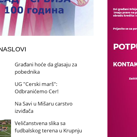
 NASLOVI
Građani hoće da glasaju za
pobednika
UG "Cerski marš":
Odbranićemo Cer!
Na Savi u Mišaru carstvo
izviđača
Veličanstvena slika sa
fudbalskog terena u Krupnju