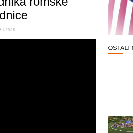
adnika romske
dnice
RIL 15:18
OSTALI