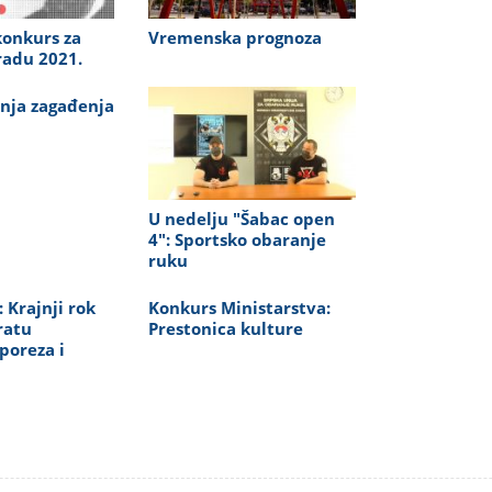
konkurs za
Vremenska prognoza
radu 2021.
nja zagađenja
U nedelju "Šabac open
4": Sportsko obaranje
ruku
 Krajnji rok
Konkurs Ministarstva:
ratu
Prestonica kulture
poreza i