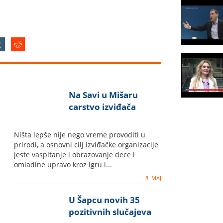
Na Savi u Mišaru
carstvo izviđača
Ništa lepše nije nego vreme provoditi u
prirodi, a osnovni cilj izviđačke organizacije
jeste vaspitanje i obrazovanje dece i
omladine upravo kroz igru i...
8. MAJ
U Šapcu novih 35
pozitivnih slučajeva