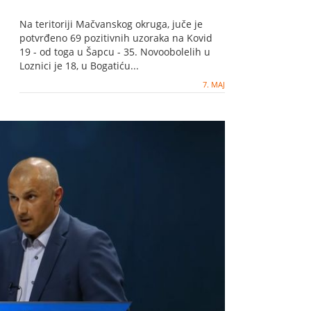
Na teritoriji Mačvanskog okruga, juče je
potvrđeno 69 pozitivnih uzoraka na Kovid
19 - od toga u Šapcu - 35. Novoobolelih u
Loznici je 18, u Bogatiću...
7. MAJ