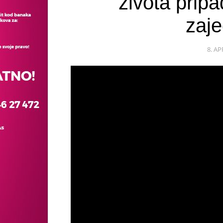
života prip
zaje
8. AP