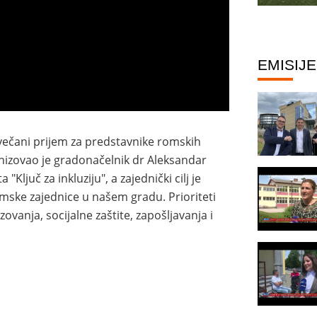
EMISIJE
ani prijem za predstavnike romskih
anizovao je gradonačelnik dr Aleksandar
 "Ključ za inkluziju", a zajednički cilj je
mske zajednice u našem gradu. Prioriteti
zovanja, socijalne zaštite, zapošljavanja i