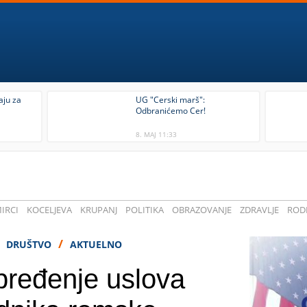
aju za
UG "Cerski marš":
Odbranićemo Cer!
8. MAJ 11:33
IRCI
KOCELJEVA
KRUPANJ
POLITIKA
OBRAZOVANJE
ZDRAVLJE
RODI
/
/
DRUŠTVO
AKTUELNO
apređenje uslova