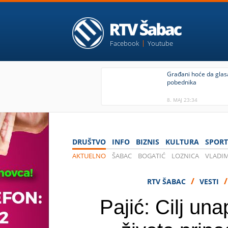
Facebook
Youtube
Građani hoće da glas
pobednika
8. MAJ 23:34
DRUŠTVO
INFO
BIZNIS
KULTURA
SPORT
AKTUELNO
ŠABAC
BOGATIĆ
LOZNICA
VLADIM
KOVID 19
/
RTV ŠABAC
VESTI
Pajić: Cilj un