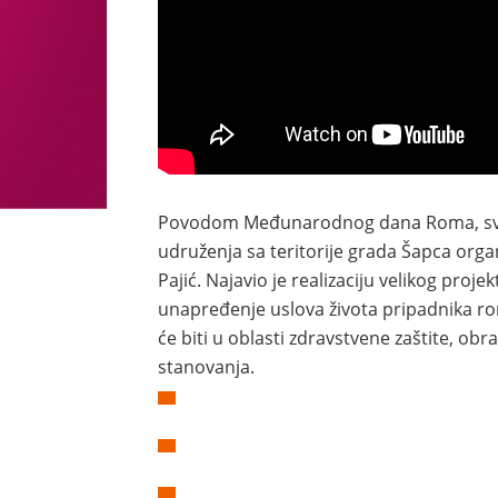
Povodom Međunarodnog dana Roma, sveč
udruženja sa teritorije grada Šapca org
Pajić. Najavio je realizaciju velikog projekta
unapređenje uslova života pripadnika ro
će biti u oblasti zdravstvene zaštite, obra
stanovanja.