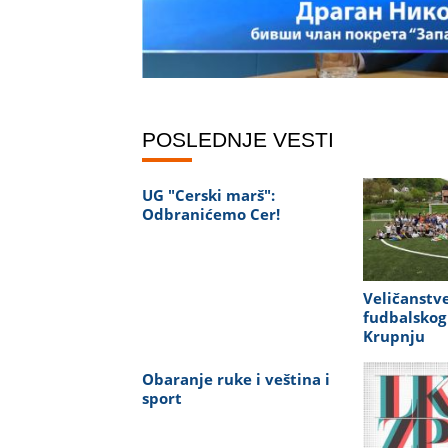
POSLEDNJE VESTI
UG "Cerski marš":
Odbranićemo Cer!
Veličanstve
fudbalskog
Krupnju
Obaranje ruke i veština i
sport