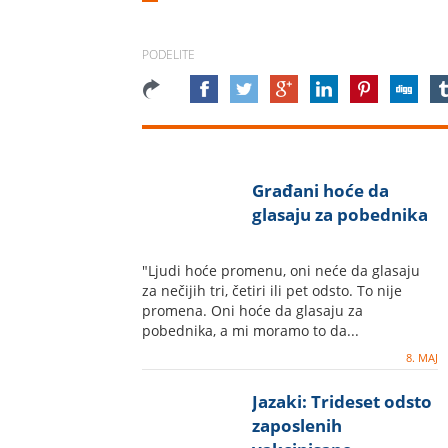
PODELITE
Građani hoće da
glasaju za pobednika
"Ljudi hoće promenu, oni neće da glasaju
za nečijih tri, četiri ili pet odsto. To nije
promena. Oni hoće da glasaju za
pobednika, a mi moramo to da...
8. MAJ
Jazaki: Trideset odsto
zaposlenih