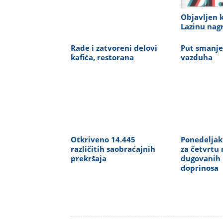
Objavljen 
Lazinu nag
Rade i zatvoreni delovi
Put smanje
kafića, restorana
vazduha
Otkriveno 14.445
Ponedeljak:
različitih saobraćajnih
za četvrtu 
prekršaja
dugovanih 
doprinosa