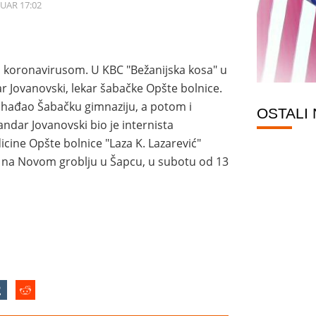
NUAR 17:02
 sa koronavirusom. U KBC "Bežanijska kosa" u
 Jovanovski, lekar šabačke Opšte bolnice.
ohađao Šabačku gimnaziju, a potom i
OSTALI
ndar Jovanovski bio je internista
cine Opšte bolnice "Laza K. Lazarević"
n na Novom groblju u Šapcu, u subotu od 13