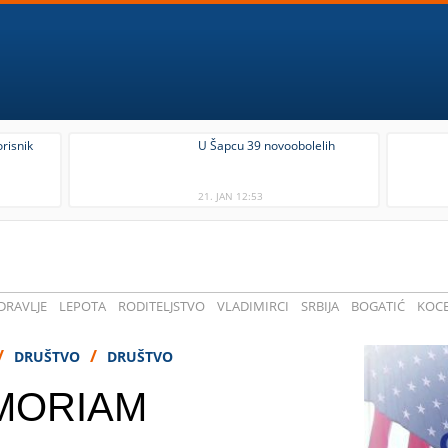
risnik
U Šapcu 39 novoobolelih
a
21. JAN 12:53
DRAVLJE
LEPOTA
RODITELJSTVO
VLADIMIRCI
SRBIJA
BOGATIĆ
KOCE
/
/
DRUŠTVO
DRUŠTVO
MORIAM