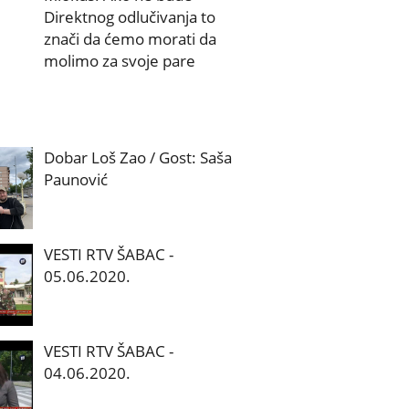
Direktnog odlučivanja to
znači da ćemo morati da
molimo za svoje pare
Dobar Loš Zao / Gost: Saša
Paunović
VESTI RTV ŠABAC -
05.06.2020.
VESTI RTV ŠABAC -
04.06.2020.