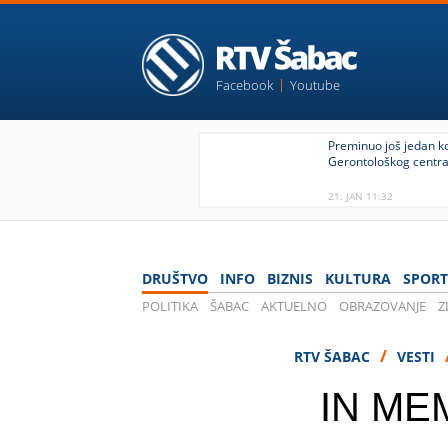
Facebook
Youtube
Preminuo još jedan ko
Gerontološkog centr
21. JAN 11:32
DRUŠTVO
INFO
BIZNIS
KULTURA
SPORT
POLITIKA
ŠABAC
AKTUELNO
OBRAZOVANJE
Z
IZBORI 2020
/
RTV ŠABAC
VESTI
IN ME