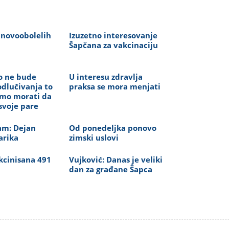
 novoobolelih
Izuzetno interesovanje
Šapčana za vakcinaciju
o ne bude
U interesu zdravlja
odlučivanja to
praksa se mora menjati
emo morati da
svoje pare
am: Dejan
Od ponedeljka ponovo
arika
zimski uslovi
kcinisana 491
Vujković: Danas je veliki
dan za građane Šapca