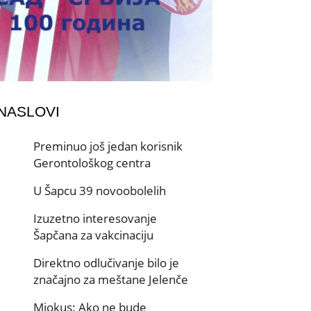
 NASLOVI
Preminuo još jedan korisnik
Gerontološkog centra
U Šapcu 39 novoobolelih
Izuzetno interesovanje
Šapčana za vakcinaciju
Direktno odlučivanje bilo je
značajno za meštane Jelenče
Miokus: Ako ne bude