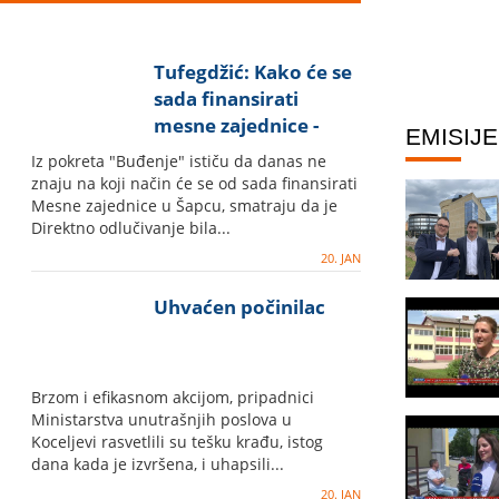
Tufegdžić: Kako će se
sada finansirati
mesne zajednice -
EMISIJE
pitanje je na koje ne
Iz pokreta "Buđenje" ističu da danas ne
možemo da dobijemo
znaju na koji način će se od sada finansirati
odgovor
Mesne zajednice u Šapcu, smatraju da je
Direktno odlučivanje bila...
20. JAN
Uhvaćen počinilac
Brzom i efikasnom akcijom, pripadnici
Ministarstva unutrašnjih poslova u
Koceljevi rasvetlili su tešku krađu, istog
dana kada je izvršena, i uhapsili...
20. JAN