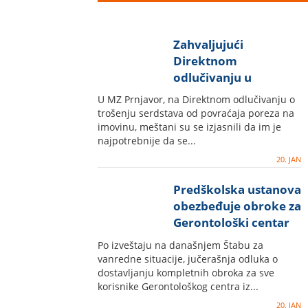
Zahvaljujući
Direktnom
odlučivanju u
Prnjavoru asfaltirane
U MZ Prnjavor, na Direktnom odlučivanju o
ulice, uređen centar i
trošenju serdstava od povraćaja poreza na
igrađeni trotoari
imovinu, meštani su se izjasnili da im je
najpotrebnije da se...
20. JAN
Predškolska ustanova
obezbeđuje obroke za
Gerontološki centar
Po izveštaju na današnjem Štabu za
vanredne situacije, jučerašnja odluka o
dostavljanju kompletnih obroka za sve
korisnike Gerontološkog centra iz...
20. JAN