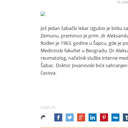
14. JA
Još jedan šabački lekar izgubio je bitku
Zemunu, preminuo je prim. dr Aleksandar
Rođen je 1963. godine u Šapcu, gde je p
Medicinski fakultet u Beogradu. Dr Aleksa
reumatolog, načelnik službe Interne medi
Šabac. Doktor Jovanovski biće sahranje
časova.
PODELITE