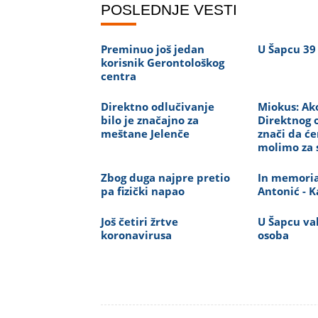
POSLEDNJE VESTI
Preminuo još jedan
U Šapcu 39
korisnik Gerontološkog
centra
Direktno odlučivanje
Miokus: Ak
bilo je značajno za
Direktnog 
meštane Jelenče
znači da ć
molimo za 
Zbog duga najpre pretio
In memori
pa fizički napao
Antonić - K
Još četiri žrtve
U Šapcu va
koronavirusa
osoba