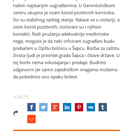
našim najstarijim sugrađanima. U Gerontološkom
centru ukupno je osam kovid pozitivnih korisnika.
Svi su stabilnog opšteg stanja. Nalaze se u izolaciji, a
osim kovid pozitivnih, izolovani su i njihovi
kontakti. Radi pružanja adekvatnije medicinske
nege, moguće je da neki inficirani sugrađani budu
prebačeni u Opštu bolnicu u Šapcu. Borba za zaštitu
života ljudi je prioritet grada Šapca i čitave države. U
toj borbi nema odustajanja i predaje. Budimo
odgovorni jer samo zajedničkim snagama možemo
da pobedimo ovu opaku bolest.
PODELITE