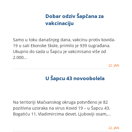
Dobar odziv Šapčana za
vakcinaciju
Samo u toku današnjeg dana, vakcinu protiv kovida-
19 u sali Ekonske škole, primilo je 939 sugrađana.
Ukupno do sada u Šapcu je vakcinisano više od
2.000...
22. JAN
U Šapcu 43 novoobolela
Na teritoriji Mačvanskog okruga potvrđeno je 82
pozitivna uzoraka na virus Kovid 19 – u Šapcu 43,
Bogatiću 11, Vladimircima devet, Ljuboviji osam,...
22. JAN