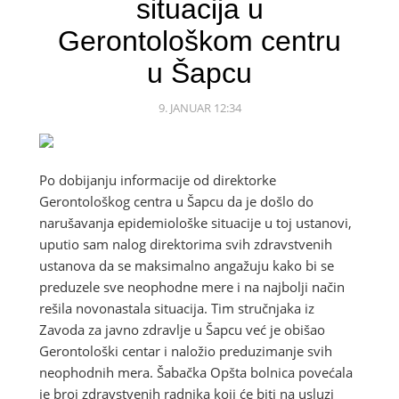
situacija u
Gerontološkom centru
u Šapcu
9. JANUAR 12:34
Po dobijanju informacije od direktorke
Gerontološkog centra u Šapcu da je došlo do
narušavanja epidemiološke situacije u toj ustanovi,
uputio sam nalog direktorima svih zdravstvenih
ustanova da se maksimalno angažuju kako bi se
preduzele sve neophodne mere i na najbolji način
rešila novonastala situacija. Tim stručnjaka iz
Zavoda za javno zdravlje u Šapcu već je obišao
Gerontološki centar i naložio preduzimanje svih
neophodnih mera. Šabačka Opšta bolnica povećala
je broj zdravstvenih radnika koji će biti na usluzi