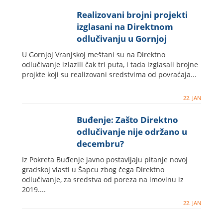
Realizovani brojni projekti
izglasani na Direktnom
odlučivanju u Gornjoj
Vranjskoj
U Gornjoj Vranjskoj meštani su na Direktno
odlučivanje izlazili čak tri puta, i tada izglasali brojne
projkte koji su realizovani sredstvima od povraćaja...
22. JAN
Buđenje: Zašto Direktno
odlučivanje nije održano u
decembru?
Iz Pokreta Buđenje javno postavljaju pitanje novoj
gradskoj vlasti u Šapcu zbog čega Direktno
odlučivanje, za sredstva od poreza na imovinu iz
2019....
22. JAN