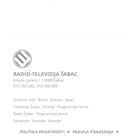
RADIO-TELEVIZIJA ŠABAC
Kneza Lazara 1, 15000 Šabac
015 353 242
,
015 305 855
Društvo
Info
Biznis
Kultura
Sport
Televizija Šabac
Emisije
Programska šema
Radio Šabac
Programska šema
Facebook
Youtube
Kontakt
POLITIKA PRIVATNOSTI
◾
PRAVILA PONAŠANJA
◾