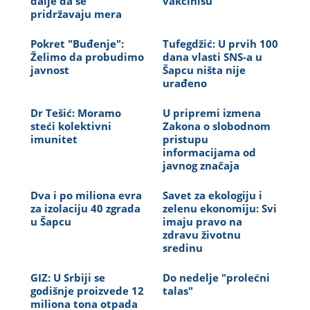
dalje da se
vakcinišu
pridržavaju mera
Pokret "Buđenje":
Tufegdžić: U prvih 100
Želimo da probudimo
dana vlasti SNS-a u
javnost
Šapcu ništa nije
urađeno
Dr Tešić: Moramo
U pripremi izmena
steći kolektivni
Zakona o slobodnom
imunitet
pristupu
informacijama od
javnog značaja
Dva i po miliona evra
Savet za ekologiju i
za izolaciju 40 zgrada
zelenu ekonomiju: Svi
u Šapcu
imaju pravo na
zdravu životnu
sredinu
GIZ: U Srbiji se
Do nedelje "prolećni
godišnje proizvede 12
talas"
miliona tona otpada