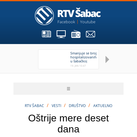
Facebook
Youtube
Smanjuje se broj
U 
hospitalizovanih
no
u šabačkoj
Opštoj bolnici
19. JAN 10:47
19.
/
/
/
RTV ŠABAC
VESTI
DRUŠTVO
AKTUELNO
Oštrije mere deset
dana