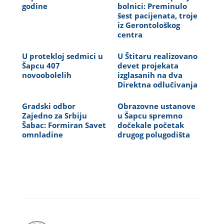
godine
bolnici: Preminulo
šest pacijenata, troje
iz Gerontološkog
centra
U protekloj sedmici u
U Štitaru realizovano
Šapcu 407
devet projekata
novoobolelih
izglasanih na dva
Direktna odlučivanja
Gradski odbor
Obrazovne ustanove
Zajedno za Srbiju
u Šapcu spremno
Šabac: Formiran Savet
dočekale početak
omnladine
drugog polugodišta