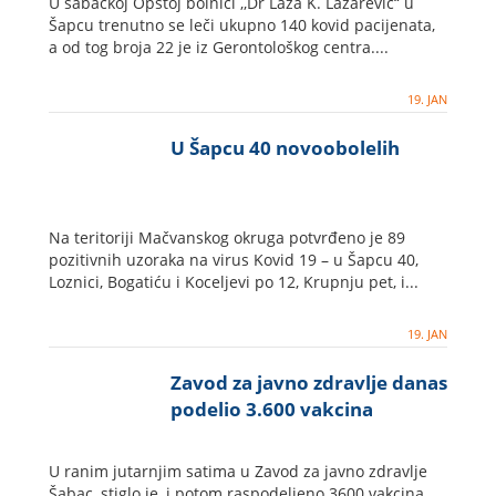
U šabačkoj Opštoj bolnici ,,Dr Laza K. Lazarević“ u
Šapcu trenutno se leči ukupno 140 kovid pacijenata,
a od tog broja 22 je iz Gerontološkog centra....
19. JAN
U Šapcu 40 novoobolelih
Na teritoriji Mačvanskog okruga potvrđeno je 89
pozitivnih uzoraka na virus Kovid 19 – u Šapcu 40,
Loznici, Bogatiću i Koceljevi po 12, Krupnju pet, i...
19. JAN
Zavod za javno zdravlje danas
podelio 3.600 vakcina
U ranim jutarnjim satima u Zavod za javno zdravlje
Šabac, stiglo je, i potom raspodeljeno 3600 vakcina