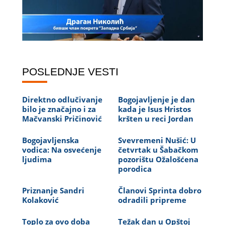
POSLEDNJE VESTI
Direktno odlučivanje
Bogojavljenje je dan
bilo je značajno i za
kada je Isus Hristos
Mačvanski Pričinović
kršten u reci Jordan
Bogojavljenska
Svevremeni Nušić: U
vodica: Na osvećenje
četvrtak u Šabačkom
ljudima
pozorištu Ožalošćena
porodica
Priznanje Sandri
Članovi Sprinta dobro
Kolaković
odradili pripreme
Toplo za ovo doba
Težak dan u Opštoj