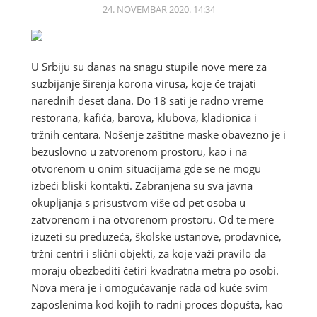
24. NOVEMBAR 2020. 14:34
U Srbiju su danas na snagu stupile nove mere za
suzbijanje širenja korona virusa, koje će trajati
narednih deset dana. Do 18 sati je radno vreme
restorana, kafića, barova, klubova, kladionica i
tržnih centara. Nošenje zaštitne maske obavezno je i
bezuslovno u zatvorenom prostoru, kao i na
otvorenom u onim situacijama gde se ne mogu
izbeći bliski kontakti. Zabranjena su sva javna
okupljanja s prisustvom više od pet osoba u
zatvorenom i na otvorenom prostoru. Od te mere
izuzeti su preduzeća, školske ustanove, prodavnice,
tržni centri i slični objekti, za koje važi pravilo da
moraju obezbediti četiri kvadratna metra po osobi.
Nova mera je i omogućavanje rada od kuće svim
zaposlenima kod kojih to radni proces dopušta, kao