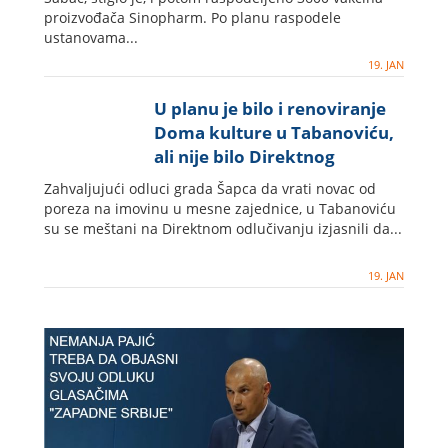
proizvođača Sinopharm. Po planu raspodele
ustanovama...
19. JAN
U planu je bilo i renoviranje
Doma kulture u Tabanoviću,
ali nije bilo Direktnog
odlučivanja
Zahvaljujući odluci grada Šapca da vrati novac od
poreza na imovinu u mesne zajednice, u Tabanoviću
su se meštani na Direktnom odlučivanju izjasnili da...
19. JAN