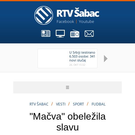
Facebook
Youtube
U Srbiji testirano
Ma
6.503 osobe: 341
ok
novi slučaj
pr
zaraze
se
26. OKT 15:32
26
po
po
uz
/
/
/
RTV ŠABAC
VESTI
SPORT
FUDBAL
"Mačva" obeležila
slavu