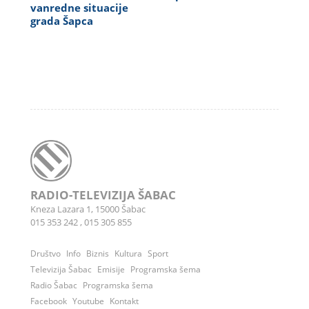
vanredne situacije
grada Šapca
RADIO-TELEVIZIJA ŠABAC
Kneza Lazara 1, 15000 Šabac
015 353 242
,
015 305 855
Društvo
Info
Biznis
Kultura
Sport
Televizija Šabac
Emisije
Programska šema
Radio Šabac
Programska šema
Facebook
Youtube
Kontakt