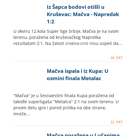
Iz Šapca bodovi otišli u
Kruševac: Mačva - Napredak
1:2
U okviru 12.kola Super lige Srbije, Mačva je na svom
terenu, poražena od kruševačkog Napretka
rezultatom 2:1. Na žalost crveno-crni nisu uspeli da...
26. OKT
Mačva ispala i iz Kupa: U
osmini finala Metalac
"Mačva" je u šesnaestini finala Kupa poražena od
takođe superligaša "Metalca" 2:1 na svom terenu. U
prvom delu igre i pored prilika na obe strane,
mreže...
22. OKT
Mačva poražena u Lučanima