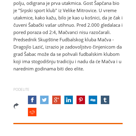
polju, odigrana je prva utakmica. Gost Šapčana bio
je "Srpski sport klub" iz Velike Mitrovice. U vreme
utakmice, kako kažu, bilo je kao u košnici, da je čak i
čuveni Šabački vašar utihnuo. Pred 2.000 gledalaca i
pored poraza od 2:4, Mačvanci nisu razočarali.
Predsednik Skupštine Fudbalskog kluba Mačva -
Dragojlo Lazić, izrazio je zadovoljstvo činjenicom da
grad Šabac može da se pohvali fudbalskim klubom
koji ima stogodišnju tradiciju i nadu da će Mačva i u
narednim godinama biti deo elite.
PODELITE