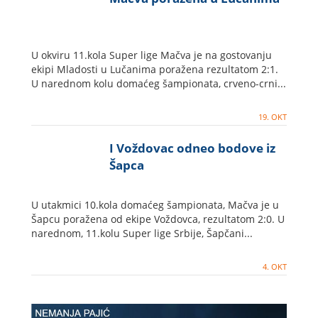
U okviru 11.kola Super lige Mačva je na gostovanju
ekipi Mladosti u Lučanima poražena rezultatom 2:1.
U narednom kolu domaćeg šampionata, crveno-crni...
19. OKT
I Voždovac odneo bodove iz
Šapca
U utakmici 10.kola domaćeg šampionata, Mačva je u
Šapcu poražena od ekipe Voždovca, rezultatom 2:0. U
narednom, 11.kolu Super lige Srbije, Šapčani...
4. OKT