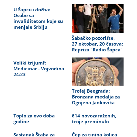
U Šapcu izložba:
Osobe sa
invaliditetom koje su
menjale Srbiju
Šabačko pozorište,
27.oktobar, 20 časova:
Repriza "Radio Šapca"
Veliki trijumf:
Medicinar - Vojvodina
24:23
Trofej Beograda:
Bronzana medalja za
Ognjena Jankovića
Toplo za ovo doba
614 novozaraženih,
godine
troje preminulo
Sastanak Štaba za
Čep za tinina kolica