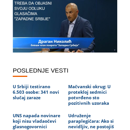
POSLEDNJE VESTI
U Srbiji testirano
Mačvanski okrug: U
6.503 osobe: 341 novi
protekloj sedmici
slučaj zaraze
potvrđeno sto
pozitivnih uzoraka
UNS napada novinare
Udruženje
koji nisu vladaočevi
paraplegičara: Ako si
glasnogovornici
nevidljiv, ne postojiš