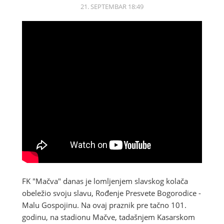
21. SEPTEMBAR 18:49
FK "Mačva" danas je lomljenjem slavskog kolača
obeležio svoju slavu, Rođenje Presvete Bogorodice -
Malu Gospojinu. Na ovaj praznik pre tačno 101.
godinu, na stadionu Mačve, tadašnjem Kasarskom