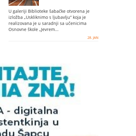
U galeriji Biblioteke šabačke otvorena je
izložba „Uskliknimo s ljubavlju“ koja je
realizovana je u saradnji sa učenicima
Osnovne škole „Jevrem...
28. JAN