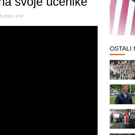
a svoje učenike
R 2020. 14:10
OSTALI