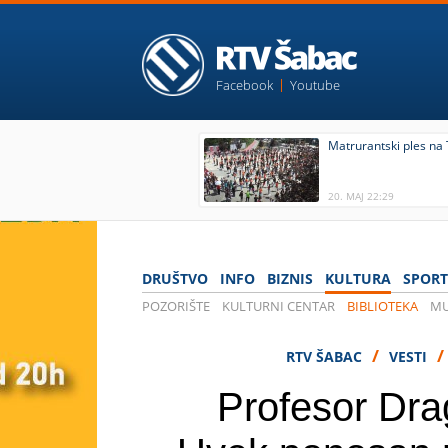
Facebook
Youtube
Matrurantski ples na
20. MAJ 22:29
DRUŠTVO
INFO
BIZNIS
KULTURA
SPORT
POZORIŠTE
KULTURNI CENTAR
BIBLIOTEKA
MU
/
/
RTV ŠABAC
VESTI
Profesor Dra