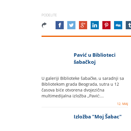
PODELITE
Pavić u Biblioteci
šabačkoj
U galeriji Biblioteke šabačke, u saradnji sa
Bibliotekom grada Beograda, sutra u 12
časova biće otvorena dvojezična
multimedijalna izložba „Pavić:...
12. MAJ
Izložba "Moj Šabac"