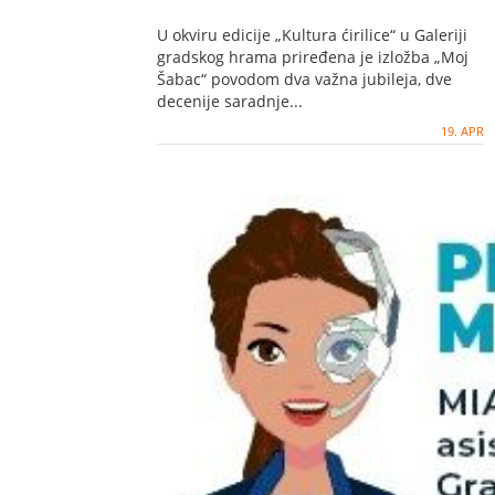
U okviru edicije „Kultura ćirilice“ u Galeriji
gradskog hrama priređena je izložba „Moj
Šabac“ povodom dva važna jubileja, dve
decenije saradnje...
19. APR