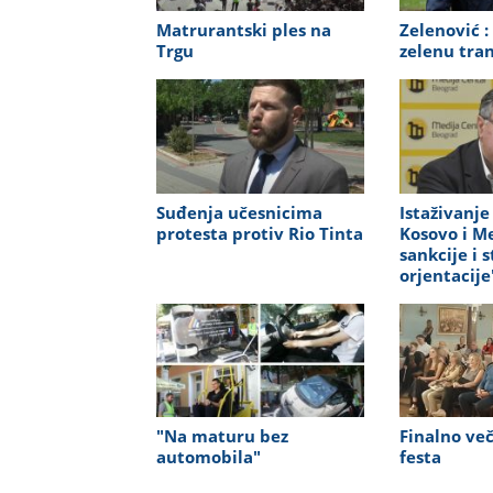
Matrurantski ples na
Zelenović :
Trgu
zelenu tran
Suđenja učesnicima
Istaživanje 
protesta protiv Rio Tinta
Kosovo i Me
sankcije i 
orjentacije
"Na maturu bez
Finalno ve
automobila"
festa