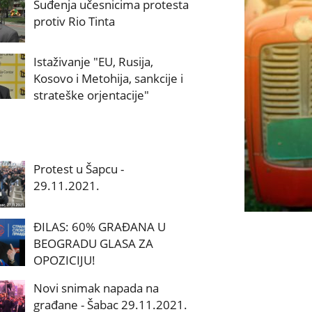
Suđenja učesnicima protesta
protiv Rio Tinta
Istaživanje "EU, Rusija,
Kosovo i Metohija, sankcije i
strateške orjentacije"
Protest u Šapcu -
29.11.2021.
ĐILAS: 60% GRAĐANA U
BEOGRADU GLASA ZA
OPOZICIJU!
Novi snimak napada na
građane - Šabac 29.11.2021.