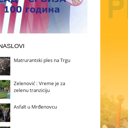
 NASLOVI
Matrurantski ples na Trgu
Zelenović : Vreme je za
zelenu tranziciju
Asfalt u Mrđenovcu