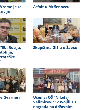
 Vreme je za
Asfalt u Mrđenovcu
ziciju
"EU, Rusija,
Skupština GIS-a u Šapcu
tohija,
strateške
"
če Gvarneri
Učenici OŠ "Nikolaj
Velimirović" osvojili 10
nagrada na državnim