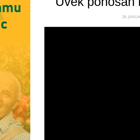
Uvek ponosan n
28. JANUA