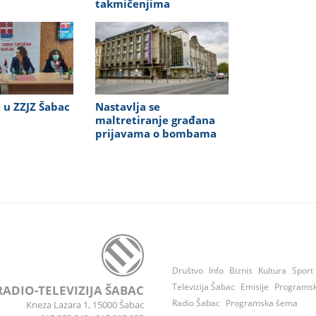
takmičenjima
 u ZZJZ Šabac
Nastavlja se
maltretiranje građana
prijavama o bombama
Društvo
Info
Biznis
Kultura
Sport
Televizija Šabac
Emisije
Programs
RADIO-TELEVIZIJA ŠABAC
Radio Šabac
Programska šema
Kneza Lazara 1, 15000 Šabac