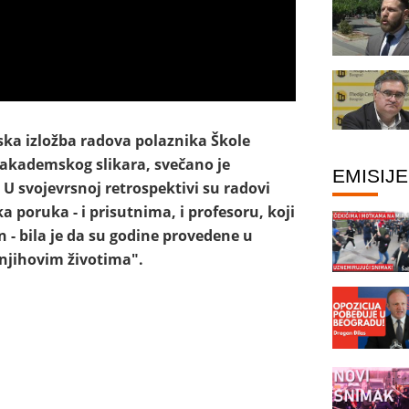
vska izložba radova polaznika Škole
 akademskog slikara, svečano je
EMISIJE
 U svojevrsnoj retrospektivi su radovi
 poruka - i prisutnima, i profesoru, koji
n - bila je da su godine provedene u
 njihovim životima".