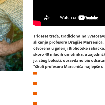
Trideset treća, tradicionalna Svetosa
slikanja profesora Dragiše Marsenića,
otvorena u galeriji Biblioteke šabačke.
skoro 40 mladih umetnika, a zajednička
je, zbog bolesti, opravdano bio odsuta
"školi profesora Marsenića najlepše u