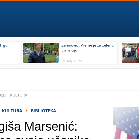
 Trgu
Zelenović : Vreme je za zelenu
tranziciju
20. MAJ 12:22
ZEJ
KULTURA
/
KULTURA
BIBLIOTEKA
giša Marsenić: