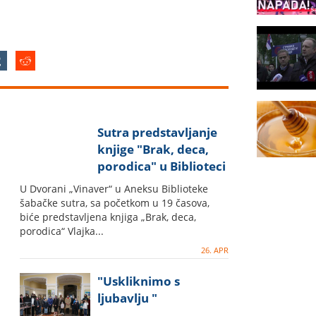
Sutra predstavljanje
knjige "Brak, deca,
porodica" u Biblioteci
U Dvorani „Vinaver“ u Aneksu Biblioteke
šabačke sutra, sa početkom u 19 časova,
biće predstavljena knjiga „Brak, deca,
porodica“ Vlajka...
26. APR
"Uskliknimo s
ljubavlju "