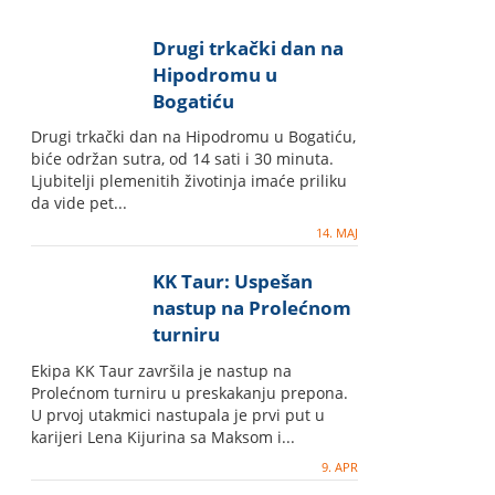
Drugi trkački dan na
Hipodromu u
Bogatiću
Drugi trkački dan na Hipodromu u Bogatiću,
biće održan sutra, od 14 sati i 30 minuta.
Ljubitelji plemenitih životinja imaće priliku
da vide pet...
14. MAJ
KK Taur: Uspešan
nastup na Prolećnom
turniru
Ekipa KK Taur završila je nastup na
Prolećnom turniru u preskakanju prepona.
U prvoj utakmici nastupala je prvi put u
karijeri Lena Kijurina sa Maksom i...
9. APR