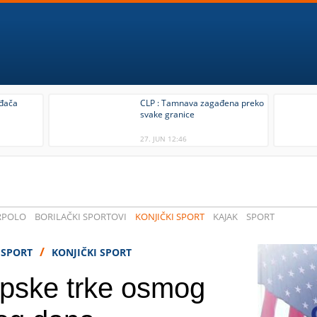
iđača
CLP : Tamnava zagađena preko
svake granice
27. JUN 12:46
RPOLO
BORILAČKI SPORTOVI
KONJIČKI SPORT
KAJAK
SPORT
/
SPORT
KONJIČKI SPORT
opske trke osmog