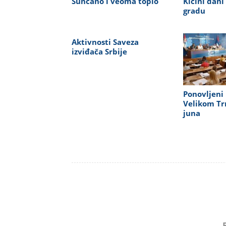
Sunčano i veoma toplo
Kicini dani
gradu
Aktivnosti Saveza
izviđača Srbije
Ponovljeni 
Velikom Tr
juna