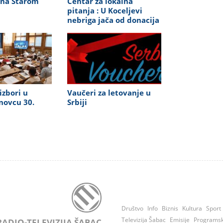
 na Starom
Centar za lokalna
pitanja : U Koceljevi
nebriga jača od donacija
izbori u
Vaučeri za letovanje u
novcu 30.
Srbiji
Društvo
Info
Biznis
Kultura
Sport
Televizija Šabac
Emisije
Programs
RADIO-TELEVIZIJA ŠABAC