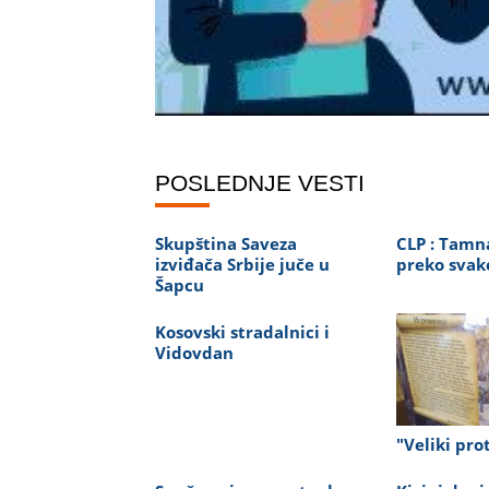
POSLEDNJE VESTI
Skupština Saveza
CLP : Tamn
izviđača Srbije juče u
preko svak
Šapcu
Kosovski stradalnici i
Vidovdan
"Veliki pro