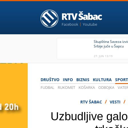
Facebook
Youtube
Skupština Saveza izv
Srbije juče u Šapcu
27. JUN 13:19
DRUŠTVO
INFO
BIZNIS
KULTURA
SPORT
FUDBAL
RUKOMET
KOŠARKA
ODBOJKA
VATE
/
/
RTV ŠABAC
VESTI
Uzbudljive gal