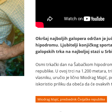
Okršaj najboljih galopera održan je j
hipodromu. Ljubitelji konjičkog sporta
galopskih trka na najboljoj stazi u Srbi
Osmi trkački dan na Šabačkom hipodrom
republike. U ovoj trci na 1.200 metara, t
vlasniku, uručio je lično Miodrag Majić, p
iskoristio priliku da obeća da će ovakvih
Miodrag Majić, predsednik Čivijaške republike