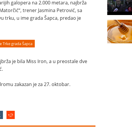
arijih galopera na 2.000 metara, najbrža
 „Matorčić“, trener Jasmina Petrović, sa
vu trku, u ime grada Šapca, predao je
ce Trke grada Šapca
rža je bila Miss Iron, a u preostale dve
ć.
romu zakazan je za 27. oktobar.