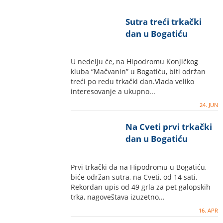
Sutra treći trkački
dan u Bogatiću
U nedelju će, na Hipodromu Konjičkog
kluba “Mačvanin” u Bogatiću, biti održan
treći po redu trkački dan.Vlada veliko
interesovanje a ukupno...
24. JUN
Na Cveti prvi trkački
dan u Bogatiću
Prvi trkački da na Hipodromu u Bogatiću,
biće održan sutra, na Cveti, od 14 sati.
Rekordan upis od 49 grla za pet galopskih
trka, nagoveštava izuzetno...
16. APR