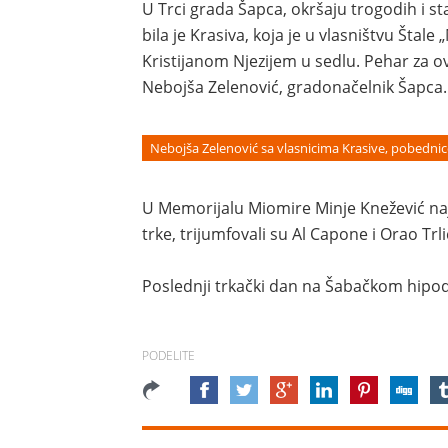
U Trci grada Šapca, okršaju trogodih i st
bila je Krasiva, koja je u vlasništvu Štale
Kristijanom Njezijem u sedlu. Pehar za o
Nebojša Zelenović, gradonačelnik Šapca.
Nebojša Zelenović sa vlasnicima Krasive, pobedni
U Memorijalu Miomire Minje Knežević najb
trke, trijumfovali su Al Capone i Orao Trli
Poslednji trkački dan na Šabačkom hipod
PODELITE