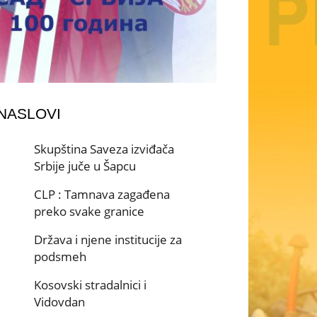
 NASLOVI
Skupština Saveza izviđača
Srbije juče u Šapcu
CLP : Tamnava zagađena
preko svake granice
Država i njene institucije za
podsmeh
Kosovski stradalnici i
Vidovdan