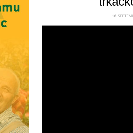
trkačk
16. SEPTEMB