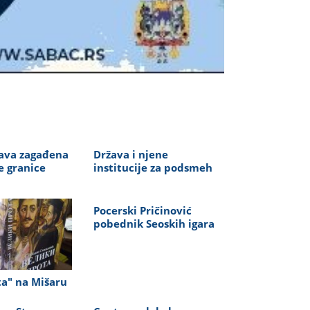
ava zagađena
Država i njene
e granice
institucije za podsmeh
Pocerski Pričinović
pobednik Seoskih igara
ta" na Mišaru