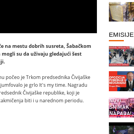
EMISIJE
uče na mestu dobrih susreta, Šabačkom
 mogli su da uživaju gledajući šest
ji.
u počeo je Trkom predsednika Čivijaške
rijumfovalo je grlo It's my time. Nagradu
redsednik Čivijaške republike, koji je
 takmičenja biti i u narednom periodu.