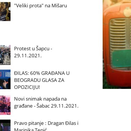
"Veliki prota" na Mišaru
Protest u Šapcu -
29.11.2021.
ĐILAS: 60% GRAĐANA U
BEOGRADU GLASA ZA
OPOZICIJU!
Novi snimak napada na
građane - Šabac 29.11.2021.
Pravo pitanje : Dragan Đilas i
Marinika Tepić