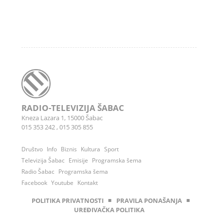
RADIO-TELEVIZIJA ŠABAC
Kneza Lazara 1, 15000 Šabac
015 353 242
,
015 305 855
Društvo
Info
Biznis
Kultura
Sport
Televizija Šabac
Emisije
Programska šema
Radio Šabac
Programska šema
Facebook
Youtube
Kontakt
POLITIKA PRIVATNOSTI
◾
PRAVILA PONAŠANJA
◾
UREĐIVAČKA POLITIKA