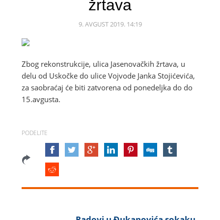
žrtava
9. AVGUST 2019. 14:19
Zbog rekonstrukcije, ulica Jasenovačkih žrtava, u
delu od Uskočke do ulice Vojvode Janka Stojićevića,
za saobraćaj će biti zatvorena od ponedeljka do do
15.avgusta.
PODELITE
Radovi u Đukanovića sokaku