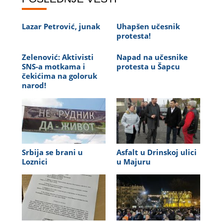
Lazar Petrović, junak
Uhapšen učesnik
protesta!
Zelenović: Aktivisti
Napad na učesnike
SNS-a motkama i
protesta u Šapcu
čekićima na goloruk
narod!
Srbija se brani u
Asfalt u Drinskoj ulici
Loznici
u Majuru