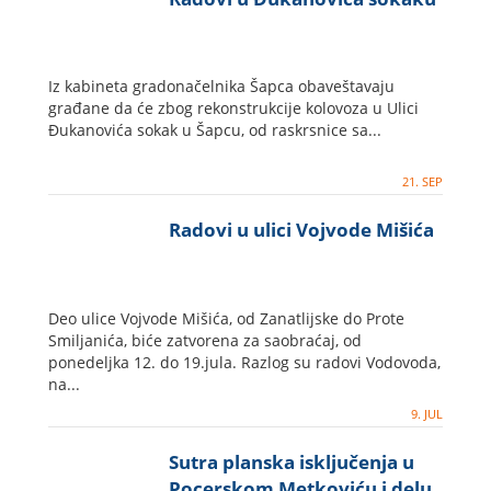
Iz kabineta gradonačelnika Šapca obaveštavaju
građane da će zbog rekonstrukcije kolovoza u Ulici
Đukanovića sokak u Šapcu, od raskrsnice sa...
21. SEP
Radovi u ulici Vojvode Mišića
Deo ulice Vojvode Mišića, od Zanatlijske do Prote
Smiljanića, biće zatvorena za saobraćaj, od
ponedeljka 12. do 19.jula. Razlog su radovi Vodovoda,
na...
9. JUL
Sutra planska isključenja u
Pocerskom Metkoviću i delu