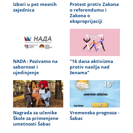
Izbori u pet mesnih
Protest protiv Zakona
zajednica
o referendumu i
Zakona o
eksproprijaciji
NADA : Pozivamo na
"16 dana aktivizma
sabornost i
protiv nasilja nad
ujedinjenje
ženama"
Nagrada za učenike
Vremenska prognoza -
Škole za primenjene
Šabac
umetnosti Šabac