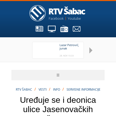
Facebook
Youtube
Lazar Petrović,
Uh
junak
pr
28. NOV 10:33
28
/
/
/
RTV ŠABAC
VESTI
INFO
SERVISNE INFORMACIJE
Uređuje se i deonica
ulice Jasenovačkih