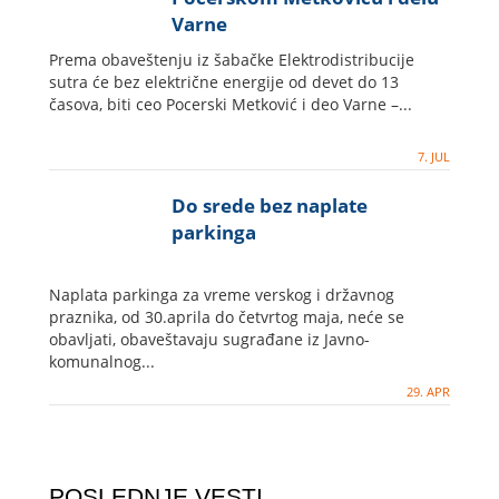
Varne
Prema obaveštenju iz šabačke Elektrodistribucije
sutra će bez električne energije od devet do 13
časova, biti ceo Pocerski Metković i deo Varne –...
7. JUL
Do srede bez naplate
parkinga
Naplata parkinga za vreme verskog i državnog
praznika, od 30.aprila do četvrtog maja, neće se
obavljati, obaveštavaju sugrađane iz Javno-
komunalnog...
29. APR
POSLEDNJE VESTI