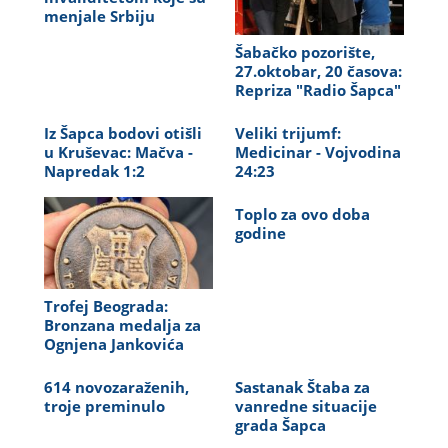
menjale Srbiju
Šabačko pozorište,
27.oktobar, 20 časova:
Repriza "Radio Šapca"
Iz Šapca bodovi otišli
Veliki trijumf:
u Kruševac: Mačva -
Medicinar - Vojvodina
Napredak 1:2
24:23
Toplo za ovo doba
godine
Trofej Beograda:
Bronzana medalja za
Ognjena Jankovića
614 novozaraženih,
Sastanak Štaba za
troje preminulo
vanredne situacije
grada Šapca