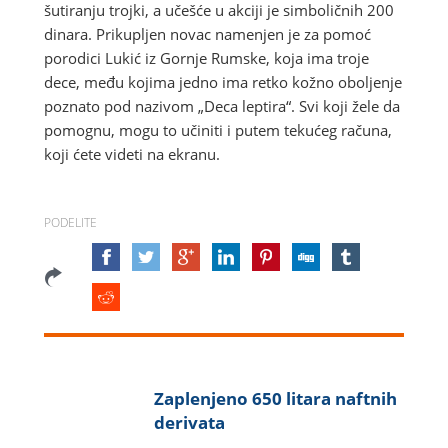
šutiranju trojki, a učešće u akciji je simboličnih 200
dinara. Prikupljen novac namenjen je za pomoć
porodici Lukić iz Gornje Rumske, koja ima troje
dece, među kojima jedno ima retko kožno oboljenje
poznato pod nazivom „Deca leptira“. Svi koji žele da
pomognu, mogu to učiniti i putem tekućeg računa,
koji ćete videti na ekranu.
PODELITE
Zaplenjeno 650 litara naftnih
derivata