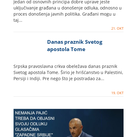
Jedan od osnovnih principa dobre uprave jeste
uključivanje građana u donošenje odluka, odnosno u
proces donošenja javnih politika. Građani mogu u
taj...
21. OKT
Danas praznik Svetog
apostola Tome
Srpska pravoslavna crkva obeležava danas praznik
Svetog apostola Tome. Širio je hrišćanstvo u Palestini,
Persiji i Indiji. Pre nego što je postradao za...
19. OKT