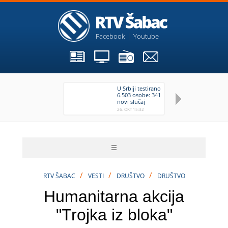
Facebook
Youtube
U Srbiji testirano
Ma
6.503 osobe: 341
ok
novi slučaj
pr
zaraze
se
26. OKT 15:32
26
po
po
uz
/
/
/
RTV ŠABAC
VESTI
DRUŠTVO
DRUŠTVO
Humanitarna akcija
"Trojka iz bloka"