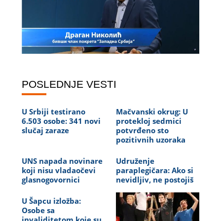
POSLEDNJE VESTI
U Srbiji testirano
Mačvanski okrug: U
6.503 osobe: 341 novi
protekloj sedmici
slučaj zaraze
potvrđeno sto
pozitivnih uzoraka
UNS napada novinare
Udruženje
koji nisu vladaočevi
paraplegičara: Ako si
glasnogovornici
nevidljiv, ne postojiš
U Šapcu izložba:
Osobe sa
invaliditetom koje su