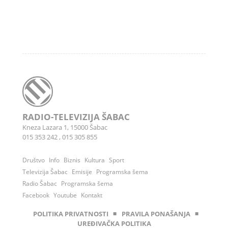
RADIO-TELEVIZIJA ŠABAC
Kneza Lazara 1, 15000 Šabac
015 353 242
,
015 305 855
Društvo
Info
Biznis
Kultura
Sport
Televizija Šabac
Emisije
Programska šema
Radio Šabac
Programska šema
Facebook
Youtube
Kontakt
POLITIKA PRIVATNOSTI
◾
PRAVILA PONAŠANJA
◾
UREĐIVAČKA POLITIKA