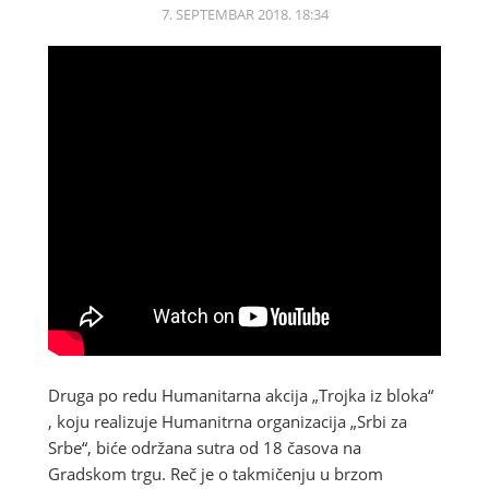
7. SEPTEMBAR 2018. 18:34
Druga po redu Humanitarna akcija „Trojka iz bloka“
, koju realizuje Humanitrna organizacija „Srbi za
Srbe“, biće održana sutra od 18 časova na
Gradskom trgu. Reč je o takmičenju u brzom