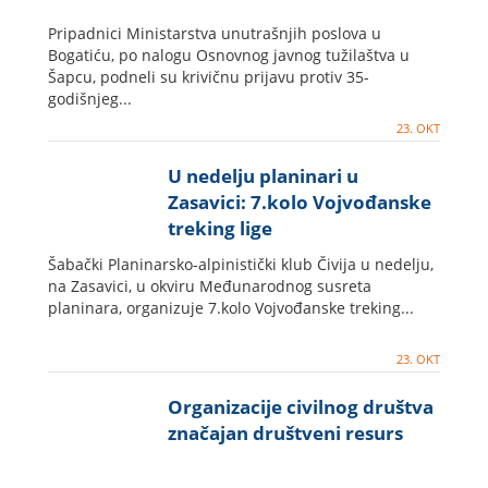
Pripadnici Ministarstva unutrašnjih poslova u
Bogatiću, po nalogu Osnovnog javnog tužilaštva u
Šapcu, podneli su krivičnu prijavu protiv 35-
godišnjeg...
23. OKT
U nedelju planinari u
Zasavici: 7.kolo Vojvođanske
treking lige
Šabački Planinarsko-alpinistički klub Čivija u nedelju,
na Zasavici, u okviru Međunarodnog susreta
planinara, organizuje 7.kolo Vojvođanske treking...
23. OKT
Organizacije civilnog društva
značajan društveni resurs