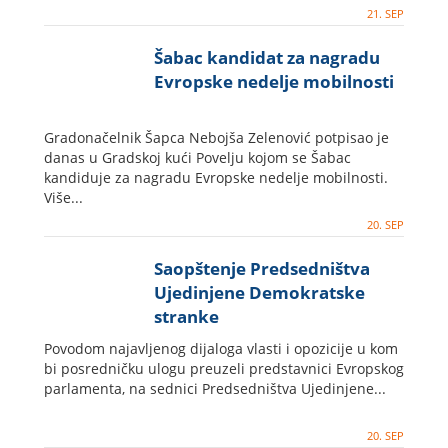
21. SEP
Šabac kandidat za nagradu
Evropske nedelje mobilnosti
Gradonačelnik Šapca Nebojša Zelenović potpisao je
danas u Gradskoj kući Povelju kojom se Šabac
kandiduje za nagradu Evropske nedelje mobilnosti.
Više...
20. SEP
Saopštenje Predsedništva
Ujedinjene Demokratske
stranke
Povodom najavljenog dijaloga vlasti i opozicije u kom
bi posredničku ulogu preuzeli predstavnici Evropskog
parlamenta, na sednici Predsedništva Ujedinjene...
20. SEP