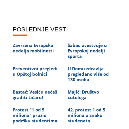
POSLEDNJE VESTI
Završena Evropska
Šabac učestvuje u
nedelja mobilnosti
Evropskoj nedelji
sporta
Preventivni pregledi
U Domu zdravlja
u Opštoj bolnici
pregledano više od
130 osoba
Bastać: Vesiću nećeš
Majić: Društvo
graditi žičaru!
ćutologa
Protest "1 od 5
42. protest 1 od 5
miliona" pružio
miliona u znaku
podršku studentima
studenata