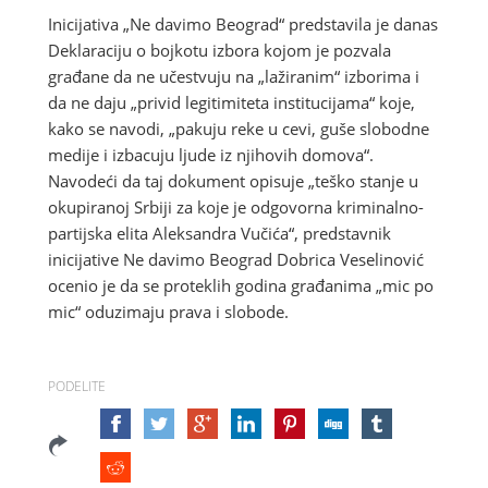
Inicijativa „Ne davimo Beograd“ predstavila je danas
Deklaraciju o bojkotu izbora kojom je pozvala
građane da ne učestvuju na „lažiranim“ izborima i
da ne daju „privid legitimiteta institucijama“ koje,
kako se navodi, „pakuju reke u cevi, guše slobodne
medije i izbacuju ljude iz njihovih domova“.
Navodeći da taj dokument opisuje „teško stanje u
okupiranoj Srbiji za koje je odgovorna kriminalno-
partijska elita Aleksandra Vučića“, predstavnik
inicijative Ne davimo Beograd Dobrica Veselinović
ocenio je da se proteklih godina građanima „mic po
mic“ oduzimaju prava i slobode.
PODELITE