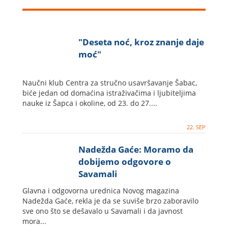
"Deseta noć, kroz znanje daje
moć"
Naučni klub Centra za stručno usavršavanje Šabac,
biće jedan od domaćina istraživačima i ljubiteljima
nauke iz Šapca i okoline, od 23. do 27....
22. SEP
Nadežda Gaće: Moramo da
dobijemo odgovore o
Savamali
Glavna i odgovorna urednica Novog magazina
Nadežda Gaće, rekla je da se suviše brzo zaboravilo
sve ono što se dešavalo u Savamali i da javnost
mora...