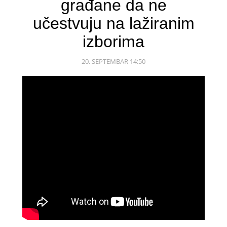
građane da ne
učestvuju na lažiranim
izborima
20. SEPTEMBAR 14:50