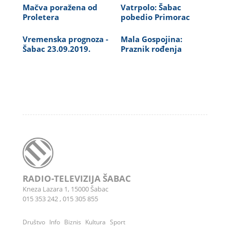
Mačva poražena od
Vatrpolo: Šabac
Proletera
pobedio Primorac
Vremenska prognoza -
Mala Gospojina:
Šabac 23.09.2019.
Praznik rođenja
RADIO-TELEVIZIJA ŠABAC
Kneza Lazara 1, 15000 Šabac
015 353 242
,
015 305 855
Društvo
Info
Biznis
Kultura
Sport