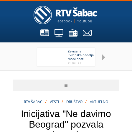
Facebook
Youtube
Završena
Ša
Evropska nedelja
u 
mobilnosti
ne
22. SEP 17:31
22.
/
/
/
RTV ŠABAC
VESTI
DRUŠTVO
AKTUELNO
Inicijativa "Ne davimo
Beograd" pozvala