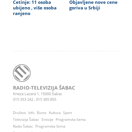
Cetinje: 11 osoba
Objavljene nove cene
ubijeno , više osoba
goriva u Srbiji
ranjeno
RADIO-TELEVIZIJA ŠABAC
Kneza Lazara 1, 15000 Šabac
015 353 242
,
015 305 855
Društvo
Info
Biznis
Kultura
Sport
Televizija Šabac
Emisije
Programska šema
Radio Šabac
Programska šema