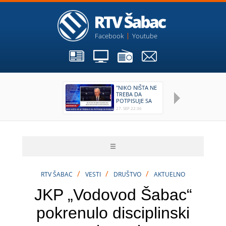
Facebook
Youtube
"NIKO NIŠTA NE
O
TREBA DA
E
POTPISUJE SA
K
RUSIJOM"
G
27. SEP 22:36
18.
3
/
/
/
RTV ŠABAC
VESTI
DRUŠTVO
AKTUELNO
JKP „Vodovod Šabac“
pokrenulo disciplinski