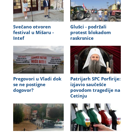
Svečano otvoren
Glušci - podržali
festival u Mišaru -
protest blokadom
Intef
raskrsnice
Pregovori u Vladi dok
Patrijarh SPC Porfirije:
se ne postigne
izjavio saučešće
dogovor?
povodom tragedije na
Cetinju