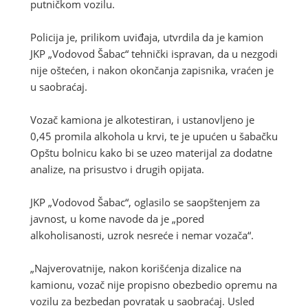
putničkom vozilu.
Policija je, prilikom uviđaja, utvrdila da je kamion
JKP „Vodovod Šabac“ tehnički ispravan, da u nezgodi
nije oštećen, i nakon okončanja zapisnika, vraćen je
u saobraćaj.
Vozač kamiona je alkotestiran, i ustanovljeno je
0,45 promila alkohola u krvi, te je upućen u šabačku
Opštu bolnicu kako bi se uzeo materijal za dodatne
analize, na prisustvo i drugih opijata.
JKP „Vodovod Šabac“, oglasilo se saopštenjem za
javnost, u kome navode da je „pored
alkoholisanosti, uzrok nesreće i nemar vozača“.
„Najverovatnije, nakon korišćenja dizalice na
kamionu, vozač nije propisno obezbedio opremu na
vozilu za bezbedan povratak u saobraćaj. Usled