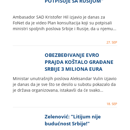
POTPISUJE SA RUSIJOM"
Ambasador SAD Kristofer Hil izjavio je danas za
FoNet da je video Plan konsultacija koji su potpisali
ministri spoljnih poslova Srbije i Rusije, da u njemu...
27. SEP
OBEZBEĐIVANJE EVRO
PRAJDA KOŠTALO GRAĐANE
SRBIJE 3 MILIONA EURA
Ministar unutrašnjih poslova Aleksandar Vulin izjavio
je danas da je sve što se desilo u subotu pokazalo da
je država organizovana, istakavši da će svako...
18. SEP
Zelenović: "Litijum nije
budućnost Srbije!"