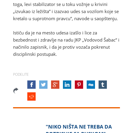
toga, levi stabilizator se u toku vožnje u krivini
„izvukao iz ležišta“ i izazvao udes sa vozilom koje se
kretalo u suprotnom pravcu“, navode u saopštenju.
Ističu da je na mesto udesa izašlo i lice za
bezbednost i zdravlje na radu JKP „Vodovod Šabac“ i
načinilo zapisnik, i da je protiv vozača pokrenut
disciplinski postupak.
PODELITE
"NIKO NIŠTA NE TREBA DA