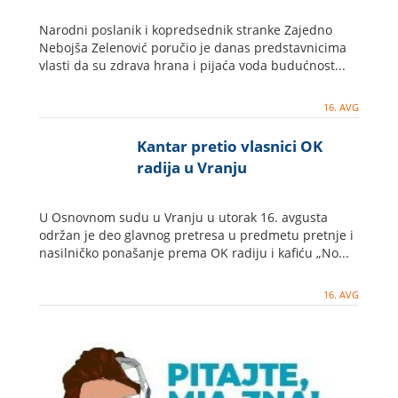
Narodni poslanik i kopredsednik stranke Zajedno
Nebojša Zelenović poručio je danas predstavnicima
vlasti da su zdrava hrana i pijaća voda budućnost...
16. AVG
Kantar pretio vlasnici OK
radija u Vranju
U Osnovnom sudu u Vranju u utorak 16. avgusta
održan je deo glavnog pretresa u predmetu pretnje i
nasilničko ponašanje prema OK radiju i kafiću „No...
16. AVG