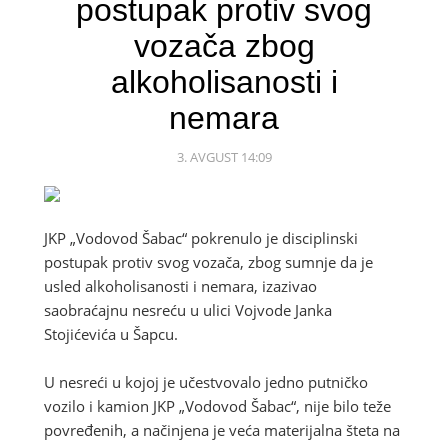
postupak protiv svog
vozača zbog
alkoholisanosti i
nemara
3. AVGUST 14:09
JKP „Vodovod Šabac“ pokrenulo je disciplinski
postupak protiv svog vozača, zbog sumnje da je
usled alkoholisanosti i nemara, izazivao
saobraćajnu nesreću u ulici Vojvode Janka
Stojićevića u Šapcu.
U nesreći u kojoj je učestvovalo jedno putničko
vozilo i kamion JKP „Vodovod Šabac“, nije bilo teže
povređenih, a načinjena je veća materijalna šteta na