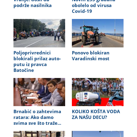
podrže nasilnika
obolelo od virusa
Covid-19
Poljoprivrednici
Ponovo blokiran
blokirali prilaz auto-
Varadinski most
putu iz pravca
Batočine
Brnabić o zahtevima
KOLIKO KOŠTA VODA
ratara: Ako damo
ZA NAŠU DECU?
svima sve što traže...