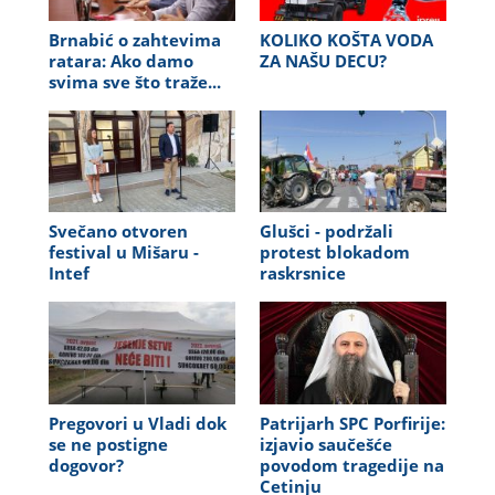
Brnabić o zahtevima
KOLIKO KOŠTA VODA
ratara: Ako damo
ZA NAŠU DECU?
svima sve što traže...
Svečano otvoren
Glušci - podržali
festival u Mišaru -
protest blokadom
Intef
raskrsnice
Pregovori u Vladi dok
Patrijarh SPC Porfirije:
se ne postigne
izjavio saučešće
dogovor?
povodom tragedije na
Cetinju