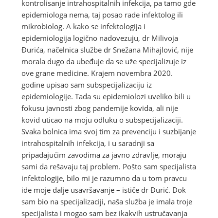
kontrolisanje intrahospitalnih infekcija, pa tamo gde
epidemiologa nema, taj posao rade infektolog ili
mikrobiolog. A kako se infektologija i
epidemiologija logično nadovezuju, dr Milivoja
Đurića, načelnica službe dr Snežana Mihajlović, nije
morala dugo da ubeđuje da se uže specijalizuje iz
ove grane medicine. Krajem novembra 2020.
godine upisao sam subspecijalizaciju iz
epidemiologije. Tada su epidemiolozi uveliko bili u
fokusu javnosti zbog pandemije kovida, ali nije
kovid uticao na moju odluku o subspecijalizaciji.
Svaka bolnica ima svoj tim za prevenciju i suzbijanje
intrahospitalnih infekcija, i u saradnji sa
pripadajućim zavodima za javno zdravlje, moraju
sami da rešavaju taj problem. Pošto sam specijalista
infektologije, bilo mi je razumno da u tom pravcu
ide moje dalje usavršavanje – ističe dr Đurić. Dok
sam bio na specijalizaciji, naša služba je imala troje
specijalista i mogao sam bez ikakvih ustručavanja