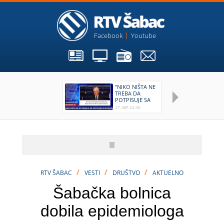
Facebook
Youtube
"NIKO NIŠTA NE
O
TREBA DA
E
POTPISUJE SA
K
RUSIJOM"
G
27. SEP 22:36
18.
3
/
/
/
RTV ŠABAC
VESTI
DRUŠTVO
AKTUELNO
Šabačka bolnica
dobila epidemiologa