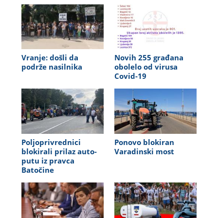
Vranje: došli da
Novih 255 građana
podrže nasilnika
obolelo od virusa
Covid-19
Poljoprivrednici
Ponovo blokiran
blokirali prilaz auto-
Varadinski most
putu iz pravca
Batočine