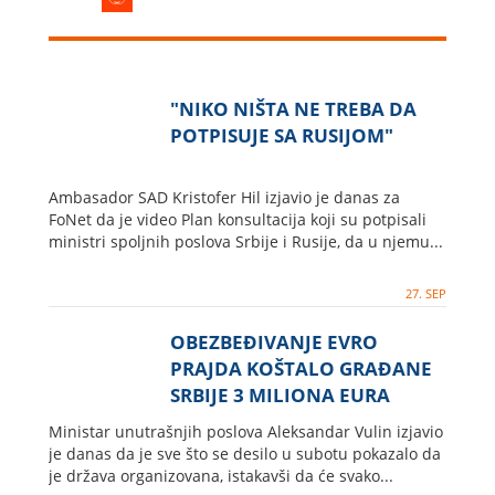
"NIKO NIŠTA NE TREBA DA
POTPISUJE SA RUSIJOM"
Ambasador SAD Kristofer Hil izjavio je danas za
FoNet da je video Plan konsultacija koji su potpisali
ministri spoljnih poslova Srbije i Rusije, da u njemu...
27. SEP
OBEZBEĐIVANJE EVRO
PRAJDA KOŠTALO GRAĐANE
SRBIJE 3 MILIONA EURA
Ministar unutrašnjih poslova Aleksandar Vulin izjavio
je danas da je sve što se desilo u subotu pokazalo da
je država organizovana, istakavši da će svako...