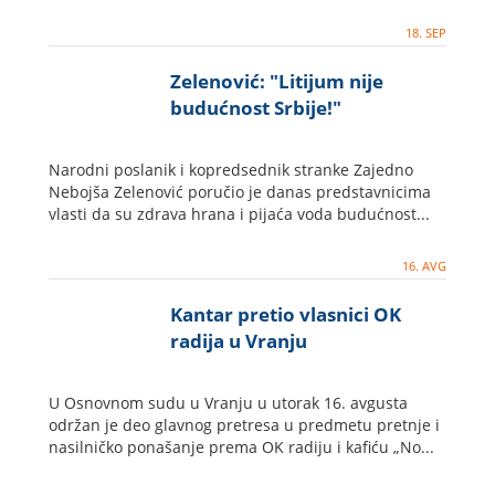
18. SEP
Zelenović: "Litijum nije
budućnost Srbije!"
Narodni poslanik i kopredsednik stranke Zajedno
Nebojša Zelenović poručio je danas predstavnicima
vlasti da su zdrava hrana i pijaća voda budućnost...
16. AVG
Kantar pretio vlasnici OK
radija u Vranju
U Osnovnom sudu u Vranju u utorak 16. avgusta
održan je deo glavnog pretresa u predmetu pretnje i
nasilničko ponašanje prema OK radiju i kafiću „No...