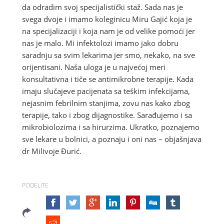
da odradim svoj specijalistički staž. Sada nas je
svega dvoje i imamo koleginicu Miru Gajić koja je
na specijalizaciji i koja nam je od velike pomoći jer
nas je malo. Mi infektolozi imamo jako dobru
saradnju sa svim lekarima jer smo, nekako, na sve
orijentisani. Naša uloga je u najvećoj meri
konsultativna i tiče se antimikrobne terapije. Kada
imaju slučajeve pacijenata sa teškim infekcijama,
nejasnim febrilnim stanjima, zovu nas kako zbog
terapije, tako i zbog dijagnostike. Sarađujemo i sa
mikrobiolozima i sa hirurzima. Ukratko, poznajemo
sve lekare u bolnici, a poznaju i oni nas – objašnjava
dr Milivoje Đurić.
PODELITE