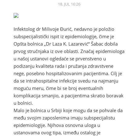
18. JUL 16:26
Infektolog dr Milivoje Đurić, nedavno je položio
subspecijalistički ispit iz epidemiologije, čime je
Opšta bolnica „Dr Laza K. Lazarević“ Šabac dobila
prvog stručnjaka iz ove oblasti. Značaj epidemiologa
u našoj ustanovi ogledaće se prvenstveno u
podizanju kvaliteta rada i pružanja zdravstvene
nege, posebno hospitalizovanim pacijentima. Cilj je
da se intrahospitalne infekcije svedu na najmanju
moguću meru, čime bi se broj eventualnih
komplikacija smanjio, a pacijentima skratio boravak
u bolnici.
Malo je bolnica u Srbiji koje mogu da se pohvale da
među svojim zaposlenima imaju subspecijalistu
epidemiologije. Njihova osnovna uloga u
ustanovama ovog tipa, između ostalog je