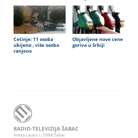
Cetinje: 11 osoba
Objavljene nove cene
ubijeno , više osoba
goriva u Srbiji
ranjeno
RADIO-TELEVIZIJA ŠABAC
Kneza Lazara 1, 15000 Šabac