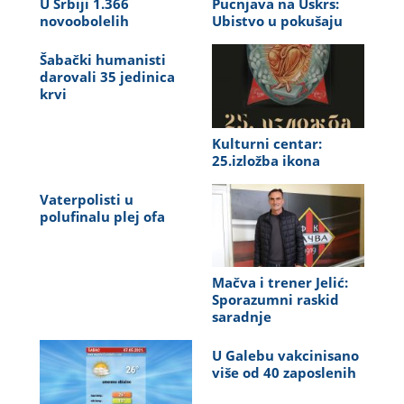
U Srbiji 1.366
Pucnjava na Uskrs:
novoobolelih
Ubistvo u pokušaju
Šabački humanisti
darovali 35 jedinica
krvi
Kulturni centar:
25.izložba ikona
Vaterpolisti u
polufinalu plej ofa
Mačva i trener Jelić:
Sporazumni raskid
saradnje
U Galebu vakcinisano
više od 40 zaposlenih