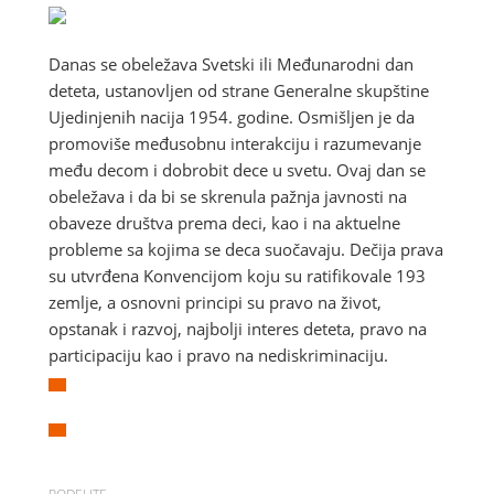
Danas se obeležava Svetski ili Međunarodni dan
deteta, ustanovljen od strane Generalne skupštine
Ujedinjenih nacija 1954. godine. Osmišljen je da
promoviše međusobnu interakciju i razumevanje
među decom i dobrobit dece u svetu. Ovaj dan se
obeležava i da bi se skrenula pažnja javnosti na
obaveze društva prema deci, kao i na aktuelne
probleme sa kojima se deca suočavaju. Dečija prava
su utvrđena Konvencijom koju su ratifikovale 193
zemlje, a osnovni principi su pravo na život,
opstanak i razvoj, najbolji interes deteta, pravo na
participaciju kao i pravo na nediskriminaciju.