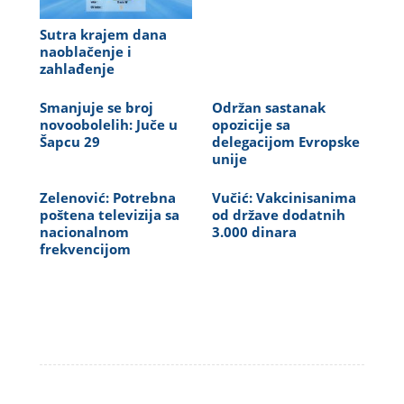
Sutra krajem dana
naoblačenje i
zahlađenje
Smanjuje se broj
Održan sastanak
novoobolelih: Juče u
opozicije sa
Šapcu 29
delegacijom Evropske
unije
Zelenović: Potrebna
Vučić: Vakcinisanima
poštena televizija sa
od države dodatnih
nacionalnom
3.000 dinara
frekvencijom