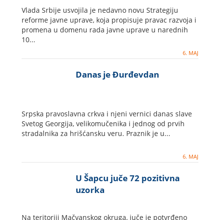
Vlada Srbije usvojila je nedavno novu Strategiju
reforme javne uprave, koja propisuje pravac razvoja i
promena u domenu rada javne uprave u narednih
10...
6. MAJ
Danas je Đurđevdan
Srpska pravoslavna crkva i njeni vernici danas slave
Svetog Georgija, velikomučenika i jednog od prvih
stradalnika za hrišćansku veru. Praznik je u...
6. MAJ
U Šapcu juče 72 pozitivna
uzorka
Na teritoriji Mačvanskog okruga, juče je potvrđeno