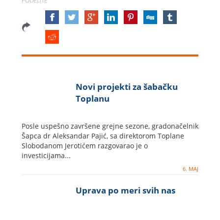
PODELITE
Novi projekti za šabačku
Toplanu
Posle uspešno završene grejne sezone, gradonačelnik
Šapca dr Aleksandar Pajić, sa direktorom Toplane
Slobodanom Jerotićem razgovarao je o
investicijama...
6. MAJ
Uprava po meri svih nas