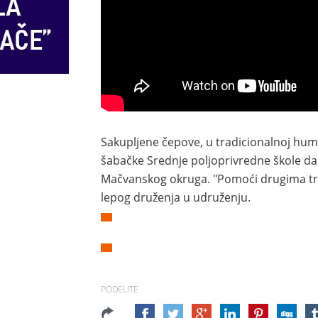
Sakupljene čepove, u tradicionalnoj hum
šabačke Srednje poljoprivredne škole da
Mačvanskog okruga. "Pomoći drugima treb
lepog druženja u udruženju.
PODELITE