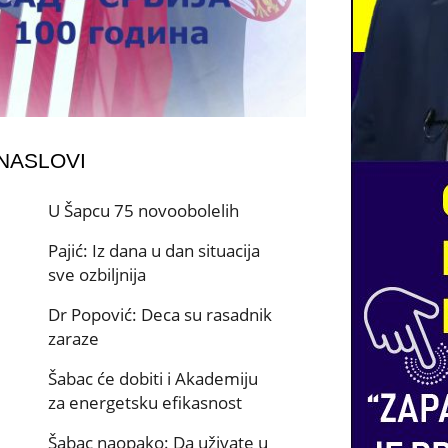
 NASLOVI
U Šapcu 75 novoobolelih
Pajić: Iz dana u dan situacija
sve ozbiljnija
Dr Popović: Deca su rasadnik
zaraze
Šabac će dobiti i Akademiju
za energetsku efikasnost
Šabac naopako: Da uživate u