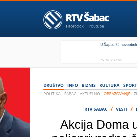
Facebook
Youtube
U Šapcu 75 novoobole
25. NOV 12:50
DRUŠTVO
INFO
BIZNIS
KULTURA
SPORT
POLITIKA
ŠABAC
AKTUELNO
OBRAZOVANJE
Z
IZBORI 2020
/
/
RTV ŠABAC
VESTI
Akcija Doma u