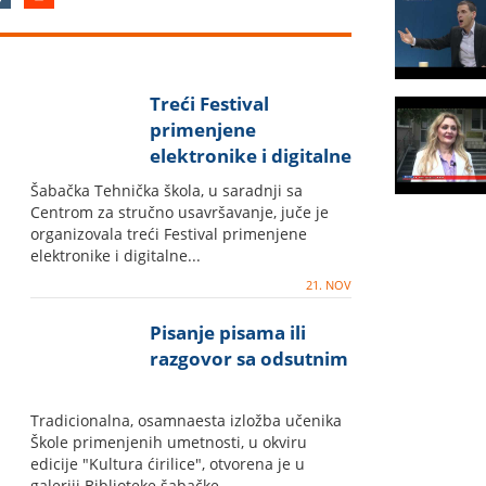
Treći Festival
primenjene
elektronike i digitalne
fabrikacije
Šabačka Tehnička škola, u saradnji sa
Centrom za stručno usavršavanje, juče je
organizovala treći Festival primenjene
elektronike i digitalne...
21. NOV
Pisanje pisama ili
razgovor sa odsutnim
Tradicionalna, osamnaesta izložba učenika
Škole primenjenih umetnosti, u okviru
edicije "Kultura ćirilice", otvorena je u
galeriji Biblioteke šabačke....