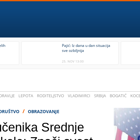
lih
Pajić: Iz dana u dan situacija
sve ozbiljnija
25. NOV 13:00
DRAVLJE
LEPOTA
RODITELJSTVO
VLADIMIRCI
SRBIJA
BOGATIĆ
KOCE
/
DRUŠTVO
OBRAZOVANJE
čenika Srednje