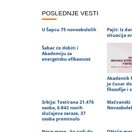
POSLEDNJE VESTI
U Šapcu 75 novoobolelih
Pajić: Iz d
situacija sv
Šabac će dobiti i
Akademiju za
energetsku efikasnost
Akademik M
je čuvar do
filozofije i
Srbija: Testirana 21.476
Mačvanski 
osoba, 6.842 novih
Novoobolel
slučajeva zaraze, 37
osoba preminulo
Nove mere - ko radi do
Oštrije me