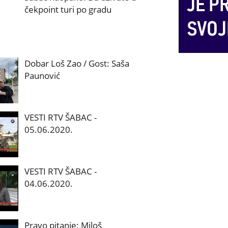
čekpoint turi po gradu
Dobar Loš Zao / Gost: Saša
Paunović
VESTI RTV ŠABAC -
05.06.2020.
VESTI RTV ŠABAC -
04.06.2020.
Pravo pitanje: Miloš