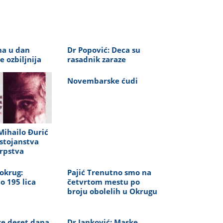
ana u dan
Dr Popović: Deca su
e ozbiljnija
rasadnik zaraze
Novembarske ćudi
ihailo Đurić
stojanstva
 srpstva
okrug:
Pajić Trenutno smo na
o 195 lica
četvrtom mestu po
broju obolelih u Okrugu
re deset dana
Dr Janković: Maske,