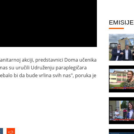
EMISIJE
anitarnoj akciji, predstavnici Doma učenika
nas su uručili Udruženju paraplegičara
alo bi da bude vrlina svih nas", poruka je