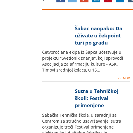
Šabac naopako: Da
uživate u čekpoint
turi po gradu
Četvoročlana ekipa iz Šapca učestvuje u
projektu "Svetionik znanja", koji sprovodi
Asocijacija za afirmaciju kulture - ASK.
Timovi srednjoškolaca, u 15...
25. NOV
Sutra u Tehničkoj
školi: Festival
primenjene
elektronike i digitalne
Šabačka Tehnička škola, u saradnji sa
fabrikacije
Centrom za stručno usavršavanje, sutra
organizuje treći Festival primenjene
elektronike i digitalne fabrikacije...