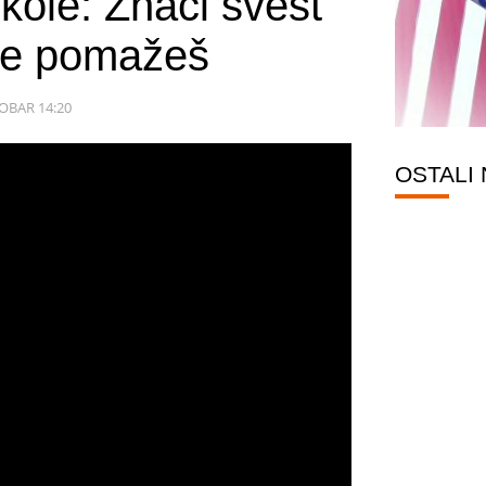
škole: Znači svest
e pomažeš
OBAR 14:20
OSTALI