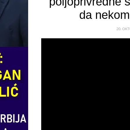
poljoprivredne 
da nekom
20. OKT