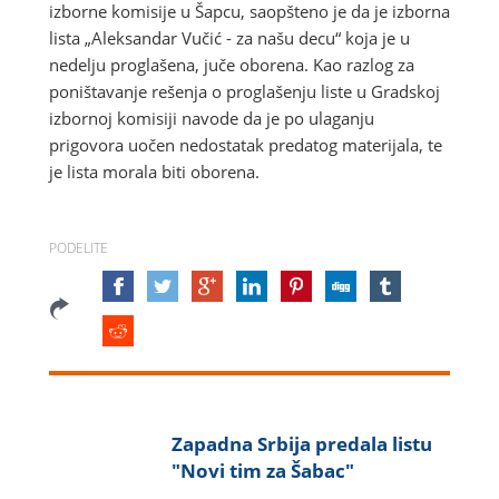
izborne komisije u Šapcu, saopšteno je da je izborna
lista „Aleksandar Vučić - za našu decu“ koja je u
nedelju proglašena, juče oborena. Kao razlog za
poništavanje rešenja o proglašenju liste u Gradskoj
izbornoj komisiji navode da je po ulaganju
prigovora uočen nedostatak predatog materijala, te
je lista morala biti oborena.
PODELITE
Zapadna Srbija predala listu
"Novi tim za Šabac"