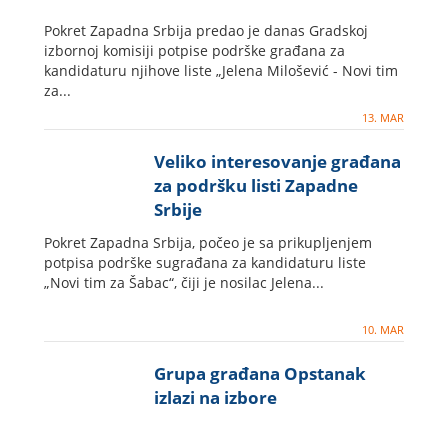
Pokret Zapadna Srbija predao je danas Gradskoj
izbornoj komisiji potpise podrške građana za
kandidaturu njihove liste „Jelena Milošević - Novi tim
za...
13. MAR
Veliko interesovanje građana
za podršku listi Zapadne
Srbije
Pokret Zapadna Srbija, počeo je sa prikupljenjem
potpisa podrške sugrađana za kandidaturu liste
„Novi tim za Šabac“, čiji je nosilac Jelena...
10. MAR
Grupa građana Opstanak
izlazi na izbore