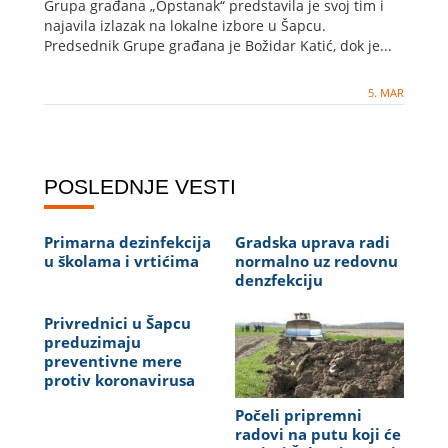
Grupa građana „Opstanak“ predstavila je svoj tim i
najavila izlazak na lokalne izbore u Šapcu.
Predsednik Grupe građana je Božidar Katić, dok je...
5. MAR
POSLEDNJE VESTI
Primarna dezinfekcija
Gradska uprava radi
u školama i vrtićima
normalno uz redovnu
denzfekciju
Privrednici u Šapcu
preduzimaju
preventivne mere
protiv koronavirusa
Počeli pripremni
radovi na putu koji će