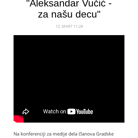
"Aleksandar Vučić -
za našu decu"
12. MART 11:28
Na konferenciji za medije dela članova Gradske