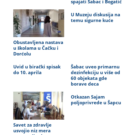
spajati Šabac i Bogatić
U Muzeju diskusija na
temu sigurne kuće
Obustavljena nastava
u školama u Čačku i
Dorćolu
Uvid u birački spisak
Šabac uveo primarnu
do 10. aprila
dezinfekciju u više od
60 objekata gde
borave deca
Otkazan Sajam
poljoprivrede u Šapcu
Savet za zdravlje
usvojio niz mera