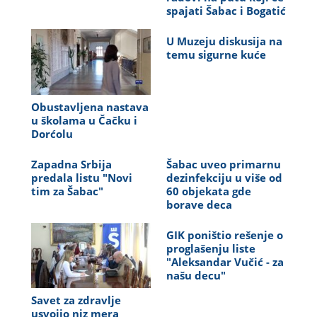
spajati Šabac i Bogatić
U Muzeju diskusija na
temu sigurne kuće
Obustavljena nastava
u školama u Čačku i
Dorćolu
Zapadna Srbija
Šabac uveo primarnu
predala listu "Novi
dezinfekciju u više od
tim za Šabac"
60 objekata gde
borave deca
GIK poništio rešenje o
proglašenju liste
"Aleksandar Vučić - za
našu decu"
Savet za zdravlje
usvojio niz mera