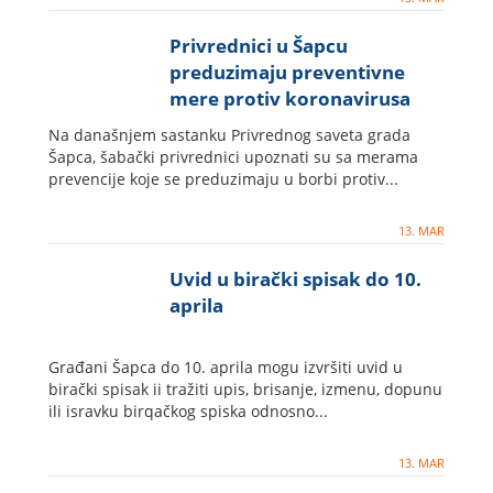
Privrednici u Šapcu
preduzimaju preventivne
mere protiv koronavirusa
Na današnjem sastanku Privrednog saveta grada
Šapca, šabački privrednici upoznati su sa merama
prevencije koje se preduzimaju u borbi protiv...
13. MAR
Uvid u birački spisak do 10.
aprila
Građani Šapca do 10. aprila mogu izvršiti uvid u
birački spisak ii tražiti upis, brisanje, izmenu, dopunu
ili isravku birqačkog spiska odnosno...
13. MAR