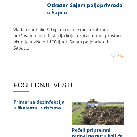
Otkazan Sajam poljoprivrede
u Šapcu
Vlada republike Srbije donela je meru zabrane
održavanja manifestacija koje u zatvorenom prostoru
okupljaju više od 100 ljudi. Sajam poljoprivrede
Šabac...
12. MAR
POSLEDNJE VESTI
Primarna dezinfekcija
u školama i vrtićima
Počeli pripremni
radovi na putu koji će