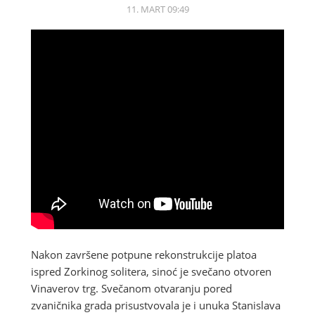
11. MART 09:49
Nakon završene potpune rekonstrukcije platoa
ispred Zorkinog solitera, sinoć je svečano otvoren
Vinaverov trg. Svečanom otvaranju pored
zvaničnika grada prisustvovala je i unuka Stanislava