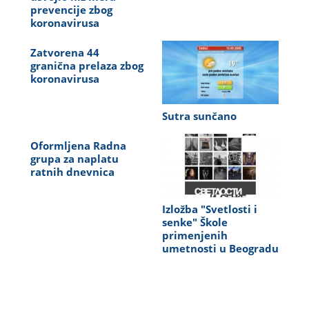
prevencije zbog
koronavirusa
Zatvorena 44
granična prelaza zbog
koronavirusa
Sutra sunčano
Oformljena Radna
grupa za naplatu
ratnih dnevnica
Izložba "Svetlosti i
senke" Škole
primenjenih
umetnosti u Beogradu