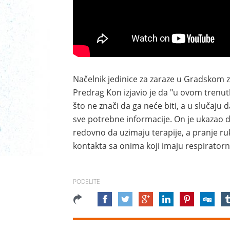
Načelnik jedinice za zaraze u Gradskom 
Predrag Kon izjavio je da "u ovom tren
što ne znači da ga neće biti, a u slučaju 
sve potrebne informacije. On je ukazao da
redovno da uzimaju terapije, a pranje ru
kontakta sa onima koji imaju respirator
PODELITE