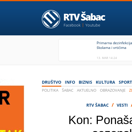
Facebook
Youtube
Primarna dezinfekcija
školama i vrtićima
13. MAR 14:24
DRUŠTVO
INFO
BIZNIS
KULTURA
SPORT
POLITIKA
ŠABAC
AKTUELNO
OBRAZOVANJE
Z
IZBORI 2020
/
RTV ŠABAC
VESTI
Kon: Ponaša