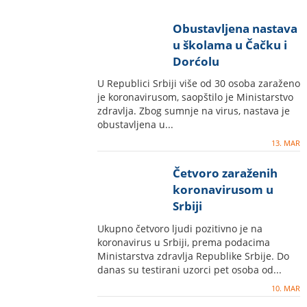
Obustavljena nastava
u školama u Čačku i
Dorćolu
U Republici Srbiji više od 30 osoba zaraženo
je koronavirusom, saopštilo je Ministarstvo
zdravlja. Zbog sumnje na virus, nastava je
obustavljena u...
13. MAR
Četvoro zaraženih
koronavirusom u
Srbiji
Ukupno četvoro ljudi pozitivno je na
koronavirus u Srbiji, prema podacima
Ministarstva zdravlja Republike Srbije. Do
danas su testirani uzorci pet osoba od...
10. MAR