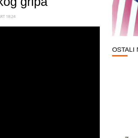
og gripa
RT 18:24
OSTALI