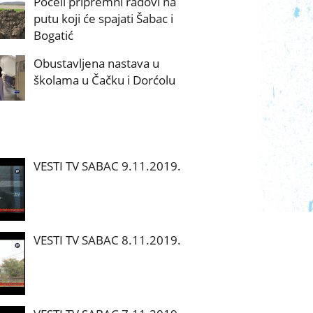
Počeli pripremni radovi na
putu koji će spajati Šabac i
Bogatić
Obustavljena nastava u
školama u Čačku i Dorćolu
VESTI TV SABAC 9.11.2019.
VESTI TV SABAC 8.11.2019.