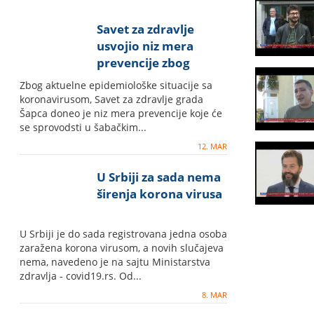
Savet za zdravlje
usvojio niz mera
prevencije zbog
koronavirusa
Zbog aktuelne epidemiološke situacije sa
koronavirusom, Savet za zdravlje grada
Šapca doneo je niz mera prevencije koje će
se sprovodsti u šabačkim...
12. MAR
U Srbiji za sada nema
širenja korona virusa
U Srbiji je do sada registrovana jedna osoba
zaražena korona virusom, a novih slučajeva
nema, navedeno je na sajtu Ministarstva
zdravlja - covid19.rs. Od...
8. MAR