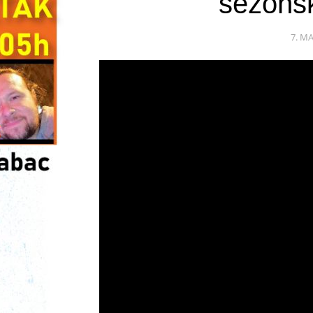
sezonsk
7. MA