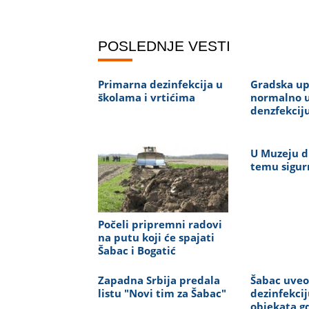
POSLEDNJE VESTI
Primarna dezinfekcija u
Gradska up
školama i vrtićima
normalno 
denzfekcij
U Muzeju d
temu sigur
Počeli pripremni radovi
na putu koji će spajati
Šabac i Bogatić
Zapadna Srbija predala
Šabac uveo
listu "Novi tim za Šabac"
dezinfekcij
objekata g