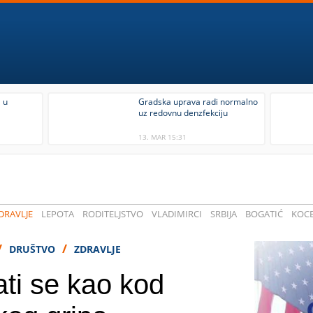
 u
Gradska uprava radi normalno
uz redovnu denzfekciju
13. MAR 15:31
DRAVLJE
LEPOTA
RODITELJSTVO
VLADIMIRCI
SRBIJA
BOGATIĆ
KOCE
/
/
DRUŠTVO
ZDRAVLJE
ti se kao kod