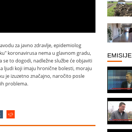
zavodu za javno zdravlje, epidemiolog
utku" koronavirusa nema u glavnom gradu,
EMISIJE
da se to dogodi, nadležne službe će objaviti
 ljudi koji imaju hronične bolesti, moraju
ku je izuzetno značajno, naročito posle
nih problema.