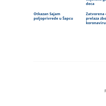
deca
Otkazan Sajam
Zatvorena 
poljoprivrede u Šapcu
prelaza zb
koronaviru