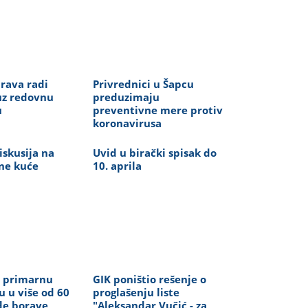
rava radi
Privrednici u Šapcu
uz redovnu
preduzimaju
u
preventivne mere protiv
koronavirusa
iskusija na
Uvid u birački spisak do
ne kuće
10. aprila
 primarnu
GIK poništio rešenje o
u u više od 60
proglašenju liste
de borave
"Aleksandar Vučić - za