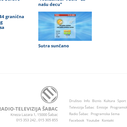
našu decu"
44 granična
og
sa
Sutra sunčano
Društvo
Info
Biznis
Kultura
Sport
Televizija Šabac
Emisije
Programs
RADIO-TELEVIZIJA ŠABAC
Radio Šabac
Programska šema
Kneza Lazara 1, 15000 Šabac
015 353 242
,
015 305 855
Facebook
Youtube
Kontakt