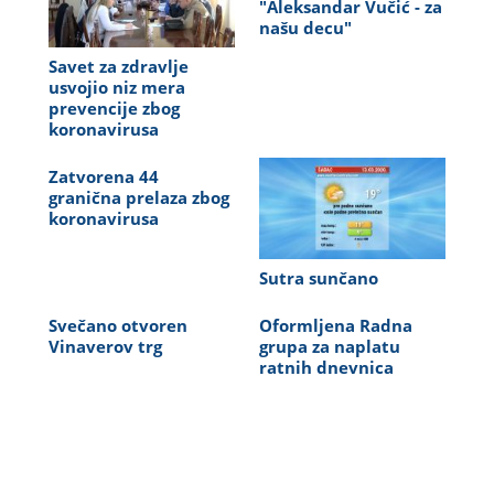
"Aleksandar Vučić - za
našu decu"
Savet za zdravlje
usvojio niz mera
prevencije zbog
koronavirusa
Zatvorena 44
granična prelaza zbog
koronavirusa
Sutra sunčano
Svečano otvoren
Oformljena Radna
Vinaverov trg
grupa za naplatu
ratnih dnevnica