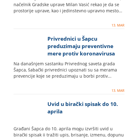
načelnik Gradske uprave Milan Vasić rekao je da se
prostorije uprave, kao i jedinstevno upravno mesto...
13. MAR
Privrednici u Šapcu
preduzimaju preventivne
mere protiv koronavirusa
Na današnjem sastanku Privrednog saveta grada
Šapca, šabački privrednici upoznati su sa merama
prevencije koje se preduzimaju u borbi protiv...
13. MAR
Uvid u birački spisak do 10.
aprila
Građani Šapca do 10. aprila mogu izvršiti uvid u
birački spisak ii tražiti upis, brisanje, izmenu, dopunu