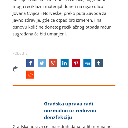
mogu reciklažni materijal doneti na ugao ulica
Jovana Cvijića i Norveške, preko puta Zavoda za
javno zdravlje, gde će otpad biti izmeren, i na
osnovu količine donetog reciklažnog otpada računi
sugrađana će biti umanjeni.
PODELITE
Gradska uprava radi
normalno uz redovnu
denzfekciju
Gradska uprava će i narednih dana raditi normalno,