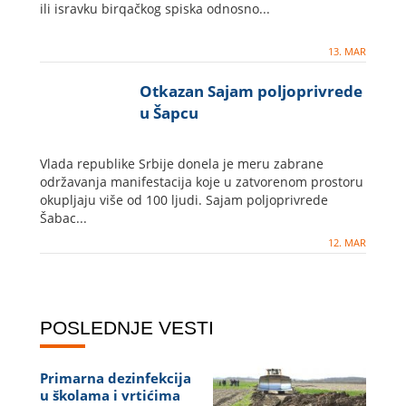
ili isravku birqačkog spiska odnosno...
13. MAR
Otkazan Sajam poljoprivrede
u Šapcu
Vlada republike Srbije donela je meru zabrane
održavanja manifestacija koje u zatvorenom prostoru
okupljaju više od 100 ljudi. Sajam poljoprivrede
Šabac...
12. MAR
POSLEDNJE VESTI
Primarna dezinfekcija
u školama i vrtićima