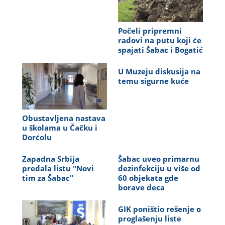
Počeli pripremni
radovi na putu koji će
spajati Šabac i Bogatić
U Muzeju diskusija na
temu sigurne kuće
Obustavljena nastava
u školama u Čačku i
Dorćolu
Zapadna Srbija
Šabac uveo primarnu
predala listu "Novi
dezinfekciju u više od
tim za Šabac"
60 objekata gde
borave deca
GIK poništio rešenje o
proglašenju liste