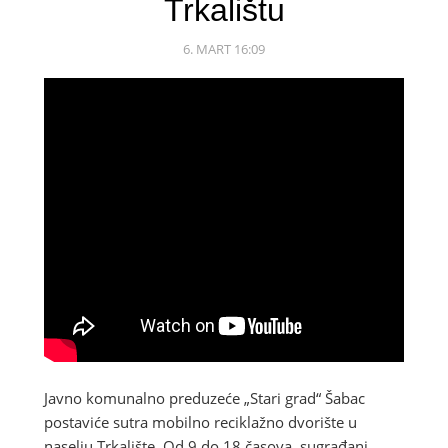
Trkalištu
6. MART 16:09
Javno komunalno preduzeće „Stari grad“ Šabac
postaviće sutra mobilno reciklažno dvorište u
naselju Trkalište. Od 9 do 18 časova, sugrađani