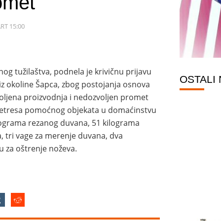
omet
RT 15:00
og tužilaštva, podnela je krivičnu prijavu
OSTALI
iz okoline Šapca, zbog postojanja osnova
voljena proizvodnja i nedozvoljen promet
m pretresa pomoćnog objekata u domaćinstvu
ilograma rezanog duvana, 51 kilograma
, tri vage za merenje duvana, dva
 za oštrenje noževa.