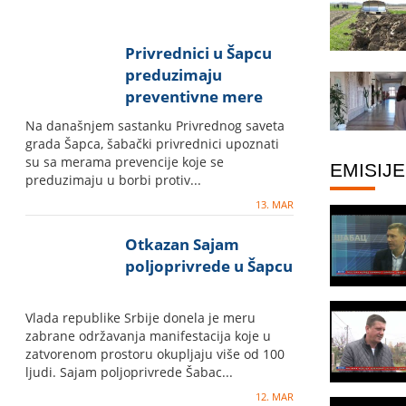
Privrednici u Šapcu
preduzimaju
preventivne mere
protiv koronavirusa
Na današnjem sastanku Privrednog saveta
grada Šapca, šabački privrednici upoznati
su sa merama prevencije koje se
EMISIJE
preduzimaju u borbi protiv...
13. MAR
Otkazan Sajam
poljoprivrede u Šapcu
Vlada republike Srbije donela je meru
zabrane održavanja manifestacija koje u
zatvorenom prostoru okupljaju više od 100
ljudi. Sajam poljoprivrede Šabac...
12. MAR