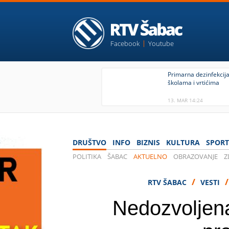
Facebook
Youtube
Primarna dezinfekcija
školama i vrtićima
13. MAR 14:24
DRUŠTVO
INFO
BIZNIS
KULTURA
SPORT
POLITIKA
ŠABAC
AKTUELNO
OBRAZOVANJE
Z
IZBORI 2020
/
RTV ŠABAC
VESTI
Nedozvoljena