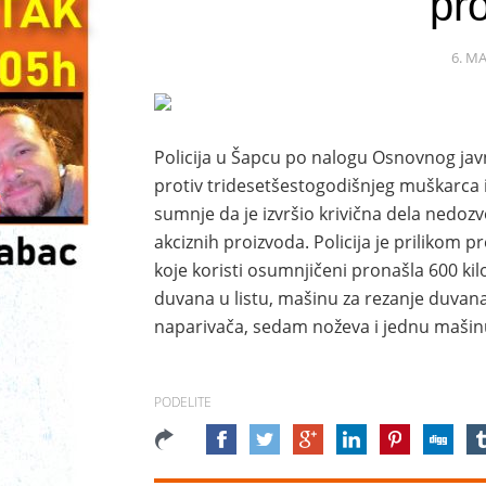
pr
6. MA
Policija u Šapcu po nalogu Osnovnog javn
protiv tridesetšestogodišnjeg muškarca 
sumnje da je izvršio krivična dela nedoz
akciznih proizvoda. Policija je priliko
koje koristi osumnjičeni pronašla 600 k
duvana u listu, mašinu za rezanje duvana
naparivača, sedam noževa i jednu mašinu
PODELITE