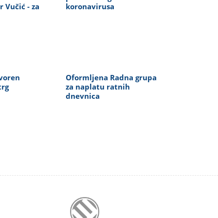
 Vučić - za
koronavirusa
voren
Oformljena Radna grupa
trg
za naplatu ratnih
dnevnica