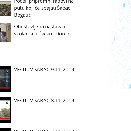
Počeli pripremni radovi na
putu koji će spajati Šabac i
Bogatić
Obustavljena nastava u
školama u Čačku i Dorćolu
VESTI TV SABAC 9.11.2019.
VESTI TV SABAC 8.11.2019.