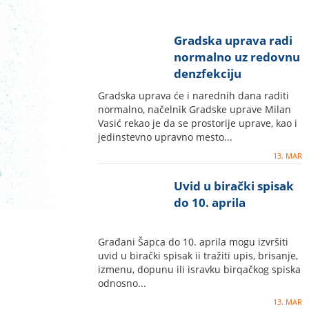
Gradska uprava radi
normalno uz redovnu
denzfekciju
Gradska uprava će i narednih dana raditi
normalno, načelnik Gradske uprave Milan
Vasić rekao je da se prostorije uprave, kao i
jedinstevno upravno mesto...
13. MAR
Uvid u birački spisak
do 10. aprila
Građani Šapca do 10. aprila mogu izvršiti
uvid u birački spisak ii tražiti upis, brisanje,
izmenu, dopunu ili isravku birqačkog spiska
odnosno...
13. MAR