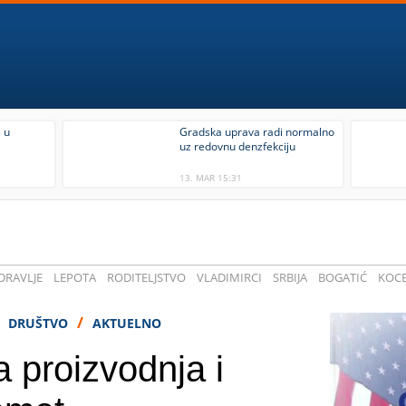
 u
Gradska uprava radi normalno
uz redovnu denzfekciju
13. MAR 15:31
DRAVLJE
LEPOTA
RODITELJSTVO
VLADIMIRCI
SRBIJA
BOGATIĆ
KOCE
/
/
DRUŠTVO
AKTUELNO
 proizvodnja i