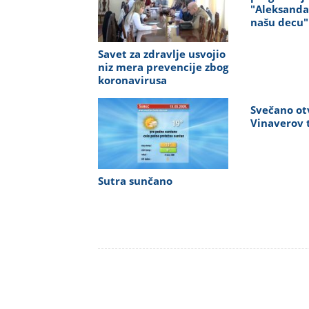
"Aleksandar
našu decu"
Savet za zdravlje usvojio
niz mera prevencije zbog
koronavirusa
Svečano ot
Vinaverov 
Sutra sunčano