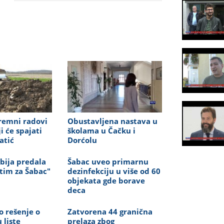
premni radovi
Obustavljena nastava u
i će spajati
školama u Čačku i
atić
Dorćolu
bija predala
Šabac uveo primarnu
 tim za Šabac"
dezinfekciju u više od 60
objekata gde borave
deca
o rešenje o
Zatvorena 44 granična
 liste
prelaza zbog