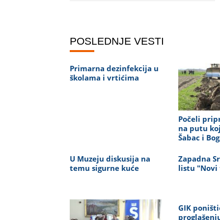
POSLEDNJE VESTI
Primarna dezinfekcija u
školama i vrtićima
Počeli pri
na putu koj
Šabac i Bog
U Muzeju diskusija na
Zapadna Sr
temu sigurne kuće
listu "Novi
GIK poništi
proglašenju