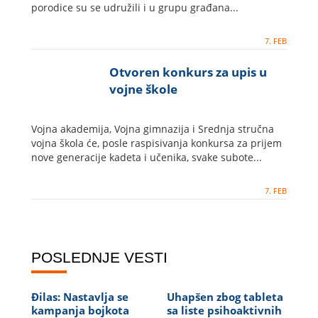
porodice su se udružili i u grupu građana...
7. FEB
Otvoren konkurs za upis u
vojne škole
Vojna akademija, Vojna gimnazija i Srednja stručna
vojna škola će, posle raspisivanja konkursa za prijem
nove generacije kadeta i učenika, svake subote...
7. FEB
POSLEDNJE VESTI
Đilas: Nastavlja se
Uhapšen zbog tableta
kampanja bojkota
sa liste psihoaktivnih