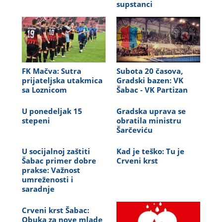
supstanci
FK Mačva: Sutra
Subota 20 časova,
prijateljska utakmica
Gradski bazen: VK
sa Loznicom
Šabac - VK Partizan
U ponedeljak 15
Gradska uprava se
stepeni
obratila ministru
Šarčeviću
U socijalnoj zaštiti
Kad je teško: Tu je
Šabac primer dobre
Crveni krst
prakse: Važnost
umreženosti i
saradnje
Crveni krst Šabac:
Obuka za nove mlade