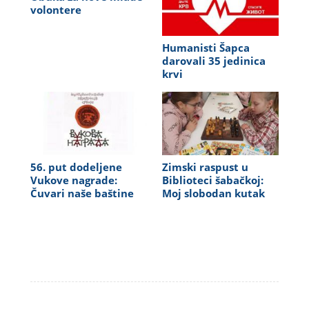
volontere
Humanisti Šapca
darovali 35 jedinica
krvi
56. put dodeljene
Zimski raspust u
Vukove nagrade:
Biblioteci šabačkoj:
Čuvari naše baštine
Moj slobodan kutak