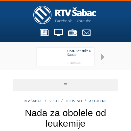
Facebook
Youtube
Chat-Bot stiže u
Đi
Šabac
se
bo
7. FEB 09:56
7. 
/
/
/
RTV ŠABAC
VESTI
DRUŠTVO
AKTUELNO
Nada za obolele od
leukemije