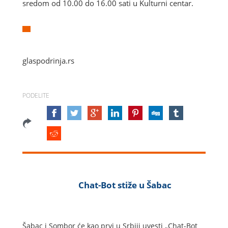
sredom od 10.00 do 16.00 sati u Kulturni centar.
glaspodrinja.rs
PODELITE
Chat-Bot stiže u Šabac
Šabac i Sombor će kao prvi u Srbiji uvesti „Chat-Bot