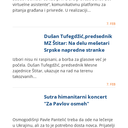
virtuelne asistente“, komunikativnu platformu za
pitanja građana i privrede. U realizaciji...
7. FEB
Dušan Tufegdžić,predsednik
MZ Štitar: Na delu mešetari
Srpske napredne stranke
Izbori nisu ni raspisani, a borba za glasove već je
počela. Dušan Tufegdžić, predsednik Mesne
zajednice Štitar, ukazuje na rad na terenu
takozvanih...
7. FEB
Sutra himanitarni koncert
"Za Pavlov osmeh"
Osmogodišnji Pavle Pantelić treba da ode na lečenje
u Ukrajinu, ali za to je potrebno dosta novca. Prijatelji