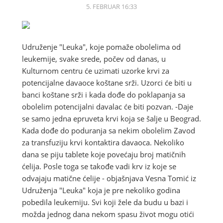
5. FEBRUAR 16:33
Udruženje "Leuka", koje pomaže obolelima od
leukemije, svake srede, počev od danas, u
Kulturnom centru će uzimati uzorke krvi za
potencijalne davaoce koštane srži. Uzorci će biti u
banci koštane srži i kada dođe do poklapanja sa
obolelim potencijalni davalac će biti pozvan. -Daje
se samo jedna epruveta krvi koja se šalje u Beograd.
Kada dođe do poduranja sa nekim obolelim Zavod
za transfuziju krvi kontaktira davaoca. Nekoliko
dana se piju tablete koje povećaju broj matičnih
ćelija. Posle toga se takođe vadi krv iz koje se
odvajaju matične ćelije - objašnjava Vesna Tomić iz
Udruženja "Leuka" koja je pre nekoliko godina
pobedila leukemiju. Svi koji žele da budu u bazi i
možda jednog dana nekom spasu život mogu otići