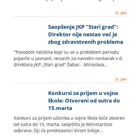
31. JAN
Saopšenje JKP "Stari grad":
Direktor nije nestao već je
zbog zdravstvenih problema
na bolovanju
"Povodom neistina koje su se u proteklom periodu
pojavile u javnosti, vezanih za navodni nestanak v.d.
direktora JKP „Stari grad“ Šabac - Miroslava...
31. JAN
Konkursi za prijem u vojne
škole: Otvoreni od sutra do
15.marta
Konkurs za prijem učenika u vojne škole biće otvoren
od sutra do 15. marta, saopštilo je Ministarstvo
odbrane, čiji će predstavnici širom Srbije...