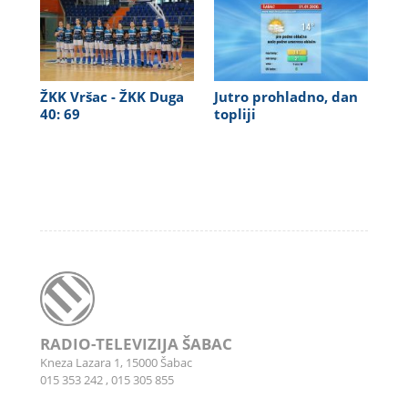
ŽKK Vršac - ŽKK Duga
Jutro prohladno, dan
40: 69
topliji
RADIO-TELEVIZIJA ŠABAC
Kneza Lazara 1, 15000 Šabac
015 353 242
,
015 305 855