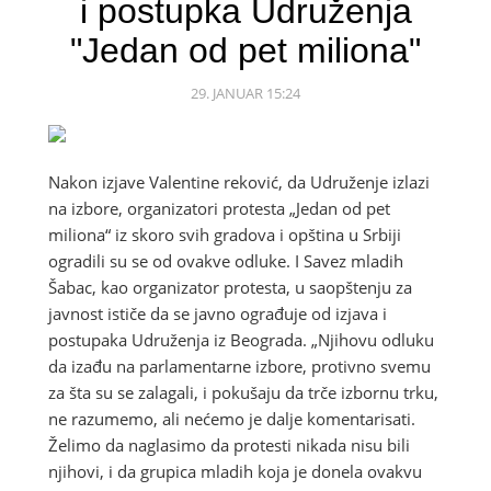
i postupka Udruženja
"Jedan od pet miliona"
29. JANUAR 15:24
Nakon izjave Valentine reković, da Udruženje izlazi
na izbore, organizatori protesta „Jedan od pet
miliona“ iz skoro svih gradova i opština u Srbiji
ogradili su se od ovakve odluke. I Savez mladih
Šabac, kao organizator protesta, u saopštenju za
javnost ističe da se javno ograđuje od izjava i
postupaka Udruženja iz Beograda. „Njihovu odluku
da izađu na parlamentarne izbore, protivno svemu
za šta su se zalagali, i pokušaju da trče izbornu trku,
ne razumemo, ali nećemo je dalje komentarisati.
Želimo da naglasimo da protesti nikada nisu bili
njihovi, i da grupica mladih koja je donela ovakvu