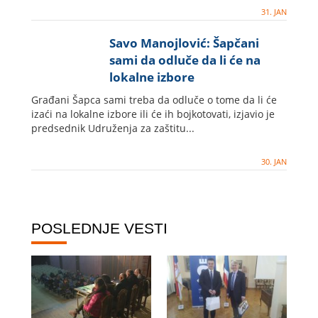
31. JAN
Savo Manojlović: Šapčani
sami da odluče da li će na
lokalne izbore
Građani Šapca sami treba da odluče o tome da li će
izaći na lokalne izbore ili će ih bojkotovati, izjavio je
predsednik Udruženja za zaštitu...
30. JAN
POSLEDNJE VESTI