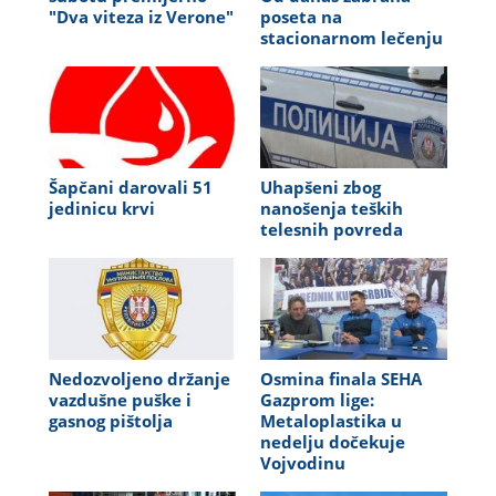
"Dva viteza iz Verone"
poseta na
stacionarnom lečenju
Šapčani darovali 51
Uhapšeni zbog
jedinicu krvi
nanošenja teških
telesnih povreda
Nedozvoljeno držanje
Osmina finala SEHA
vazdušne puške i
Gazprom lige:
gasnog pištolja
Metaloplastika u
nedelju dočekuje
Vojvodinu