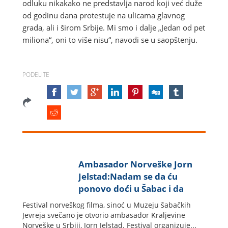
odluku nikakako ne predstavlja narod koji već duže
od godinu dana protestuje na ulicama glavnog
grada, ali i širom Srbije. Mi smo i dalje „Jedan od pet
miliona“, oni to više nisu“, navodi se u saopštenju.
PODELITE
Ambasador Norveške Jorn
Jelstad:Nadam se da ću
ponovo doći u Šabac i da
ćemo sarađivati u brojnim
Festival norveškog filma, sinoć u Muzeju šabačkih
pravcima
Jevreja svečano je otvorio ambasador Kraljevine
Norveške u Srbiji, Jorn Jelstad. Festival organizuje...