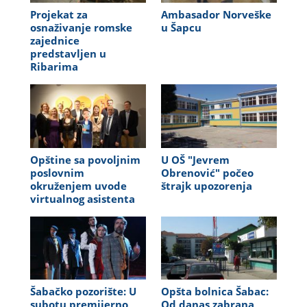
Projekat za
Ambasador Norveške
osnaživanje romske
u Šapcu
zajednice
predstavljen u
Ribarima
Opštine sa povoljnim
U OŠ "Jevrem
poslovnim
Obrenović" počeo
okruženjem uvode
štrajk upozorenja
virtualnog asistenta
Šabačko pozorište: U
Opšta bolnica Šabac:
subotu premijerno
Od danas zabrana