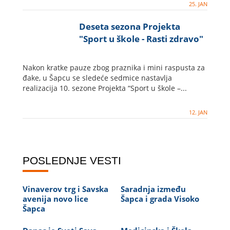
25. JAN
Deseta sezona Projekta
"Sport u škole - Rasti zdravo"
Nakon kratke pauze zbog praznika i mini raspusta za
đake, u Šapcu se sledeće sedmice nastavlja
realizacija 10. sezone Projekta “Sport u škole –...
12. JAN
POSLEDNJE VESTI
Vinaverov trg i Savska
Saradnja između
avenija novo lice
Šapca i grada Visoko
Šapca