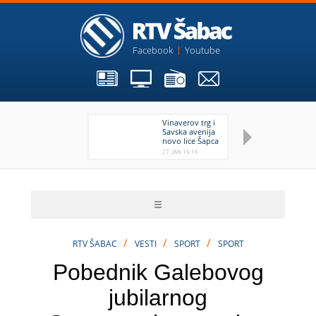
Facebook
Youtube
Vinaverov trg i
Sa
Savska avenija
Ša
novo lice Šapca
Vi
27. JAN 16:16
27.
/
/
/
RTV ŠABAC
VESTI
SPORT
SPORT
Pobednik Galebovog
jubilarnog