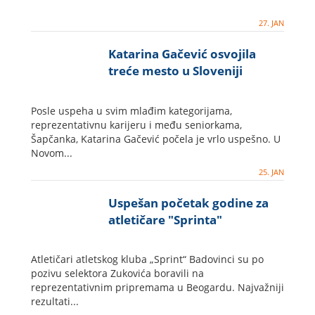
27. JAN
Katarina Gačević osvojila
treće mesto u Sloveniji
Posle uspeha u svim mlađim kategorijama,
reprezentativnu karijeru i među seniorkama,
Šapčanka, Katarina Gačević počela je vrlo uspešno. U
Novom...
25. JAN
Uspešan početak godine za
atletičare "Sprinta"
Atletičari atletskog kluba „Sprint“ Badovinci su po
pozivu selektora Zukovića boravili na
reprezentativnim pripremama u Beogardu. Najvažniji
rezultati...