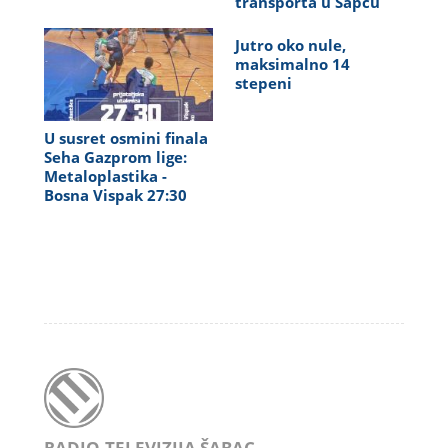
transporta u Šapcu
Jutro oko nule,
maksimalno 14
stepeni
U susret osmini finala
Seha Gazprom lige:
Metaloplastika -
Bosna Vispak 27:30
RADIO-TELEVIZIJA ŠABAC