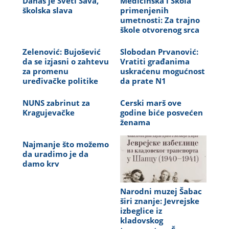
Danas je Sveti Sava,
Medicinska i Škola
školska slava
primenjenih
umetnosti: Za trajno
škole otvorenog srca
Zelenović: Bujošević
Slobodan Prvanović:
da se izjasni o zahtevu
Vratiti građanima
za promenu
uskraćenu mogućnost
uređivačke politike
da prate N1
NUNS zabrinut za
Cerski marš ove
Kragujevačke
godine biće posvećen
ženama
Najmanje što možemo
da uradimo je da
damo krv
Narodni muzej Šabac
širi znanje: Jevrejske
izbeglice iz
kladovskog