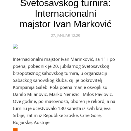
Svetosavskog turnira:
Internacionalni
majstor Ivan Marković
27. JANUAR 12:29
Internacionalni majstor Ivan Marinković, sa 11 i po
poena, pobednik je 20. jubilarnog Svetosavskog
brzopoteznog šahovskog turnira, u organizaciji
Šabačkog šahovskog kluba, čiji je pokrovitelj
Kompanija Galeb. Pola poena manje osvojili su
Danilo Milanović, Marko Nenezić i Miloš Pavlović.
Ove godine, po masovnosti, oboren je rekord, a na
turniru je učestvovalo 130 šahista iz svih krajeva
Srbije, zatim iz Republike Srpske, Crne Gore,
Bugarske, Austrije.