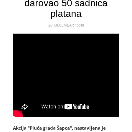
darovao 50 sadnica
platana
20. DECEMBAR 15:48
Akcija "Pluća grada Šapca", nastavljena je