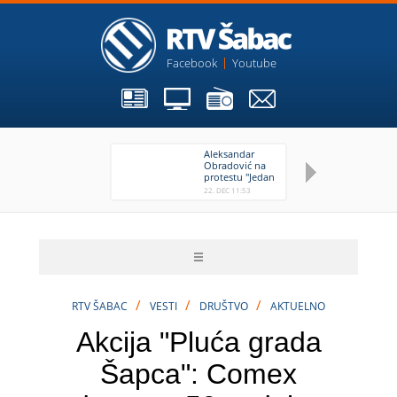
Facebook
Youtube
Aleksandar
Be
Obradović na
pr
protestu "Jedan
pr
od pet miliona"
Op
22. DEC 11:53
22
/
/
/
RTV ŠABAC
VESTI
DRUŠTVO
AKTUELNO
Akcija "Pluća grada
Šapca": Comex