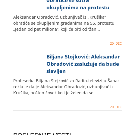
obratiće se sutra
okupljenima na protestu
"Jedan od pet miliona"
Aleksandar Obradović, uzbunjivač iz „Krušika“
obratiće se okupljenim građanima na 55. protestu
„Jedan od pet miliona“, koji će biti održan...
20. DEC
Biljana Stojković: Aleksandar
Obradović zaslužuje da bude
slavljen
Profesorka Biljana Stojković za Radio-televiziju Šabac
rekla je da je Aleksandar Obradović, uzbunjivač iz
Krušika, pošten čovek koji je želeo da se...
20. DEC