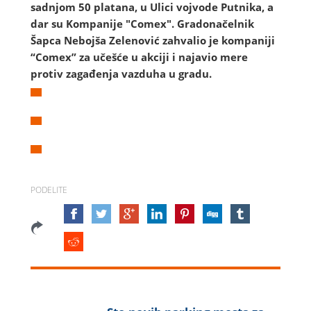
sadnjom 50 platana, u Ulici vojvode Putnika, a
dar su Kompanije "Comex". Gradonačelnik
Šapca Nebojša Zelenović zahvalio je kompaniji
“Comex” za učešće u akciji i najavio mere
protiv zagađenja vazduha u gradu.
PODELITE