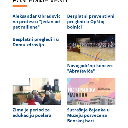
POSLEDNJE VESTI
Aleksandar Obradović
Besplatni preventivni
na protestu "Jedan od
pregledi u Opštoj
pet miliona"
bolnici
Besplatni pregledi i u
Domu zdravlja
Novogodišnji koncert
"Abraševića"
Zima je period za
Sutrašnja čajanka u
edukaciju pčelara
Muzeju posvećena
Benskoj bari