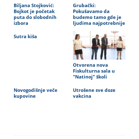
Biljana Stojković:
Grubački:
Bojkot je početak
Pokušavamo da
puta do slobodnih
budemo tamo gde je
izbora
ljudima najpotrebnije
Sutra kiša
Otvorena nova
Fiskulturna sala u
"Natinoj" školi
Novogodišnje veče
Utrošene sve doze
kupovine
vakcina