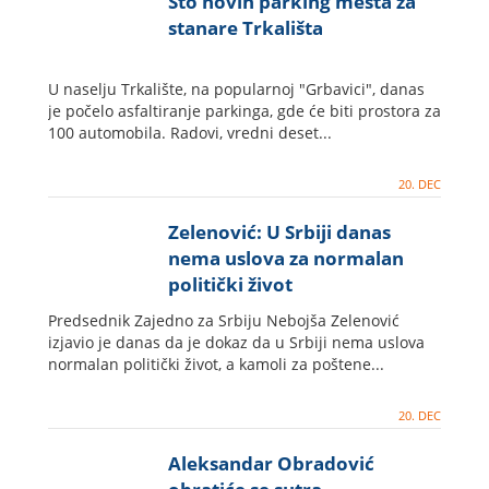
Sto novih parking mesta za
stanare Trkališta
U naselju Trkalište, na popularnoj "Grbavici", danas
je počelo asfaltiranje parkinga, gde će biti prostora za
100 automobila. Radovi, vredni deset...
20. DEC
Zelenović: U Srbiji danas
nema uslova za normalan
politički život
Predsednik Zajedno za Srbiju Nebojša Zelenović
izjavio je danas da je dokaz da u Srbiji nema uslova
normalan politički život, a kamoli za poštene...
20. DEC
Aleksandar Obradović