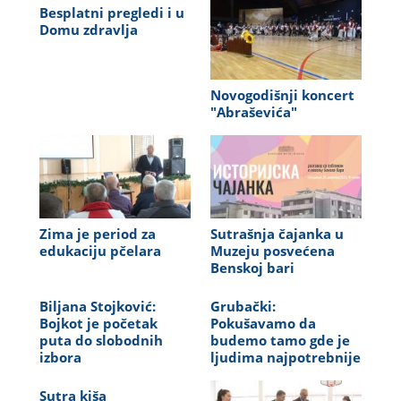
Besplatni pregledi i u
Domu zdravlja
Novogodišnji koncert
"Abraševića"
Zima je period za
Sutrašnja čajanka u
edukaciju pčelara
Muzeju posvećena
Benskoj bari
Biljana Stojković:
Grubački:
Bojkot je početak
Pokušavamo da
puta do slobodnih
budemo tamo gde je
izbora
ljudima najpotrebnije
Sutra kiša