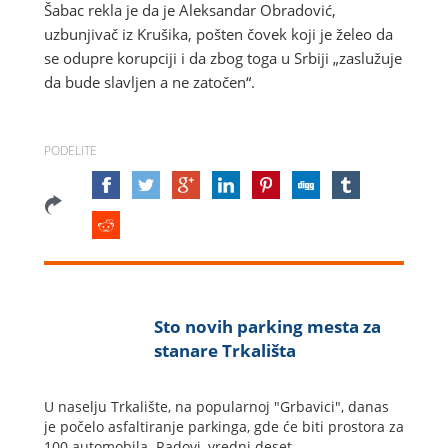
Šabac rekla je da je Aleksandar Obradović,
uzbunjivač iz Krušika, pošten čovek koji je želeo da
se odupre korupciji i da zbog toga u Srbiji „zaslužuje
da bude slavljen a ne zatočen“.
PODELITE
Sto novih parking mesta za
stanare Trkališta
U naselju Trkalište, na popularnoj "Grbavici", danas
je počelo asfaltiranje parkinga, gde će biti prostora za
100 automobila. Radovi, vredni deset...