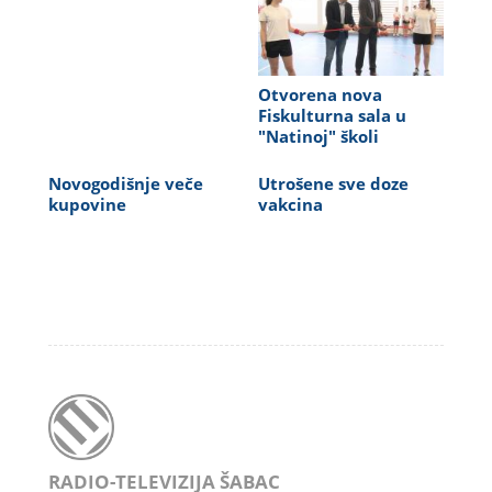
Otvorena nova
Fiskulturna sala u
"Natinoj" školi
Novogodišnje veče
Utrošene sve doze
kupovine
vakcina
RADIO-TELEVIZIJA ŠABAC