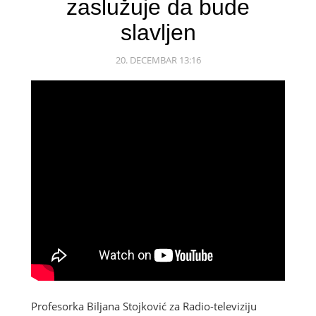
zaslužuje da bude
slavljen
20. DECEMBAR 13:16
Profesorka Biljana Stojković za Radio-televiziju