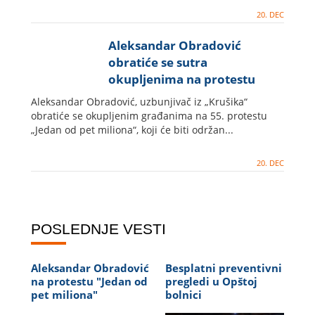
20. DEC
Aleksandar Obradović
obratiće se sutra
okupljenima na protestu
"Jedan od pet miliona"
Aleksandar Obradović, uzbunjivač iz „Krušika“
obratiće se okupljenim građanima na 55. protestu
„Jedan od pet miliona“, koji će biti održan...
20. DEC
POSLEDNJE VESTI
Aleksandar Obradović
Besplatni preventivni
na protestu "Jedan od
pregledi u Opštoj
pet miliona"
bolnici