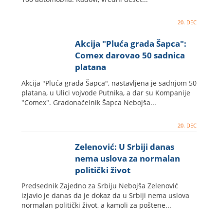
20. DEC
Akcija "Pluća grada Šapca":
Comex darovao 50 sadnica
platana
Akcija "Pluća grada Šapca", nastavljena je sadnjom 50
platana, u Ulici vojvode Putnika, a dar su Kompanije
"Comex". Gradonačelnik Šapca Nebojša...
20. DEC
Zelenović: U Srbiji danas
nema uslova za normalan
politički život
Predsednik Zajedno za Srbiju Nebojša Zelenović
izjavio je danas da je dokaz da u Srbiji nema uslova
normalan politički život, a kamoli za poštene...