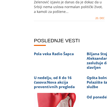
Zelenović izjavio je danas da je dokaz da u
Srbiji nema uslova normalan politički život,
a kamoli za poštene...
20. DEC
POSLEDNJE VESTI
Pola veka Radio Šapca
Biljana Sto
Aleksandar
zaslužuje 
slavljen
U nedelju, od 8 do 16
Opšta boln
časova:Nova akcija
Polazište š
preventivnih pregleda
službe
Od ponedel