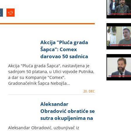
Akcija "Pluća grada
Šapca": Comex
darovao 50 sadnica
platana
Akcija "Pluća grada Šapca", nastavljena je
sadnjom 50 platana, u Ulici vojvode Putnika,
a dar su Kompanije "Comex".
Gradonačelnik Šapca Nebojša...
20. DEC
Aleksandar
Obradović obratiće se
sutra okupljenima na
protestu "Jedan od
Aleksandar Obradović, uzbunjivač iz