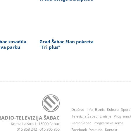
bac zasadila
Grad Šabac član pokreta
ava parku
"Tri plus"
Društvo
Info
Biznis
Kultura
Sport
Televizija Šabac
Emisije
Programs
RADIO-TELEVIZIJA ŠABAC
Radio Šabac
Programska šema
Kneza Lazara 1, 15000 Šabac
015 353 242
,
015 305 855
Facebook
Youtube
Kontakt