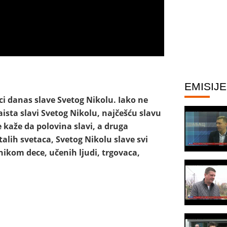
EMISIJE
ci danas slave Svetog Nikolu. Iako ne
zaista slavi Svetog Nikolu, najčešću slavu
 kaže da polovina slavi, a druga
talih svetaca, Svetog Nikolu slave svi
tnikom dece, učenih ljudi, trgovaca,