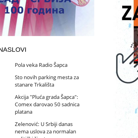
 NASLOVI
Pola veka Radio Šapca
Sto novih parking mesta za
stanare Trkališta
Akcija "Pluća grada Šapca":
Comex darovao 50 sadnica
platana
Zelenović: U Srbiji danas
nema uslova za normalan