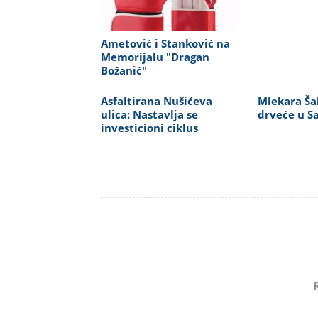
Ametović i Stanković na
Memorijalu "Dragan
Božanić"
Asfaltirana Nušićeva
Mlekara Ša
ulica: Nastavlja se
drveće u S
investicioni ciklus