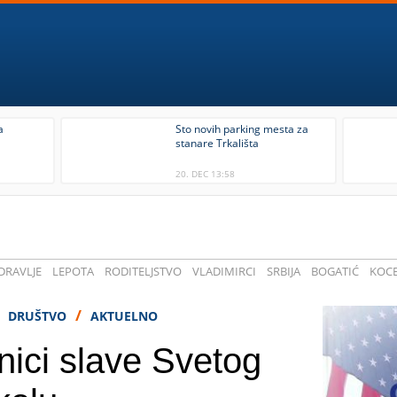
a
Sto novih parking mesta za
stanare Trkališta
20. DEC 13:58
DRAVLJE
LEPOTA
RODITELJSTVO
VLADIMIRCI
SRBIJA
BOGATIĆ
KOCE
/
/
DRUŠTVO
AKTUELNO
nici slave Svetog