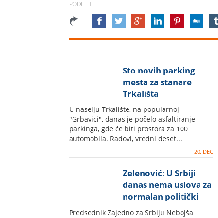
PODELITE
Sto novih parking
mesta za stanare
Trkališta
U naselju Trkalište, na popularnoj
"Grbavici", danas je počelo asfaltiranje
parkinga, gde će biti prostora za 100
automobila. Radovi, vredni deset...
20. DEC
Zelenović: U Srbiji
danas nema uslova za
normalan politički
život
Predsednik Zajedno za Srbiju Nebojša