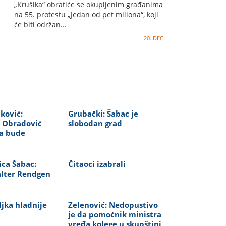
pet miliona"
„Krušika“ obratiće se okupljenim građanima
na 55. protestu „Jedan od pet miliona“, koji
će biti održan...
20. DEC
jković:
Grubački: Šabac je
 Obradović
slobodan grad
da bude
ica Šabac:
Čitaoci izabrali
alter Rendgen
jka hladnije
Zelenović: Nedopustivo
je da pomoćnik ministra
vređa kolege u skupštini