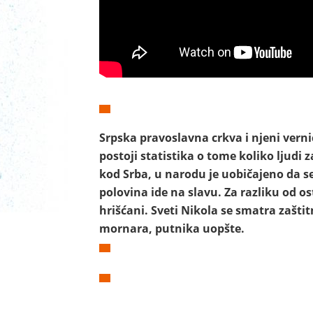
Srpska pravoslavna crkva i njeni verni
postoji statistika o tome koliko ljudi 
kod Srba, u narodu je uobičajeno da se
polovina ide na slavu. Za razliku od os
hrišćani. Sveti Nikola se smatra zašti
mornara, putnika uopšte.