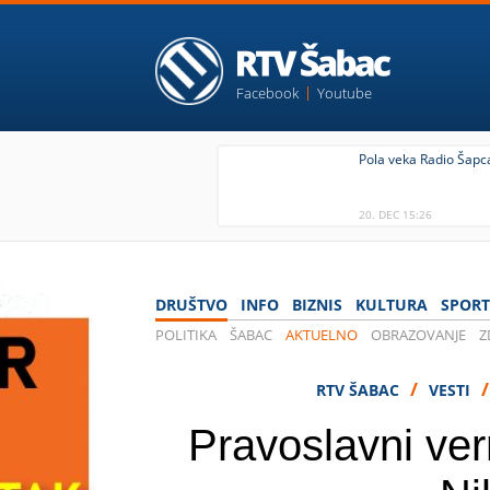
Facebook
Youtube
Pola veka Radio Šapc
20. DEC 15:26
DRUŠTVO
INFO
BIZNIS
KULTURA
SPORT
POLITIKA
ŠABAC
AKTUELNO
OBRAZOVANJE
Z
/
RTV ŠABAC
VESTI
Pravoslavni ver