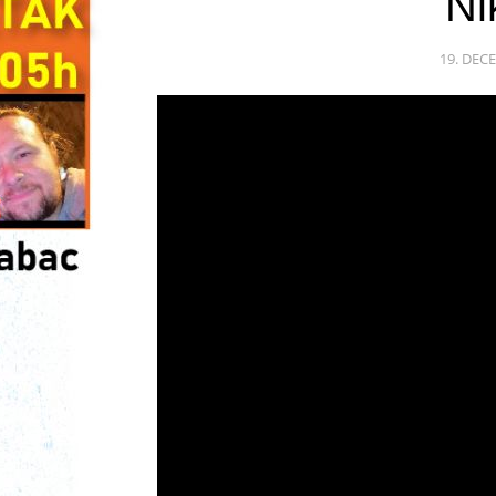
Ni
19. DEC