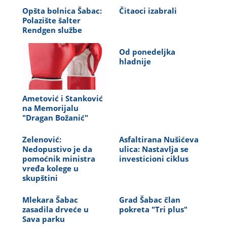
Opšta bolnica Šabac:
Čitaoci izabrali
Polazište šalter
Rendgen službe
Od ponedeljka
hladnije
Ametović i Stanković
na Memorijalu
"Dragan Božanić"
Zelenović:
Asfaltirana Nušićeva
Nedopustivo je da
ulica: Nastavlja se
pomoćnik ministra
investicioni ciklus
vređa kolege u
skupštini
Mlekara Šabac
Grad Šabac član
zasadila drveće u
pokreta "Tri plus"
Sava parku