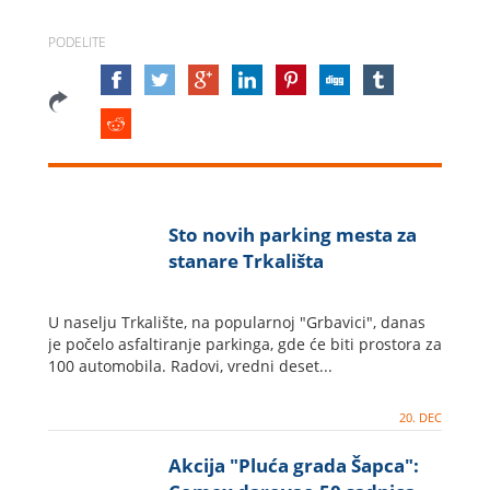
PODELITE
Sto novih parking mesta za
stanare Trkališta
U naselju Trkalište, na popularnoj "Grbavici", danas
je počelo asfaltiranje parkinga, gde će biti prostora za
100 automobila. Radovi, vredni deset...
20. DEC
Akcija "Pluća grada Šapca":