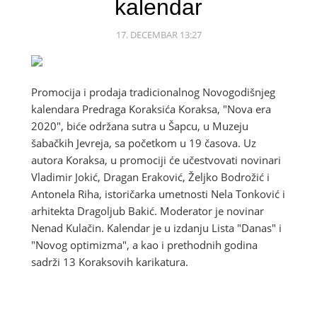
kalendar
17. DECEMBAR 13:27
Promocija i prodaja tradicionalnog Novogodišnjeg
kalendara Predraga Koraksića Koraksa, "Nova era
2020", biće održana sutra u Šapcu, u Muzeju
šabačkih Jevreja, sa početkom u 19 časova. Uz
autora Koraksa, u promociji će učestvovati novinari
Vladimir Jokić, Dragan Eraković, Željko Bodrožić i
Antonela Riha, istoričarka umetnosti Nela Tonković i
arhitekta Dragoljub Bakić. Moderator je novinar
Nenad Kulačin. Kalendar je u izdanju Lista "Danas" i
"Novog optimizma", a kao i prethodnih godina
sadrži 13 Koraksovih karikatura.