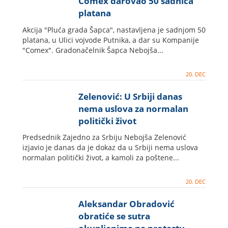
Comex darovao 50 sadnica
platana
Akcija "Pluća grada Šapca", nastavljena je sadnjom 50
platana, u Ulici vojvode Putnika, a dar su Kompanije
"Comex". Gradonačelnik Šapca Nebojša...
20. DEC
Zelenović: U Srbiji danas
nema uslova za normalan
politički život
Predsednik Zajedno za Srbiju Nebojša Zelenović
izjavio je danas da je dokaz da u Srbiji nema uslova
normalan politički život, a kamoli za poštene...
20. DEC
Aleksandar Obradović
obratiće se sutra