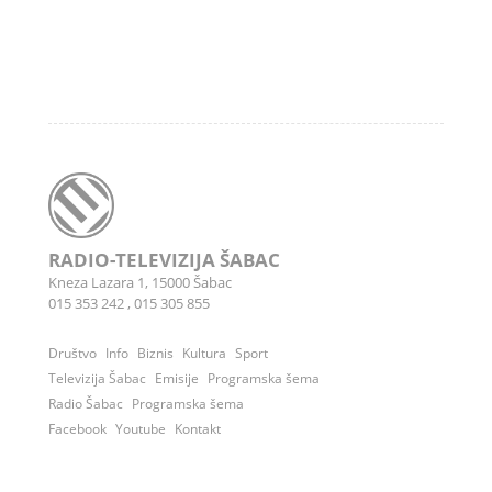
RADIO-TELEVIZIJA ŠABAC
Kneza Lazara 1, 15000 Šabac
015 353 242
,
015 305 855
Društvo
Info
Biznis
Kultura
Sport
Televizija Šabac
Emisije
Programska šema
Radio Šabac
Programska šema
Facebook
Youtube
Kontakt