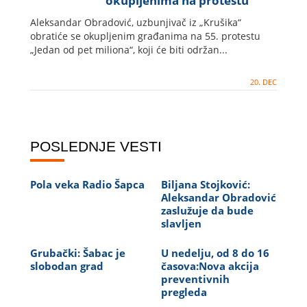
okupljenima na protestu
"Jedan od pet miliona"
Aleksandar Obradović, uzbunjivač iz „Krušika“
obratiće se okupljenim građanima na 55. protestu
„Jedan od pet miliona“, koji će biti održan...
20. DEC
POSLEDNJE VESTI
Pola veka Radio Šapca
Biljana Stojković:
Aleksandar Obradović
zaslužuje da bude
slavljen
Grubački: Šabac je
U nedelju, od 8 do 16
slobodan grad
časova:Nova akcija
preventivnih
pregleda