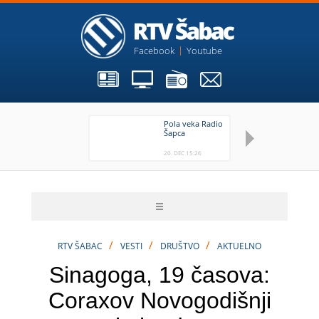
Facebook
Youtube
Pola veka Radio
St
Šapca
pa
st
20. DEC 15:26
20
/
/
/
RTV ŠABAC
VESTI
DRUŠTVO
AKTUELNO
Sinagoga, 19 časova:
Coraxov Novogodišnji