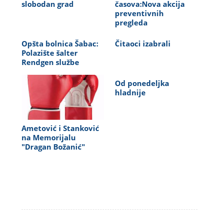
slobodan grad
časova:Nova akcija
preventivnih
pregleda
Opšta bolnica Šabac:
Čitaoci izabrali
Polazište šalter
Rendgen službe
Od ponedeljka
hladnije
Ametović i Stanković
na Memorijalu
"Dragan Božanić"