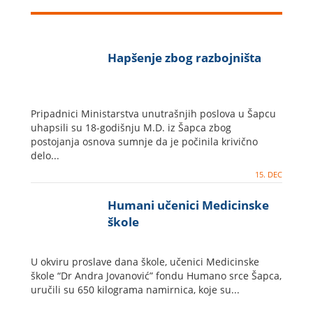
Hapšenje zbog razbojništa
Pripadnici Ministarstva unutrašnjih poslova u Šapcu
uhapsili su 18-godišnju M.D. iz Šapca zbog
postojanja osnova sumnje da je počinila krivično
delo...
15. DEC
Humani učenici Medicinske
škole
U okviru proslave dana škole, učenici Medicinske
škole “Dr Andra Jovanović” fondu Humano srce Šapca,
uručili su 650 kilograma namirnica, koje su...