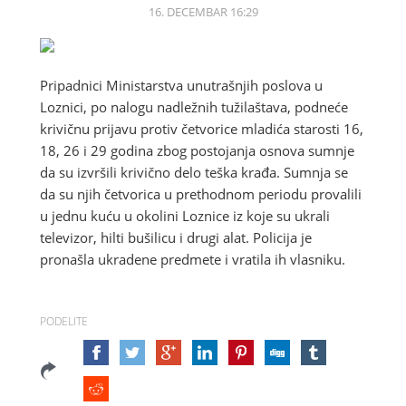
16. DECEMBAR 16:29
Pripadnici Ministarstva unutrašnjih poslova u
Loznici, po nalogu nadležnih tužilaštava, podneće
krivičnu prijavu protiv četvorice mladića starosti 16,
18, 26 i 29 godina zbog postojanja osnova sumnje
da su izvršili krivično delo teška krađa. Sumnja se
da su njih četvorica u prethodnom periodu provalili
u jednu kuću u okolini Loznice iz koje su ukrali
televizor, hilti bušilicu i drugi alat. Policija je
pronašla ukradene predmete i vratila ih vlasniku.
PODELITE