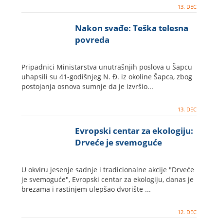
13. DEC
Nakon svađe: Teška telesna
povreda
Pripadnici Ministarstva unutrašnjih poslova u Šapcu
uhapsili su 41-godišnjeg N. Đ. iz okoline Šapca, zbog
postojanja osnova sumnje da je izvršio...
13. DEC
Evropski centar za ekologiju:
Drveće je svemoguće
U okviru jesenje sadnje i tradicionalne akcije "Drveće
je svemoguće", Evropski centar za ekologiju, danas je
brezama i rastinjem ulepšao dvorište ...
12. DEC