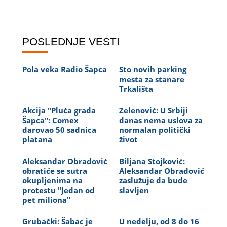
POSLEDNJE VESTI
Pola veka Radio Šapca
Sto novih parking
mesta za stanare
Trkališta
Akcija "Pluća grada
Zelenović: U Srbiji
Šapca": Comex
danas nema uslova za
darovao 50 sadnica
normalan politički
platana
život
Aleksandar Obradović
Biljana Stojković:
obratiće se sutra
Aleksandar Obradović
okupljenima na
zaslužuje da bude
protestu "Jedan od
slavljen
pet miliona"
Grubački: Šabac je
U nedelju, od 8 do 16