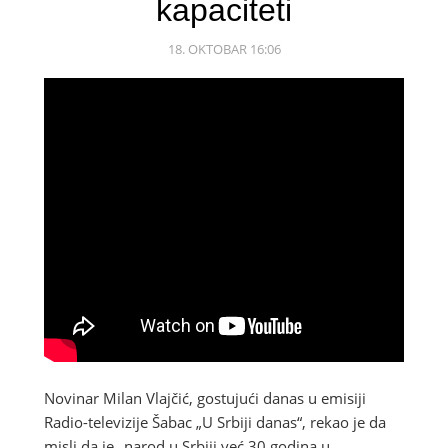
kapaciteti
18. OKTOBAR 16:06
Novinar Milan Vlajčić, gostujući danas u emisiji
Radio-televizije Šabac „U Srbiji danas“, rekao je da
misli da je „narod u Srbiji već 30 godina u