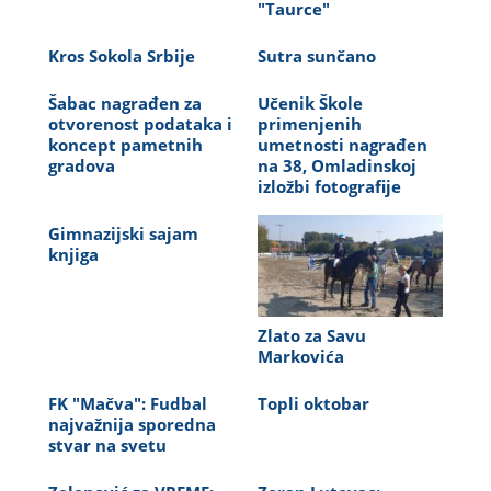
"Taurce"
Kros Sokola Srbije
Sutra sunčano
Šabac nagrađen za
Učenik Škole
otvorenost podataka i
primenjenih
koncept pametnih
umetnosti nagrađen
gradova
na 38, Omladinskoj
izložbi fotografije
Gimnazijski sajam
knjiga
Zlato za Savu
Markovića
FK "Mačva": Fudbal
Topli oktobar
najvažnija sporedna
stvar na svetu