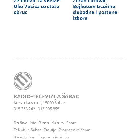
Zelenović za VREME:
Zoran Lutovac:
Oko Vučića se steže
Bojkotom tražimo
obruč
slobodne i poštene
izbore
RADIO-TELEVIZIJA ŠABAC
Kneza Lazara 1, 15000 Šabac
015 353 242
,
015 305 855
Društvo
Info
Biznis
Kultura
Sport
Televizija Šabac
Emisije
Programska šema
Radio Šabac
Programska šema