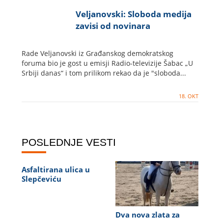
Veljanovski: Sloboda medija
zavisi od novinara
Rade Veljanovski iz Građanskog demokratskog
foruma bio je gost u emisji Radio-televizije Šabac „U
Srbiji danas“ i tom prilikom rekao da je "sloboda...
18. OKT
POSLEDNJE VESTI
Asfaltirana ulica u
Slepčeviću
Dva nova zlata za