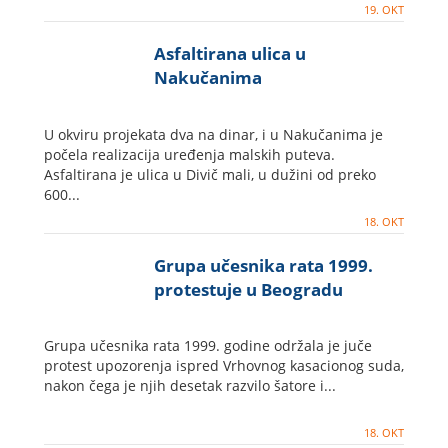
19. OKT
Asfaltirana ulica u
Nakučanima
U okviru projekata dva na dinar, i u Nakučanima je
počela realizacija uređenja malskih puteva.
Asfaltirana je ulica u Divič mali, u dužini od preko
600...
18. OKT
Grupa učesnika rata 1999.
protestuje u Beogradu
Grupa učesnika rata 1999. godine održala je juče
protest upozorenja ispred Vrhovnog kasacionog suda,
nakon čega je njih desetak razvilo šatore i...
18. OKT