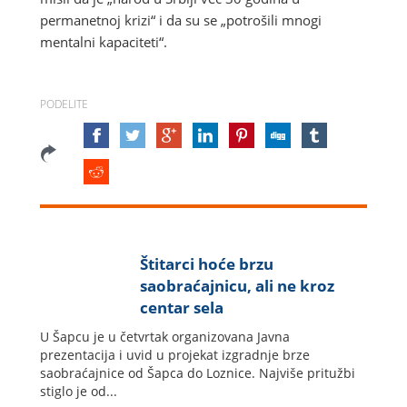
permanetnoj krizi“ i da su se „potrošili mnogi
mentalni kapaciteti“.
PODELITE
Štitarci hoće brzu
saobraćajnicu, ali ne kroz
centar sela
U Šapcu je u četvrtak organizovana Javna
prezentacija i uvid u projekat izgradnje brze
saobraćajnice od Šapca do Loznice. Najviše pritužbi
stiglo je od...