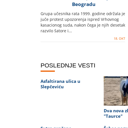
Beogradu
Grupa učesnika rata 1999. godine održala je
juče protest upozorenja ispred Vrhovnog
kasacionog suda, nakon čega je njih desetak
razvilo šatore i...
18. OKT
POSLEDNJE VESTI
Asfaltirana ulica u
Slepčeviću
Dva nova zl
"Taurce"