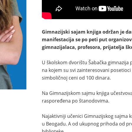
Gimnazijski sajam knjiga održan je da
manifestacija se po peti put organizo
gimnazijalaca, profesora, prijatelja šk
U školskom dvorištu Šabačka gimnazija po
na kojem su svi zainteresovani posetioci
simboličnoj ceni od 100 dinara.
Na Gimnazijskom sajmu knjiga učestvovalo 
raspoređena po štanodovima.
Najaktivniji učenici Gimnazijskog sajma 
u Beogadu. A od ukupnog prihoda od prod
biblioteke.