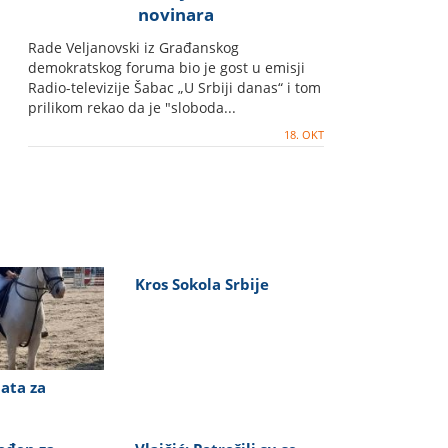
novinara
Rade Veljanovski iz Građanskog
demokratskog foruma bio je gost u emisji
Radio-televizije Šabac „U Srbiji danas“ i tom
prilikom rekao da je "sloboda...
18. OKT
Kros Sokola Srbije
ata za