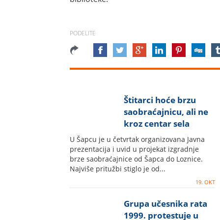
PODELITE
Štitarci hoće brzu
saobraćajnicu, ali ne
kroz centar sela
U Šapcu je u četvrtak organizovana Javna
prezentacija i uvid u projekat izgradnje
brze saobraćajnice od Šapca do Loznice.
Najviše pritužbi stiglo je od...
19. OKT
Grupa učesnika rata
1999. protestuje u