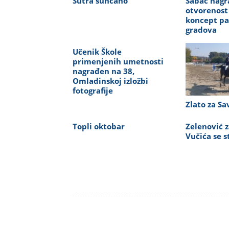
Sutra sunčano
Šabac nagr
otvorenost
koncept p
gradova
Učenik Škole
primenjenih umetnosti
nagrađen na 38,
Omladinskoj izložbi
fotografije
Zlato za S
Topli oktobar
Zelenović 
Vučića se s