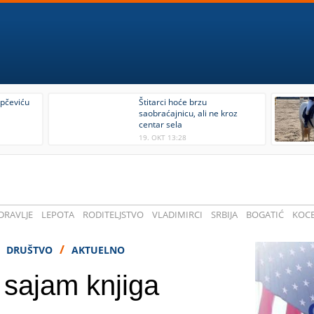
epčeviću
Štitarci hoće brzu
saobraćajnicu, ali ne kroz
centar sela
19. OKT 13:28
DRAVLJE
LEPOTA
RODITELJSTVO
VLADIMIRCI
SRBIJA
BOGATIĆ
KOCE
/
/
DRUŠTVO
AKTUELNO
 sajam knjiga