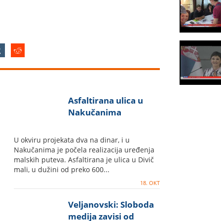
Asfaltirana ulica u
Nakučanima
U okviru projekata dva na dinar, i u
Nakučanima je počela realizacija uređenja
malskih puteva. Asfaltirana je ulica u Divič
mali, u dužini od preko 600...
18. OKT
Veljanovski: Sloboda
medija zavisi od