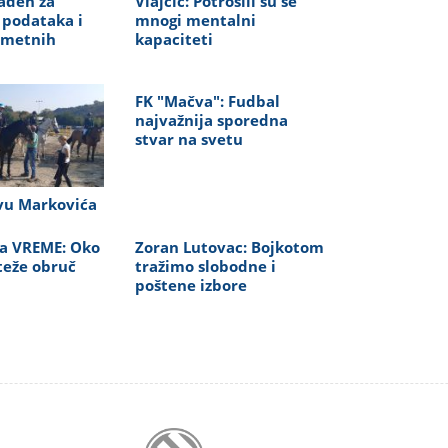
ađen za
Vlajčić: Potrošili su se
 podataka i
mnogi mentalni
ametnih
kapaciteti
FK "Mačva": Fudbal
najvažnija sporedna
stvar na svetu
avu Markovića
za VREME: Oko
Zoran Lutovac: Bojkotom
teže obruč
tražimo slobodne i
poštene izbore