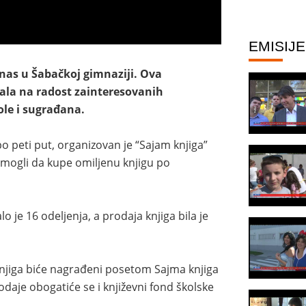
EMISIJE
nas u Šabačkoj gimnaziji. Ova
vala na radost zainteresovanih
ole i sugrađana.
 peti put, organizovan je “Sajam knjiga”
 mogli da kupe omiljenu knjigu po
je 16 odeljenja, a prodaja knjiga bila je
knjiga biće nagrađeni posetom Sajma knjiga
aje obogatiće se i književni fond školske