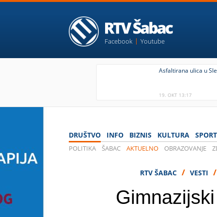
Facebook
Youtube
Asfaltirana ulica u Sl
19. OKT 13:17
DRUŠTVO
INFO
BIZNIS
KULTURA
SPORT
POLITIKA
ŠABAC
AKTUELNO
OBRAZOVANJE
Z
/
RTV ŠABAC
VESTI
Gimnazijski