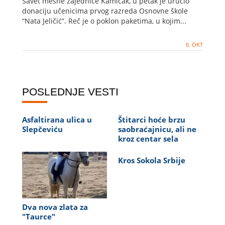
Savet mesne zajednice Kamičak, u petak je uručio
donaciju učenicima prvog razreda Osnovne škole
“Nata Jeličić”. Reč je o poklon paketima, u kojim...
6. OKT
POSLEDNJE VESTI
Asfaltirana ulica u
Štitarci hoće brzu
Slepčeviću
saobraćajnicu, ali ne
kroz centar sela
Kros Sokola Srbije
Dva nova zlata za
"Taurce"