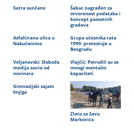
Sutra sunčano
Šabac nagrađen za
otvorenost podataka i
koncept pametnih
gradova
Asfaltirana ulica u
Grupa učesnika rata
Nakučanima
1999. protestuje u
Beogradu
Veljanovski: Sloboda
Vlajčić: Potrošili su se
medija zavisi od
mnogi mentalni
novinara
kapaciteti
Gimnazijski sajam
knjiga
Zlato za Savu
Markovića