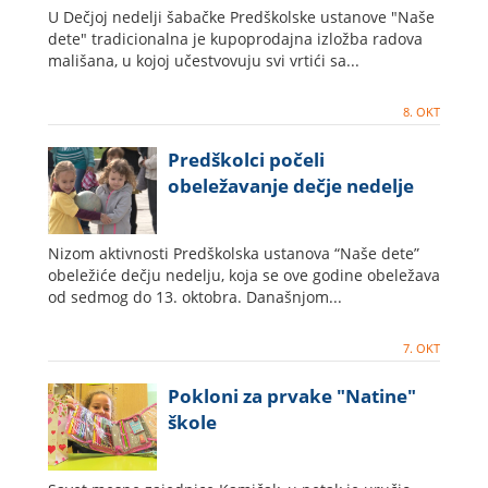
U Dečjoj nedelji šabačke Predškolske ustanove "Naše
dete" tradicionalna je kupoprodajna izložba radova
mališana, u kojoj učestvovuju svi vrtići sa...
8. OKT
Predškolci počeli
obeležavanje dečje nedelje
Nizom aktivnosti Predškolska ustanova “Naše dete”
obeležiće dečju nedelju, koja se ove godine obeležava
od sedmog do 13. oktobra. Današnjom...
7. OKT
Pokloni za prvake "Natine"
škole