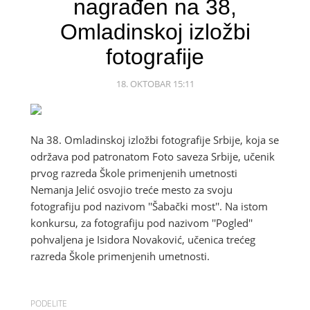
nagrađen na 38,
Omladinskoj izložbi
fotografije
18. OKTOBAR 15:11
Na 38. Omladinskoj izložbi fotografije Srbije, koja se
održava pod patronatom Foto saveza Srbije, učenik
prvog razreda Škole primenjenih umetnosti
Nemanja Jelić osvojio treće mesto za svoju
fotografiju pod nazivom ''Šabački most''. Na istom
konkursu, za fotografiju pod nazivom ''Pogled''
pohvaljena je Isidora Novaković, učenica trećeg
razreda Škole primenjenih umetnosti.
PODELITE