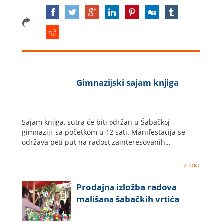
Gimnazijski sajam knjiga
Sajam knjiga, sutra će biti održan u Šabačkoj
gimnaziji, sa početkom u 12 sati. Manifestacija se
održava peti put na radost zainteresovanih...
17. OKT
Prodajna izložba radova
mališana šabačkih vrtića