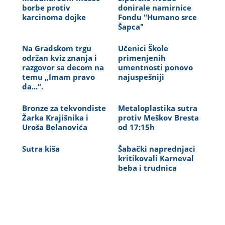
borbe protiv
donirale namirnice
karcinoma dojke
Fondu "Humano srce
Šapca"
Na Gradskom trgu
Učenici Škole
održan kviz znanja i
primenjenih
razgovor sa decom na
umentnosti ponovo
temu „Imam pravo
najuspešniji
da...“.
Bronze za tekvondiste
Metaloplastika sutra
Žarka Krajišnika i
protiv Meškov Bresta
Uroša Belanovića
od 17:15h
Sutra kiša
Šabački naprednjaci
kritikovali Karneval
beba i trudnica