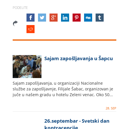
PODELITE
Sajam zapošljavanja u Šapcu
Sajam zapošljavanja, u organizaciji Nacionalne
službe za zapošljavnje, Filijale Šabac, organizovan je
juče u našem gradu u hotelu Zeleni venac. Oko 50...
28. SEP
26.septembar - Svetski dan
kontracepcije