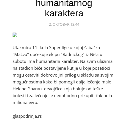
humanitarnog
karaktera
2. OKTOBAR 13:44
Utakmica 11. kola Super lige u kojoj šabačka
"Mačva" dočekuje ekipu "Radničkog" iz Niša u
subotu ima humanitarni karakter. Na svim ulazima
na stadion biće postavljene kutije u koje posetioci
mogu ostaviti dobrovoljni prilog u skladu sa svojim
mogućnostima kako bi pomogli dalje lečenje male
Helene Gavran, devojčice koja boluje od teške
bolesti i za lečenje je neophodno prikupiti čak pola
miliona evra.
glaspodrinja.rs