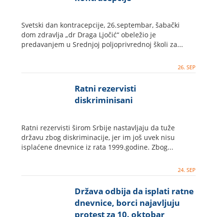
Svetski dan kontracepcije, 26.septembar, šabački
dom zdravlja „dr Draga Ljočić“ obeležio je
predavanjem u Srednjoj poljoprivrednoj školi za...
26. SEP
Ratni rezervisti
diskriminisani
Ratni rezervisti širom Srbije nastavljaju da tuže
državu zbog diskriminacije, jer im još uvek nisu
isplaćene dnevnice iz rata 1999.godine. Zbog...
24. SEP
Država odbija da isplati ratne
dnevnice, borci najavljuju
protest za 10. oktobar