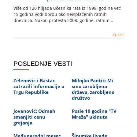
Više od 120 hiljada učesnika rata iz 1999. godine već
15 godina vodi borbu oko neisplaćenih ratnih
dnevnica. Nakon protesta 2008. godine, ratnim...
23. SEP
POSLEDNJE VESTI
Zelenovic i Bastac
Milojko Pantić: Mi
zatražili informacije o
smo zarobljena
Trgu Republike
država, zarobljeno
društvo
Jovanović: Odmah
Posle 19 godina "TV
smanjiti cenu
Mreža" ukinuta
grejanja
Međunarodni mesec
Šipurske livade