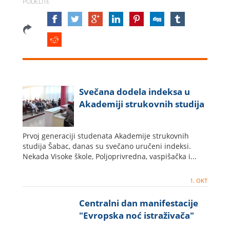
PODELITE
Svečana dodela indeksa u
Akademiji strukovnih studija
Prvoj generaciji studenata Akademije strukovnih
studija Šabac, danas su svečano uručeni indeksi.
Nekada Visoke škole, Poljoprivredna, vaspišačka i...
1. OKT
Centralni dan manifestacije
"Evropska noć istraživača"