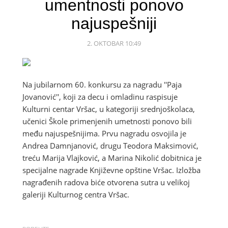
umentnosti ponovo
najuspešniji
2. OKTOBAR 10:49
Na jubilarnom 60. konkursu za nagradu ''Paja
Jovanović'', koji za decu i omladinu raspisuje
Kulturni centar Vršac, u kategoriji srednjoškolaca,
učenici Škole primenjenih umetnosti ponovo bili
među najuspešnijima. Prvu nagradu osvojila je
Andrea Damnjanović, drugu Teodora Maksimović,
treću Marija Vlajković, a Marina Nikolić dobitnica je
specijalne nagrade Književne opštine Vršac. Izložba
nagrađenih radova biće otvorena sutra u velikoj
galeriji Kulturnog centra Vršac.