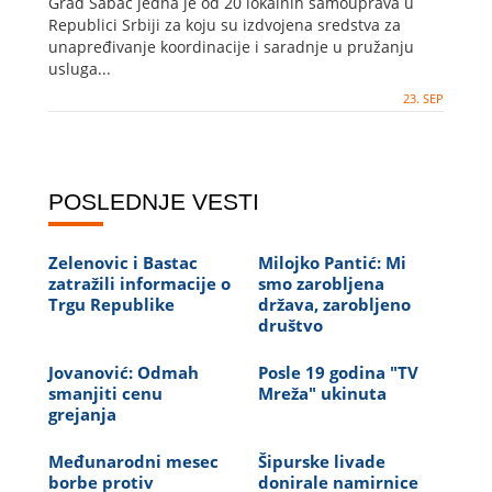
Grad Šabac jedna je od 20 lokalnih samouprava u
obrazovanja
Republici Srbiji za koju su izdvojena sredstva za
unapređivanje koordinacije i saradnje u pružanju
usluga...
23. SEP
POSLEDNJE VESTI
Zelenovic i Bastac
Milojko Pantić: Mi
zatražili informacije o
smo zarobljena
Trgu Republike
država, zarobljeno
društvo
Jovanović: Odmah
Posle 19 godina "TV
smanjiti cenu
Mreža" ukinuta
grejanja
Međunarodni mesec
Šipurske livade
borbe protiv
donirale namirnice