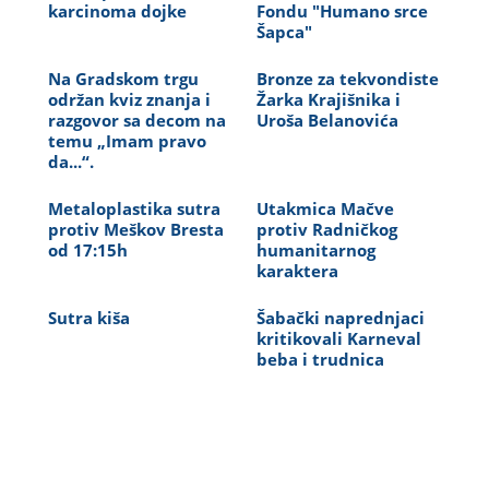
karcinoma dojke
Fondu "Humano srce
Šapca"
Na Gradskom trgu
Bronze za tekvondiste
održan kviz znanja i
Žarka Krajišnika i
razgovor sa decom na
Uroša Belanovića
temu „Imam pravo
da...“.
Metaloplastika sutra
Utakmica Mačve
protiv Meškov Bresta
protiv Radničkog
od 17:15h
humanitarnog
karaktera
Sutra kiša
Šabački naprednjaci
kritikovali Karneval
beba i trudnica