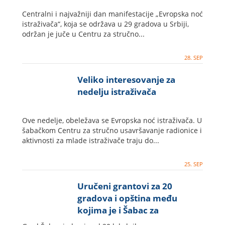
Centralni i najvažniji dan manifestacije „Evropska noć
istraživača“, koja se održava u 29 gradova u Srbiji,
održan je juče u Centru za stručno...
28. SEP
Veliko interesovanje za
nedelju istraživača
Ove nedelje, obeležava se Evropska noć istraživača. U
šabačkom Centru za stručno usavršavanje radionice i
aktivnosti za mlade istraživače traju do...
25. SEP
Uručeni grantovi za 20
gradova i opština među
kojima je i Šabac za
unapređenje predškolskog