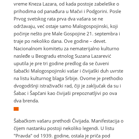
vreme Kneza Lazara, od kada postoje zabeleške o
prihodima od panađura u Mačvi i Podgorini. Posle
Prvog svetskog rata prva dva vašara se ne
održavaju, već ostaje samo Malogospojinski, koji
počinje nešto pre Male Gospojine 21. septembra i
traje po nekoliko dana. Ove godine – devet.
Nacionalnom komitetu za nematerijalno kulturno
nasleđe u Beogradu etnolog Suzana Lazarević
uputila je pre tri godine predlog da se čuveni
šabački Malogospojinski vašar i čivijaški duh uvrste
na listu kulturnog blaga Srbije. Ovome je prethodio
dvogodišnji istraživački rad, čiji je zaključak da su i
Šabac i Šapčani kao čivijaši prepoznatljivi po ova
dva brenda.
Šabačkom vašaru prethodi Čivijada. Manifestacija o
čijem nastanku postoji nekoliko legendi. U listu
"Pravda" od 1939. godine, ostala je priča pod