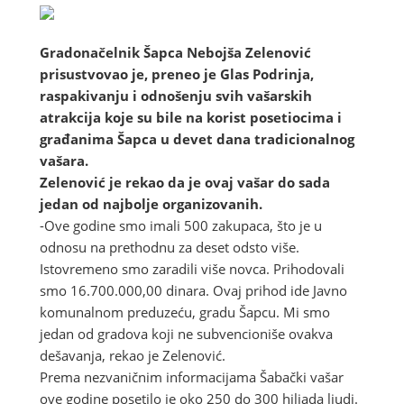
Gradonačelnik Šapca Nebojša Zelenović
prisustvovao je, preneo je Glas Podrinja,
raspakivanju i odnošenju svih vašarskih
atrakcija koje su bile na korist posetiocima i
građanima Šapca u devet dana tradicionalnog
vašara.
Zelenović je rekao da je ovaj vašar do sada
jedan od najbolje organizovanih.
-Ove godine smo imali 500 zakupaca, što je u
odnosu na prethodnu za deset odsto više.
Istovremeno smo zaradili više novca. Prihodovali
smo 16.700.000,00 dinara. Ovaj prihod ide Javno
komunalnom preduzeću, gradu Šapcu. Mi smo
jedan od gradova koji ne subvencioniše ovakva
dešavanja, rekao je Zelenović.
Prema nezvaničnim informacijama Šabački vašar
ove godine posetilo je oko 250 do 300 hiljada ljudi.