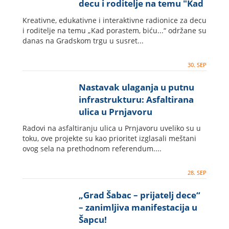
decu i roditelje na temu "Kad
porastem biću..."
Kreativne, edukativne i interaktivne radionice za decu
i roditelje na temu „Kad porastem, biću...“ održane su
danas na Gradskom trgu u susret...
30. SEP
Nastavak ulaganja u putnu
infrastrukturu: Asfaltirana
ulica u Prnjavoru
Radovi na asfaltiranju ulica u Prnjavoru uveliko su u
toku, ove projekte su kao prioritet izglasali meštani
ovog sela na prethodnom referendum....
28. SEP
„Grad Šabac – prijatelj dece“
– zanimljiva manifestacija u
Šapcu!