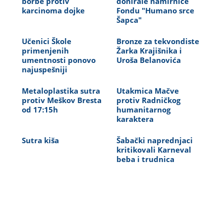
borbe protiv
donirale namirnice
karcinoma dojke
Fondu "Humano srce
Šapca"
Učenici Škole
Bronze za tekvondiste
primenjenih
Žarka Krajišnika i
umentnosti ponovo
Uroša Belanovića
najuspešniji
Metaloplastika sutra
Utakmica Mačve
protiv Meškov Bresta
protiv Radničkog
od 17:15h
humanitarnog
karaktera
Sutra kiša
Šabački naprednjaci
kritikovali Karneval
beba i trudnica