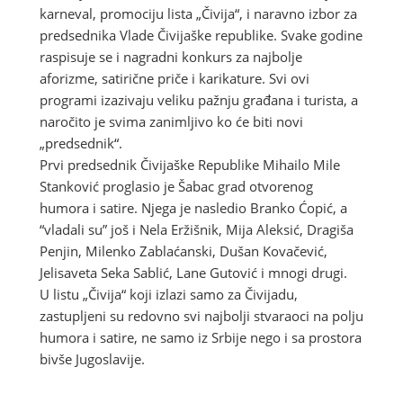
karneval, promociju lista „Čivija“, i naravno izbor za
predsednika Vlade Čivijaške republike. Svake godine
raspisuje se i nagradni konkurs za najbolje
aforizme, satirične priče i karikature. Svi ovi
programi izazivaju veliku pažnju građana i turista, a
naročito je svima zanimljivo ko će biti novi
„predsednik“.
Prvi predsednik Čivijaške Republike Mihailo Mile
Stanković proglasio je Šabac grad otvorenog
humora i satire. Njega je nasledio Branko Ćopić, a
“vladali su” još i Nela Eržišnik, Mija Aleksić, Dragiša
Penjin, Milenko Zablaćanski, Dušan Kovačević,
Jelisaveta Seka Sablić, Lane Gutović i mnogi drugi.
U listu „Čivija“ koji izlazi samo za Čivijadu,
zastupljeni su redovno svi najbolji stvaraoci na polju
humora i satire, ne samo iz Srbije nego i sa prostora
bivše Jugoslavije.