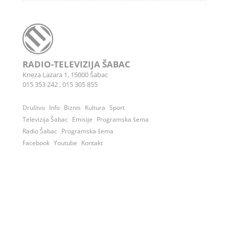
RADIO-TELEVIZIJA ŠABAC
Kneza Lazara 1, 15000 Šabac
015 353 242
,
015 305 855
Društvo
Info
Biznis
Kultura
Sport
Televizija Šabac
Emisije
Programska šema
Radio Šabac
Programska šema
Facebook
Youtube
Kontakt