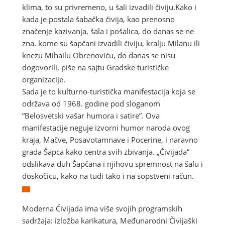
klima, to su privremeno, u šali izvadili čiviju.Kako i
kada je postala šabačka čivija, kao prenosno
značenje kazivanja, šala i pošalica, do danas se ne
zna. kome su šapčani izvadili čiviju, kralju Milanu ili
knezu Mihailu Obrenoviću, do danas se nisu
dogovorili, piše na sajtu Gradske turističke
organizacije.
Sada je to kulturno-turistička manifestacija koja se
održava od 1968. godine pod sloganom
“Belosvetski vašar humora i satire”. Ova
manifestacije neguje izvorni humor naroda ovog
kraja, Mačve, Posavotamnave i Pocerine, i naravno
grada Šapca kako centra svih zbivanja. „Čivijada“
odslikava duh Šapčana i njihovu spremnost na šalu i
doskočicu, kako na tuđi tako i na sopstveni račun.
Moderna Čivijada ima više svojih programskih
sadržaja: izložba karikatura, Međunarodni Čivijaški