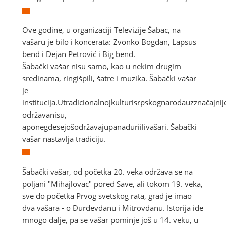
Ove godine, u organizaciji Televizije Šabac, na
vašaru je bilo i koncerata: Zvonko Bogdan, Lapsus
bend i Dejan Petrović i Big bend.
Šabački vašar nisu samo, kao u nekim drugim
sredinama, ringišpili, šatre i muzika. Šabački vašar
je
institucija.Utradicionalnojkulturisrpskognarodauzznačajni
održavanisu,
aponegdesejošodržavajupanađuriilivašari. Šabački
vašar nastavlja tradiciju.
Šabački vašar, od početka 20. veka održava se na
poljani "Mihajlovac" pored Save, ali tokom 19. veka,
sve do početka Prvog svetskog rata, grad je imao
dva vašara - o Đurđevdanu i Mitrovdanu. Istorija ide
mnogo dalje, pa se vašar pominje još u 14. veku, u