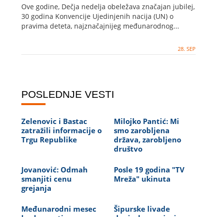
Ove godine, Dečja nedelja obeležava značajan jubilej,
30 godina Konvencije Ujedinjenih nacija (UN) o
pravima deteta, najznačajnijeg međunarodnog...
28. SEP
POSLEDNJE VESTI
Zelenovic i Bastac
Milojko Pantić: Mi
zatražili informacije o
smo zarobljena
Trgu Republike
država, zarobljeno
društvo
Jovanović: Odmah
Posle 19 godina "TV
smanjiti cenu
Mreža" ukinuta
grejanja
Međunarodni mesec
Šipurske livade