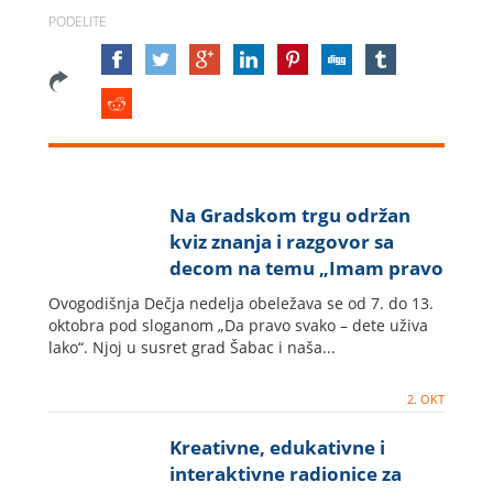
PODELITE
Na Gradskom trgu održan
kviz znanja i razgovor sa
decom na temu „Imam pravo
da...“.
Ovogodišnja Dečja nedelja obeležava se od 7. do 13.
oktobra pod sloganom „Da pravo svako – dete uživa
lako“. Njoj u susret grad Šabac i naša...
2. OKT
Kreativne, edukativne i
interaktivne radionice za