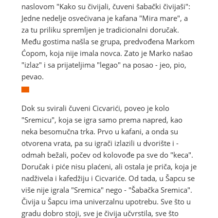
naslovom "Kako su čivijali, čuveni šabački čivijaši":
Jedne nedelje osvećivana je kafana "Mira mare", a
za tu priliku spremljen je tradicionalni doručak.
Među gostima našla se grupa, predvođena Markom
Ćopom, koja nije imala novca. Zato je Marko našao
"izlaz" i sa prijateljima "legao" na posao - jeo, pio,
pevao.
Dok su svirali čuveni Cicvarići, poveo je kolo
"Sremicu", koja se igra samo prema napred, kao
neka besomučna trka. Prvo u kafani, a onda su
otvorena vrata, pa su igrači izlazili u dvorište i -
odmah bežali, počev od kolovođe pa sve do "keca".
Doručak i piće nisu plaćeni, ali ostala je priča, koja je
nadživela i kafedžiju i Cicvariće. Od tada, u Šapcu se
više nije igrala "Sremica" nego - "Šabačka Sremica".
Čivija u Šapcu ima univerzalnu upotrebu. Sve što u
gradu dobro stoji, sve je čivija učvrstila, sve što