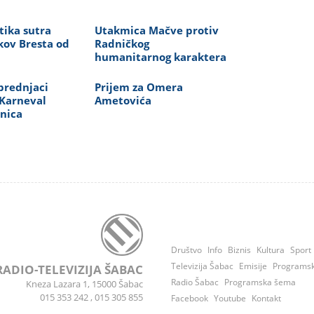
tika sutra
Utakmica Mačve protiv
kov Bresta od
Radničkog
humanitarnog karaktera
prednjaci
Prijem za Omera
 Karneval
Ametovića
dnica
Društvo
Info
Biznis
Kultura
Sport
Televizija Šabac
Emisije
Programs
RADIO-TELEVIZIJA ŠABAC
Radio Šabac
Programska šema
Kneza Lazara 1, 15000 Šabac
015 353 242
,
015 305 855
Facebook
Youtube
Kontakt