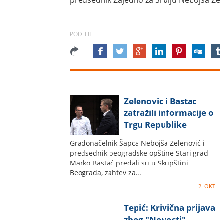
predsednik Zajedno za Srbiju Nebojša Ze
PODELITE
Zelenovic i Bastac
zatražili informacije o
Trgu Republike
Gradonačelnik Šapca Nebojša Zelenović i
predsednik beogradske opštine Stari grad
Marko Bastać predali su u Skupštini
Beograda, zahtev za...
2. OKT
Tepić: Krivična prijava
zbog "Novosti"