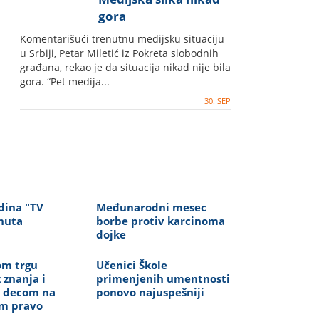
gora
Komentarišući trenutnu medijsku situaciju
u Srbiji, Petar Miletić iz Pokreta slobodnih
građana, rekao je da situacija nikad nije bila
gora. “Pet medija...
30. SEP
dina "TV
Međunarodni mesec
nuta
borbe protiv karcinoma
dojke
om trgu
Učenici Škole
 znanja i
primenjenih umentnosti
a decom na
ponovo najuspešniji
m pravo