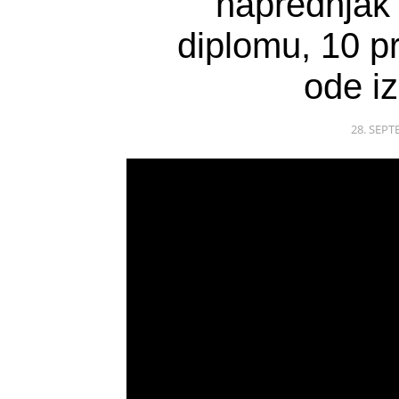
naprednjak 
diplomu, 10 p
ode i
28. SEPT