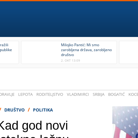
ražili
Milojko Pantić: Mi smo
publike
zarobljena država, zarobljeno
društvo
2. OKT 13:09
DRAVLJE
LEPOTA
RODITELJSTVO
VLADIMIRCI
SRBIJA
BOGATIĆ
KOCE
/
/
DRUŠTVO
POLITIKA
Kad god novi