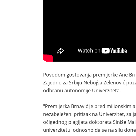
Povodom gostovanja premijerke Ane Brn
Zajedno za Srbiju Nebojša Zelenović poz
odbranu autonomije Univerziteta.
"Premijerka Brnavić je pred milionskim a
nezabeleženi pritisak na Univerzitet, s
očigednog plagijata doktorata Siniše M
univerzitetu, odnosno da se na silu done