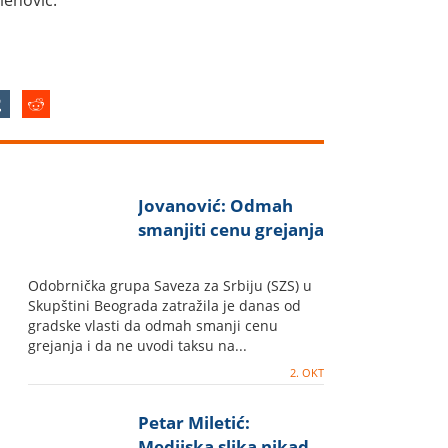
lenović.
Jovanović: Odmah
smanjiti cenu grejanja
Odobrnička grupa Saveza za Srbiju (SZS) u
Skupštini Beograda zatražila je danas od
gradske vlasti da odmah smanji cenu
grejanja i da ne uvodi taksu na...
2. OKT
Petar Miletić:
Medijska slika nikad