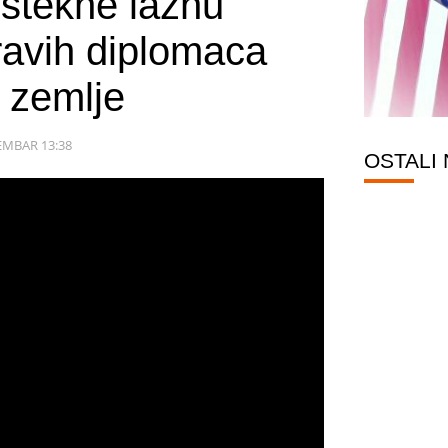
stekne lažnu
ravih diplomaca
z zemlje
EMBAR 13:38
OSTALI