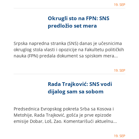
19. SEP
Okrugli sto na FPN: SNS
predložio set mera
Srpska napredna stranka (SNS) danas je učesnicima
okruglog stola vlasti i opozicije na Fakultetu političkih
nauka (FPN) predala dokument sa spiskom mera...
19. SEP
Rada Trajković: SNS vodi
dijalog sam sa sobom
Predsednica Evropskog pokreta Srba sa Kosova i
Metohije, Rada Trajković, gošća je prve epizode
emisije Dobar, Loš, Zao. Komentarišući aktuelnu...
19. SEP