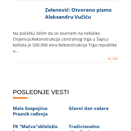
Zelenović: Otvoreno pismo
Aleksandru Vučiću
Na početku želim da se osvrnem na nekoliko
činjenica:Rekonstrukcija centralnog trga u Šapcu
koštala je 500.000 evra.Rekonstrukcija Trga republike
u...
18. SEP
POSLEDNJE VESTI
Mala Gospojina:
Glavni dan vašara
Praznik rođenja
FK "Mačva"obleležio
Tradicionalno