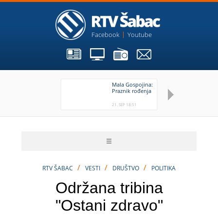
Facebook
Youtube
Mala Gospojina:
Gl
Praznik rođenja
va
21. SEP 18:51
21.
/
/
/
RTV ŠABAC
VESTI
DRUŠTVO
POLITIKA
Održana tribina
"Ostani zdravo"