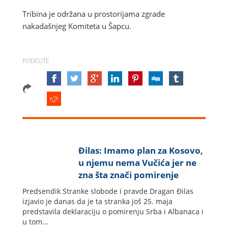
Tribina je održana u prostorijama zgrade
nakadašnjeg Komiteta u Šapcu.
PODELITE
Đilas: Imamo plan za Kosovo,
u njemu nema Vučića jer ne
zna šta znači pomirenje
Predsendik Stranke slobode i pravde Dragan Đilas
izjavio je danas da je ta stranka još 25. maja
predstavila deklaraciju o pomirenju Srba i Albanaca i
u tom...