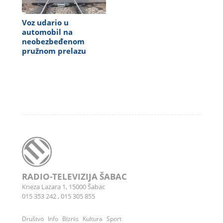
Voz udario u
automobil na
neobezbeđenom
pružnom prelazu
RADIO-TELEVIZIJA ŠABAC
Kneza Lazara 1, 15000 Šabac
015 353 242
,
015 305 855
Društvo
Info
Biznis
Kultura
Sport