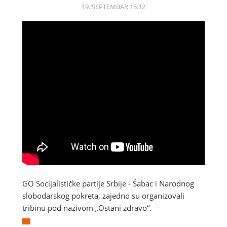
19. SEPTEMBAR 15:12
GO Socijalističke partije Srbije - Šabac i Narodnog
slobodarskog pokreta, zajedno su organizovali
tribinu pod nazivom „Ostani zdravo“.