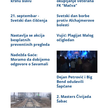
krsnu slavu
okupljanje veterana
FK "Mačva"
21. septembar -
Svetski dan borbe
Svetski dan čišćenja
protiv Alchajmerove
bolesti
Nastavlja se akcija
Vujić: Plagijat Malog
besplatnih
očigledan
preventinih pregleda
Nadežda Gaće:
Moramo da dobijemo
odgovore o Savamali
Dejan Petrović i Big
Bend oduševili
Šapčane
2. Masters Čivijada
Šabac