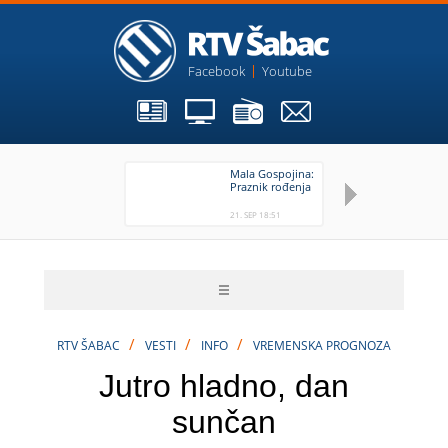
Facebook
Youtube
Mala Gospojina:
Gl
Praznik rođenja
va
21. SEP 18:51
21.
/
/
/
RTV ŠABAC
VESTI
INFO
VREMENSKA PROGNOZA
Jutro hladno, dan
sunčan