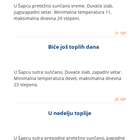
U Šapcu pretežno sunčano vreme. Duvaće slab,
jugozapadni vetar. Minimalna temperatura 11,
maksimalna dnevna 29 stepeni.
21. SEP
Biće još toplih dana
U Šapcu sutra sunčano. Duvaće slab, zapadni vetar.
Minimalna temperatura devet, maksimalna dnevna
23 stepena.
20. SEP
U nedelju toplije
U Šapcu sutra prepodne pretežno sunčano, popodne