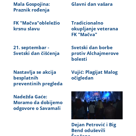
Mala Gospojina:
Glavni dan vašara
Praznik rođenja
FK "Mačva"obleležio
Tradicionalno
krsnu slavu
okupljanje veterana
FK "Mačva"
21. septembar -
Svetski dan borbe
Svetski dan čišćenja
protiv Alchajmerove
bolesti
Nastavlja se akcija
Vujić: Plagijat Malog
besplatnih
očigledan
preventinih pregleda
Nadežda Gaće:
Moramo da dobijemo
odgovore o Savamali
Dejan Petrović i Big
Bend oduševili