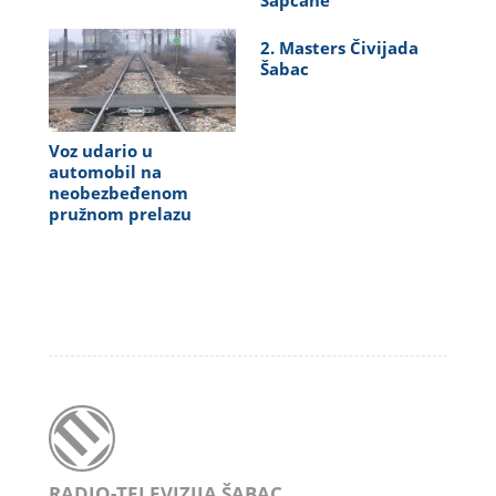
Šapčane
2. Masters Čivijada
Šabac
Voz udario u
automobil na
neobezbeđenom
pružnom prelazu
RADIO-TELEVIZIJA ŠABAC