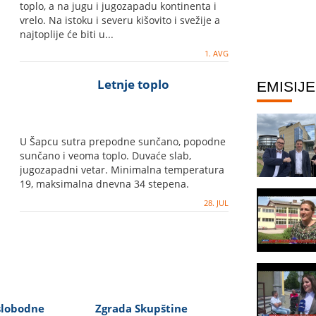
toplo, a na jugu i jugozapadu kontinenta i
vrelo. Na istoku i severu kišovito i svežije a
najtoplije će biti u...
1. AVG
Letnje toplo
EMISIJE
U Šapcu sutra prepodne sunčano, popodne
sunčano i veoma toplo. Duvaće slab,
jugozapadni vetar. Minimalna temperatura
19, maksimalna dnevna 34 stepena.
28. JUL
slobodne
Zgrada Skupštine