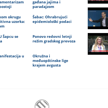
rlamentarizam
gađana jajima i
postoji
paradajzom
kom okrugu
Šabac: Ohrabrujući
itivna uzorka:
epidemiološki podaci
sam
U Šapcu se
Ponovo redovni letnji
na
režim gradskog prevoza
nifestacija u
Okružna i
međuopštinske lige
krajem avgusta