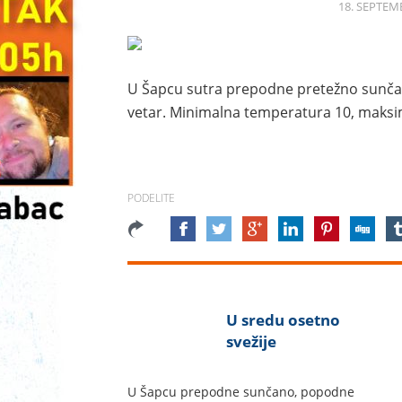
18. SEPTEMB
U Šapcu sutra prepodne pretežno sunča
vetar. Minimalna temperatura 10, maksi
PODELITE
U sredu osetno
svežije
U Šapcu prepodne sunčano, popodne