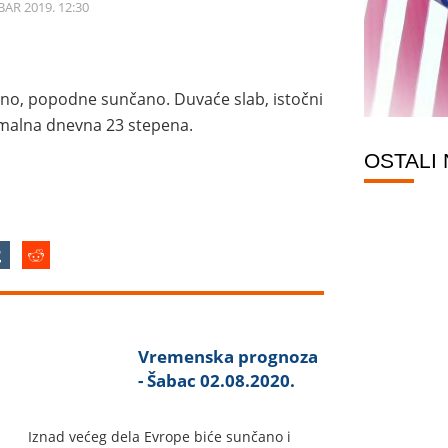
AR 2019. 12:30
no, popodne sunčano. Duvaće slab, istočni
malna dnevna 23 stepena.
OSTALI
Vremenska prognoza
- Šabac 02.08.2020.
Iznad većeg dela Evrope biće sunčano i