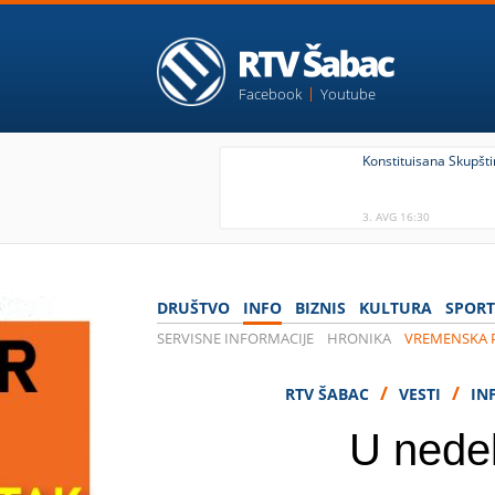
Facebook
Youtube
Konstituisana Skupšt
3. AVG 16:30
DRUŠTVO
INFO
BIZNIS
KULTURA
SPORT
SERVISNE INFORMACIJE
HRONIKA
VREMENSKA
/
/
RTV ŠABAC
VESTI
IN
U nedel