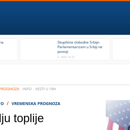
ina
Skupština slobodne Srbije:
Parlamentarizam u Srbiji ne
postoji
3. AVG 16:51
 PROGNOZA
INFO
VESTI U 19H
/
FO
VREMENSKA PROGNOZA
ju toplije