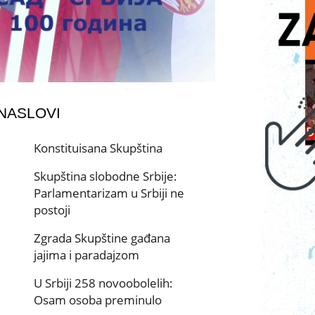
 NASLOVI
Konstituisana Skupština
Skupština slobodne Srbije:
Parlamentarizam u Srbiji ne
postoji
Zgrada Skupštine gađana
jajima i paradajzom
U Srbiji 258 novoobolelih:
Osam osoba preminulo