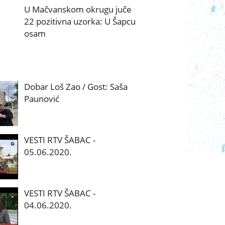
U Mačvanskom okrugu juče
22 pozitivna uzorka: U Šapcu
osam
Dobar Loš Zao / Gost: Saša
Paunović
VESTI RTV ŠABAC -
05.06.2020.
VESTI RTV ŠABAC -
04.06.2020.