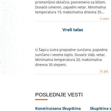
promenljivo oblačno, povremeno sa kišom.
Duvaće umeren, zapadni vetar. Minimalna
temperatura 19, maksimalna dnevna 35...
3. AVG
Vreli talas
U Šapcu sutra prepodne sunčano, popodne
sunčano i veoma toplo. Duvaće slab, vetar.
Minimalna temperatura 20, maksimalna
dnevna 30 stepeni.
31. JUL
POSLEDNJE VESTI
Konstituisana Skupština
Skupština 