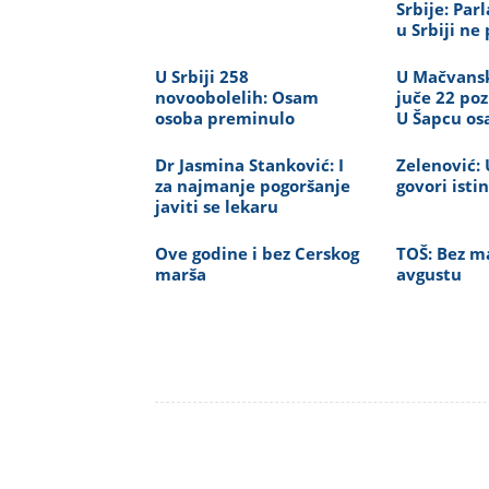
Srbije: Pa
u Srbiji ne 
U Srbiji 258
U Mačvans
novoobolelih: Osam
juče 22 poz
osoba preminulo
U Šapcu o
Dr Jasmina Stanković: I
Zelenović: 
za najmanje pogoršanje
govori isti
javiti se lekaru
Ove godine i bez Cerskog
TOŠ: Bez ma
marša
avgustu