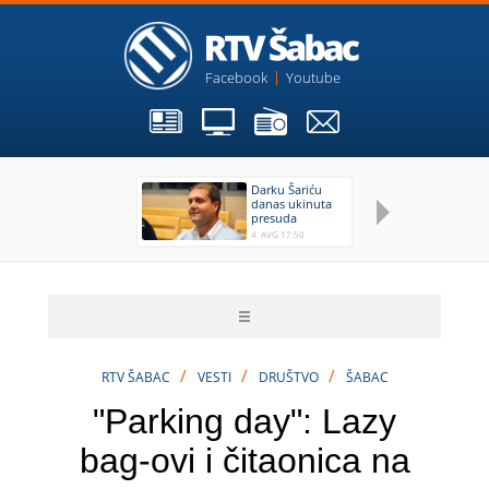
Facebook
Youtube
Darku Šariću
N
danas ukinuta
po
presuda
gr
id
4. AVG 17:50
4.
di
/
/
/
RTV ŠABAC
VESTI
DRUŠTVO
ŠABAC
"Parking day": Lazy
bag-ovi i čitaonica na