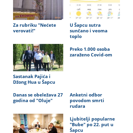
Za rubriku "Nećete
U Šapcu sutra
verovati!"
sunčano i veoma
toplo
Preko 1.000 osoba
zaraženo Covid-om
Sastanak Pajića i
Džong Hua u Šapcu
Danas se obeležava 27
Anketni odbor
godina od "Oluje"
povodom smrti
rudara
Ljubitelji popularne
"Bube" po 22. put u
Šapcu