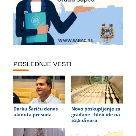
POSLEDNJE VESTI
Darku Šariću danas
Novo poskupljenje za
ukinuta presuda
građane - hleb ide na
53,5 dinara