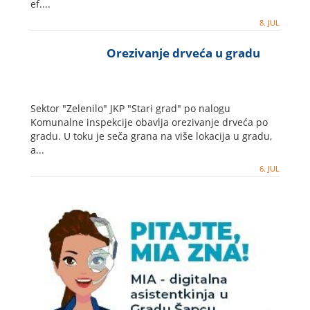
ef....
8. JUL
Orezivanje drveća u gradu
Sektor "Zelenilo" JKP "Stari grad" po nalogu
Komunalne inspekcije obavlja orezivanje drveća po
gradu. U toku je seča grana na više lokacija u gradu,
a...
6. JUL