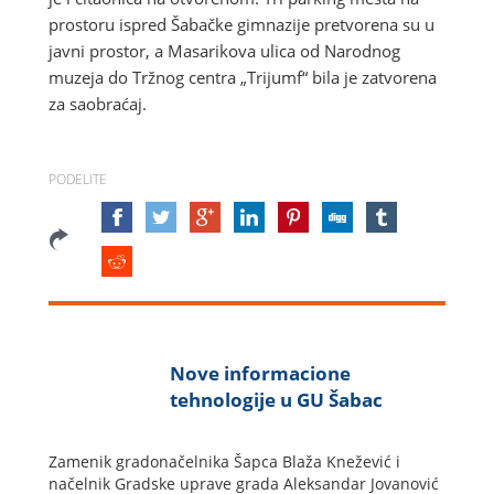
prostoru ispred Šabačke gimnazije pretvorena su u
javni prostor, a Masarikova ulica od Narodnog
muzeja do Tržnog centra „Trijumf“ bila je zatvorena
za saobraćaj.
PODELITE
Nove informacione
tehnologije u GU Šabac
Zamenik gradonačelnika Šapca Blaža Knežević i
načelnik Gradske uprave grada Aleksandar Jovanović