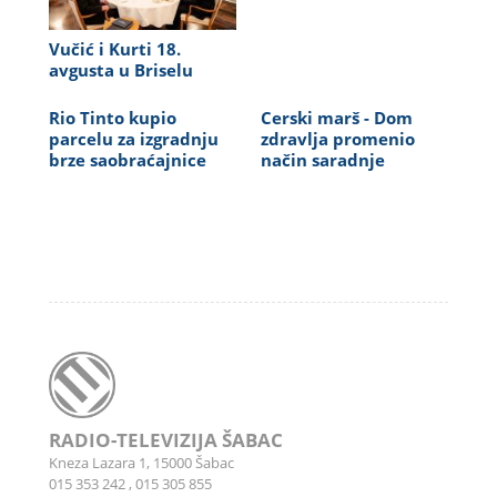
Vučić i Kurti 18.
avgusta u Briselu
Rio Tinto kupio
Cerski marš - Dom
parcelu za izgradnju
zdravlja promenio
brze saobraćajnice
način saradnje
RADIO-TELEVIZIJA ŠABAC
Kneza Lazara 1, 15000 Šabac
015 353 242
,
015 305 855