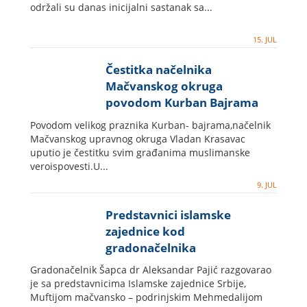
održali su danas inicijalni sastanak sa...
15. JUL
Čestitka načelnika
Mačvanskog okruga
povodom Kurban Bajrama
Povodom velikog praznika Kurban- bajrama,načelnik
Mačvanskog upravnog okruga Vladan Krasavac
uputio je čestitku svim građanima muslimanske
veroispovesti.U...
9. JUL
Predstavnici islamske
zajednice kod
gradonačelnika
Gradonačelnik Šapca dr Aleksandar Pajić razgovarao
je sa predstavnicima Islamske zajednice Srbije,
Muftijom mačvansko – podrinjskim Mehmedalijom