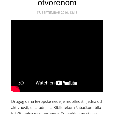
otvorenom
17. SEPTEMBAR 2019. 13:18
Drugog dana Evropske nedelje mobilnosti, jedna od
aktivnosti, u saradnji sa Bibliotekom šabačkom bila
je i čitaonica na otvorenom. Tri parking mesta na