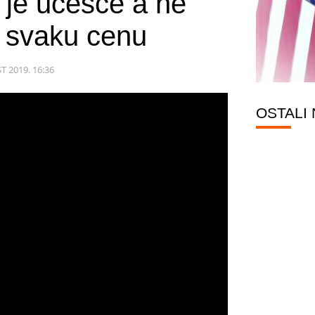
je učešće a ne
 svaku cenu
T 2019. 16:36
OSTALI