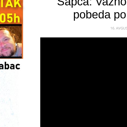
Šapca: Važno 
pobeda po
16. AVGUS