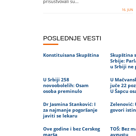
prisustvovali su...
16. JUN
POSLEDNJE VESTI
Konstituisana Skupština
Skupština 
Srbije: Pa
u Srbiji ne 
U Srbiji 258
U Mačvans
novoobolelih: Osam
juče 22 poz
osoba preminulo
U Šapcu o
Dr Jasmina Stanković: I
Zelenović: 
za najmanje pogoršanje
govori isti
javiti se lekaru
Ove godine i bez Cerskog
TOŠ: Bez ma
marša
avgustu