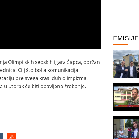
EMISIJE
ja Olimpijskih seoskih igara Šapca, održan
dnica. Cilj što bolja komunikacija
estaciju pre svega krasi duh olimpizma.
 a u utorak će biti obavljeno žrebanje.