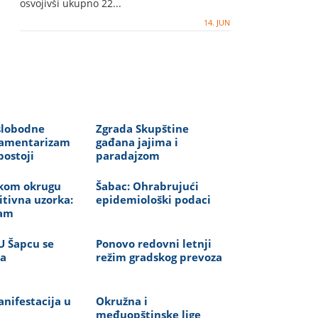
osvojivši ukupno 22...
14. JUN
slobodne
Zgrada Skupštine
rlamentarizam
gađana jajima i
postoji
paradajzom
kom okrugu
Šabac: Ohrabrujući
itivna uzorka:
epidemiološki podaci
sam
U Šapcu se
Ponovo redovni letnji
na
režim gradskog prevoza
nifestacija u
Okružna i
međuopštinske lige