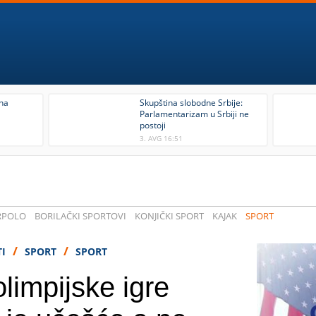
ina
Skupština slobodne Srbije:
Parlamentarizam u Srbiji ne
postoji
3. AVG 16:51
RPOLO
BORILAČKI SPORTOVI
KONJIČKI SPORT
KAJAK
SPORT
/
/
TI
SPORT
SPORT
limpijske igre