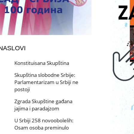
 NASLOVI
Konstituisana Skupština
Skupština slobodne Srbije:
Parlamentarizam u Srbiji ne
postoji
Zgrada Skupštine gađana
jajima i paradajzom
U Srbiji 258 novoobolelih:
Osam osoba preminulo