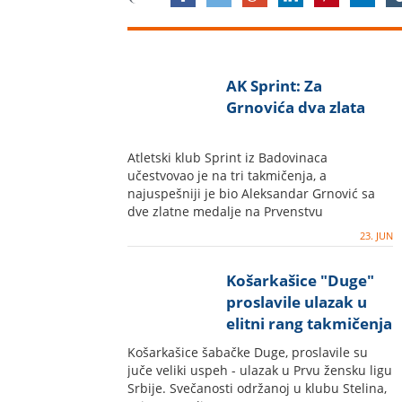
AK Sprint: Za
Grnovića dva zlata
Atletski klub Sprint iz Badovinaca
učestvovao je na tri takmičenja, a
najuspešniji je bio Aleksandar Grnović sa
dve zlatne medalje na Prvenstvu
Beograda...
23. JUN
Košarkašice "Duge"
proslavile ulazak u
elitni rang takmičenja
Košarkašice šabačke Duge, proslavile su
juče veliki uspeh - ulazak u Prvu žensku ligu
Srbije. Svečanosti održanoj u klubu Stelina,