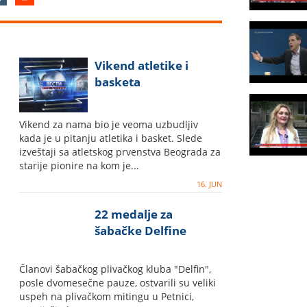
Vikend atletike i
basketa
Vikend za nama bio je veoma uzbudljiv
kada je u pitanju atletika i basket. Slede
izveštaji sa atletskog prvenstva Beograda za
starije pionire na kom je...
16. JUN
22 medalje za
šabačke Delfine
Članovi šabačkog plivačkog kluba "Delfin",
posle dvomesečne pauze, ostvarili su veliki
uspeh na plivačkom mitingu u Petnici,