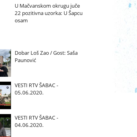
U Mačvanskom okrugu juče
22 pozitivna uzorka: U Šapcu
osam
Dobar Loš Zao / Gost: Saša
Paunović
VESTI RTV ŠABAC -
05.06.2020.
VESTI RTV ŠABAC -
04.06.2020.