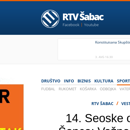
Facebook
Youtube
Konstituisana Skupšt
3. AVG 16:30
DRUŠTVO
INFO
BIZNIS
KULTURA
SPORT
FUDBAL
RUKOMET
KOŠARKA
ODBOJKA
VATE
/
RTV ŠABAC
VES
14. Seoske o