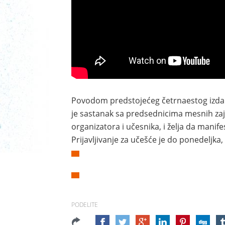
Povodom predstojećeg četrnaestog izdan
je sastanak sa predsednicima mesnih zaje
organizatora i učesnika, i želja da manif
Prijavljivanje za učešće je do ponedeljka,
PODELITE