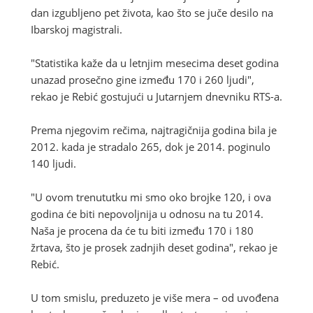
dan izgubljeno pet života, kao što se juče desilo na
Ibarskoj magistrali.
"Statistika kaže da u letnjim mesecima deset godina
unazad prosečno gine između 170 i 260 ljudi",
rekao je Rebić gostujući u Jutarnjem dnevniku RTS-a.
Prema njegovim rečima, najtragičnija godina bila je
2012. kada je stradalo 265, dok je 2014. poginulo
140 ljudi.
"U ovom trenututku mi smo oko brojke 120, i ova
godina će biti nepovoljnija u odnosu na tu 2014.
Naša je procena da će tu biti između 170 i 180
žrtava, što je prosek zadnjih deset godina", rekao je
Rebić.
U tom smislu, preduzeto je više mera – od uvođena