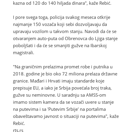
kazna od 120 do 140 hiljada dinara", kaže Rebić.
I pore svega toga, policija svakog meseca otkrije
najmanje 150 vozača koji sebi dozvoljavaju da
upravaju vozilom u takvom stanju. Navodi da će se
otvaranjem auto-puta od Obrenovca do Ljiga stanje
poboljšati i da će se smanjiti gužve na Ibarskoj
magistrali.
"Na graničnim prelazima promet robe i putnika u
2018. godine je bio oko 72 miliona prelaza državne
granice. Mađari i Hrvati imaju standarde koje
prepisuje EU, a iako je Srbija povećala broj traka,
gužve su neminovne. U saradnju sa AMSS-om
imamo sistem kamera da se vozači uvere u stanje
na putevima i sa 'Putevim Srbije' na portalima
obaveštavamo javnost o situaciji na putevima", kaže
Rebić.
rts.rs