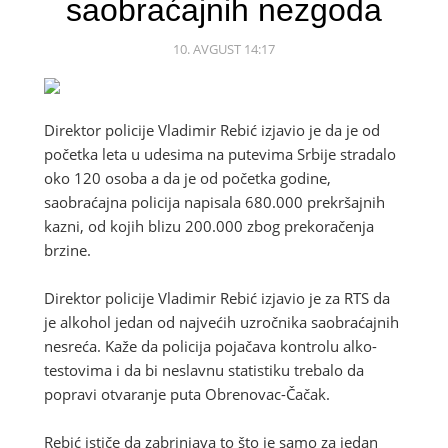
saobraćajnih nezgoda
10. AVGUST 14:17
Direktor policije Vladimir Rebić izjavio je da je od
početka leta u udesima na putevima Srbije stradalo
oko 120 osoba a da je od početka godine,
saobraćajna policija napisala 680.000 prekršajnih
kazni, od kojih blizu 200.000 zbog prekoračenja
brzine.
Direktor policije Vladimir Rebić izjavio je za RTS da
je alkohol jedan od najvećih uzročnika saobraćajnih
nesreća. Kaže da policija pojačava kontrolu alko-
testovima i da bi neslavnu statistiku trebalo da
popravi otvaranje puta Obrenovac-Čačak.
Rebić ističe da zabrinjava to što je samo za jedan