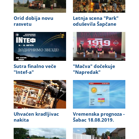
Orid dobija novu
Letnja scena "Park"
rasvetu
oduševila Šapčane
Sutra finalno veče
"Mačva" dočekuje
"Intef-a"
"Napredak"
Uhvaćen kradljivac
Vremenska prognoza -
nakita
Šabac 18.08.2019.