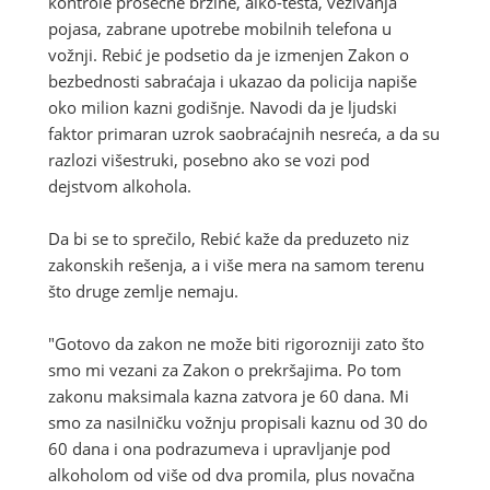
kontrole prosečne brzine, alko-testa, vezivanja
pojasa, zabrane upotrebe mobilnih telefona u
vožnji. Rebić je podsetio da je izmenjen Zakon o
bezbednosti sabraćaja i ukazao da policija napiše
oko milion kazni godišnje. Navodi da je ljudski
faktor primaran uzrok saobraćajnih nesreća, a da su
razlozi višestruki, posebno ako se vozi pod
dejstvom alkohola.
Da bi se to sprečilo, Rebić kaže da preduzeto niz
zakonskih rešenja, a i više mera na samom terenu
što druge zemlje nemaju.
"Gotovo da zakon ne može biti rigorozniji zato što
smo mi vezani za Zakon o prekršajima. Po tom
zakonu maksimala kazna zatvora je 60 dana. Mi
smo za nasilničku vožnju propisali kaznu od 30 do
60 dana i ona podrazumeva i upravljanje pod
alkoholom od više od dva promila, plus novačna