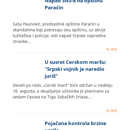
Napad SNS-a na opštinu
Paraćin
Saša Paunović, predsednik opštine Paraćin u
skandalima koji potresaju ovu opštinu, uz akcije
tužilaštva i policije, vidi napad Srpske napredne
stranke...
16. AVG
U susret Cerskom maršu:
"Srpski vojnik je naredio
juriš"
Deseti po redu „Cerski marš“ biće održan u nedelju
18. avgusta, a okupljanje učesnika je planirano za
sedam časova na Trgu šabačkih žrtava....
16. AVG
Pojačana kontrola brzine