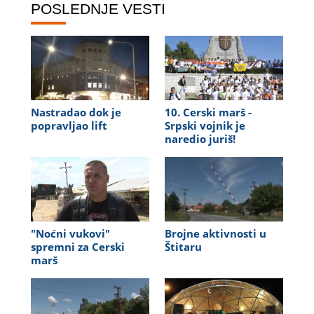
POSLEDNJE VESTI
Nastradao dok je
10. Cerski marš -
popravljao lift
Srpski vojnik je
naredio juriš!
"Noćni vukovi"
Brojne aktivnosti u
spremni za Cerski
Štitaru
marš