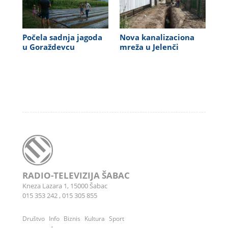
Počela sadnja jagoda
Nova kanalizaciona
u Goraždevcu
mreža u Jelenči
RADIO-TELEVIZIJA ŠABAC
Kneza Lazara 1, 15000 Šabac
015 353 242
,
015 305 855
Društvo
Info
Biznis
Kultura
Sport