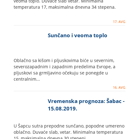
veoma toplo. Duvaće slab vetar. Minimalna
temperatura 17, maksimalna dnevna 34 stepena.
17. AVG
Sunčano i veoma toplo
Oblačno sa kišom i pljuskovima biće u severnim,
severozapadnim i zapadnim predelima Evrope, a
pljuskovi sa grmljavino očekuju se ponegde u
centralnim...
16. AVG
Vremenska prognoza: Šabac -
15.08.2019.
U Šapcu sutra prepodne sunčano, popodne umereno
oblačno. Duvaće slab, vetar. Minimalna temperatura
15, maksimalna dnevna 30 stepeni.