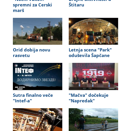
spremni za Cerski
Štitaru
marš
Orid dobija novu
Letnja scena "Park"
rasvetu
oduševila Šapčane
Sutra finalno veče
"Mačva" dočekuje
"Intef-a"
"Napredak"