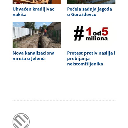
Uhvaćen kradljivac
Počela sadnja jagoda
nakita
u Goraždevcu
Nova kanalizaciona
Protest protiv nasilja i
mreža u Jelenči
prebijanja
neistomišljenika