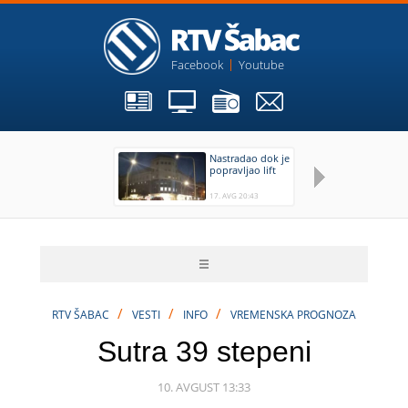
Facebook
Youtube
Nastradao dok je
10
popravljao lift
Sr
na
17. AVG 20:43
17
/
/
/
RTV ŠABAC
VESTI
INFO
VREMENSKA PROGNOZA
Sutra 39 stepeni
10. AVGUST 13:33