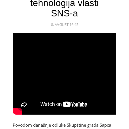
tehnologija vlasti
SNS-a
8. AVGUST 16:45
Povodom današnje odluke Skupštine grada Šapca