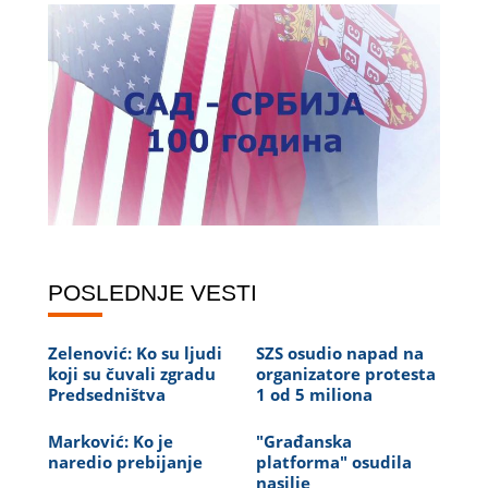
POSLEDNJE VESTI
Zelenović: Ko su ljudi
SZS osudio napad na
koji su čuvali zgradu
organizatore protesta
Predsedništva
1 od 5 miliona
Marković: Ko je
"Građanska
naredio prebijanje
platforma" osudila
nasilje