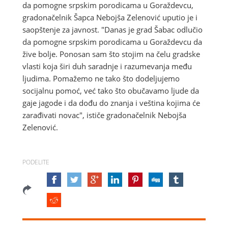
da pomogne srpskim porodicama u Goraždevcu,
gradonačelnik Šapca Nebojša Zelenović uputio je i
saopštenje za javnost. "Danas je grad Šabac odlučio
da pomogne srpskim porodicama u Goraždevcu da
žive bolje. Ponosan sam što stojim na čelu gradske
vlasti koja širi duh saradnje i razumevanja među
ljudima. Pomažemo ne tako što dodeljujemo
socijalnu pomoć, već tako što obučavamo ljude da
gaje jagode i da dođu do znanja i veština kojima će
zarađivati novac", ističe gradonačelnik Nebojša
Zelenović.
PODELITE