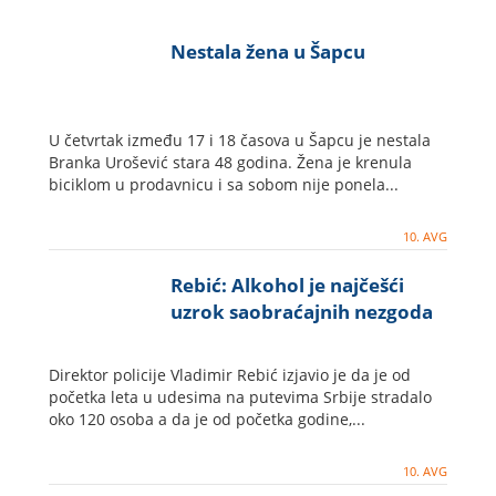
Nestala žena u Šapcu
U četvrtak između 17 i 18 časova u Šapcu je nestala
Branka Urošević stara 48 godina. Žena je krenula
biciklom u prodavnicu i sa sobom nije ponela...
10. AVG
Rebić: Alkohol je najčešći
uzrok saobraćajnih nezgoda
Direktor policije Vladimir Rebić izjavio je da je od
početka leta u udesima na putevima Srbije stradalo
oko 120 osoba a da je od početka godine,...
10. AVG