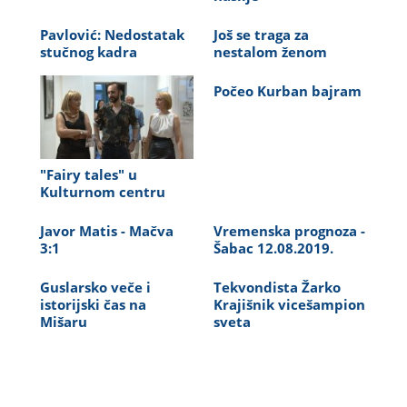
Pavlović: Nedostatak
Još se traga za
stučnog kadra
nestalom ženom
Počeo Kurban bajram
"Fairy tales" u
Kulturnom centru
Javor Matis - Mačva
Vremenska prognoza -
3:1
Šabac 12.08.2019.
Guslarsko veče i
Tekvondista Žarko
istorijski čas na
Krajišnik vicešampion
Mišaru
sveta