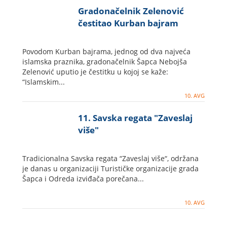
Gradonačelnik Zelenović
čestitao Kurban bajram
Povodom Kurban bajrama, jednog od dva najveća
islamska praznika, gradonačelnik Šapca Nebojša
Zelenović uputio je čestitku u kojoj se kaže:
“Islamskim...
10. AVG
11. Savska regata "Zaveslaj
više"
Tradicionalna Savska regata “Zaveslaj više“, održana
je danas u organizaciji Turističke organizacije grada
Šapca i Odreda izviđača porečana...
10. AVG