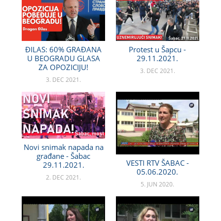
ĐILAS: 60% GRAĐANA
Protest u Šapcu -
U BEOGRADU GLASA
29.11.2021.
ZA OPOZICIJU!
3. DEC 2021.
3. DEC 2021.
Novi snimak napada na
građane - Šabac
VESTI RTV ŠABAC -
29.11.2021.
05.06.2020.
2. DEC 2021.
5. JUN 2020.